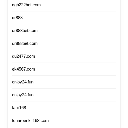
dgb222hot.com
dr888
dr888bet.com
dr888bet.com
du2477.com
ek4567.com
enjoy24.fun
enjoy24.fun
faro168
fcharoenkit168.com