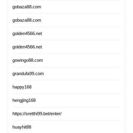
gobaza88.com
gobaza88.com
golden4566.net
golden4566.net
gowingo88.com
grandufa99.com
happy168
hengjing168
https://sretthi99.bet/enter/
huayhit88