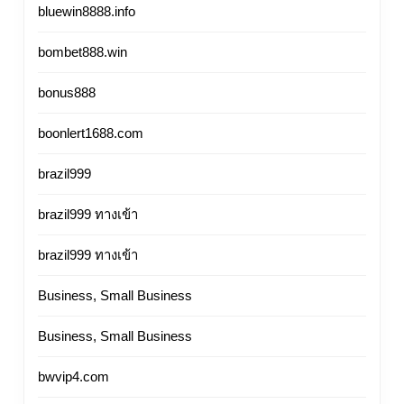
bluewin8888.info
bombet888.win
bonus888
boonlert1688.com
brazil999
brazil999 ทางเข้า
brazil999 ทางเข้า
Business, Small Business
Business, Small Business
bwvip4.com