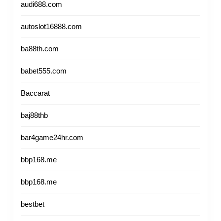
audi688.com
autoslot16888.com
ba88th.com
babet555.com
Baccarat
baj88thb
bar4game24hr.com
bbp168.me
bbp168.me
bestbet