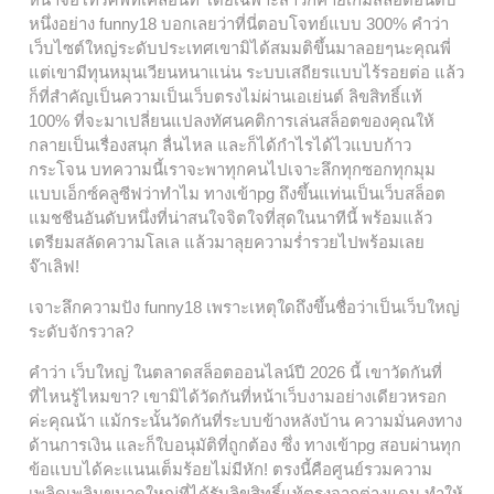
หนึ่งอย่าง funny18 บอกเลยว่าที่นี่ตอบโจทย์แบบ 300% คำว่า
เว็บไซต์ใหญ่ระดับประเทศเขามิได้สมมติขึ้นมาลอยๆนะคุณพี่
แต่เขามีทุนหมุนเวียนหนาแน่น ระบบเสถียรแบบไร้รอยต่อ แล้ว
ก็ที่สำคัญเป็นความเป็นเว็บตรงไม่ผ่านเอเย่นต์ ลิขสิทธิ์แท้
100% ที่จะมาเปลี่ยนแปลงทัศนคติการเล่นสล็อตของคุณให้
กลายเป็นเรื่องสนุก ลื่นไหล และก็ได้กำไรได้ไวแบบก้าว
กระโจน บทความนี้เราจะพาทุกคนไปเจาะลึกทุกซอกทุกมุม
แบบเอ็กซ์คลูซีฟว่าทำไม ทางเข้าpg ถึงขึ้นแท่นเป็นเว็บสล็อต
แมชชีนอันดับหนึ่งที่น่าสนใจจิตใจที่สุดในนาทีนี้ พร้อมแล้ว
เตรียมสลัดความโลเล แล้วมาลุยความร่ำรวยไปพร้อมเลย
จ๊าเลิฟ!
เจาะลึกความปัง funny18 เพราะเหตุใดถึงขึ้นชื่อว่าเป็นเว็บใหญ่
ระดับจักรวาล?
คำว่า เว็บใหญ่ ในตลาดสล็อตออนไลน์ปี 2026 นี้ เขาวัดกันที่
ที่ไหนรู้ไหมขา? เขามิได้วัดกันที่หน้าเว็บงามอย่างเดียวหรอก
ค่ะคุณน้า แม้กระนั้นวัดกันที่ระบบข้างหลังบ้าน ความมั่นคงทาง
ด้านการเงิน และก็ใบอนุมัติที่ถูกต้อง ซึ่ง ทางเข้าpg สอบผ่านทุก
ข้อแบบได้คะแนนเต็มร้อยไม่มีหัก! ตรงนี้คือศูนย์รวมความ
เพลิดเพลินขนาดใหญ่ที่ได้รับลิขสิทธิ์แท้ตรงจากต่างแดน ทำให้