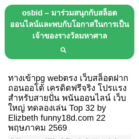
Skip
osbid – มาร่วมสนุกกับสล็อต
to
content
ออนไลน์และพบกับโอกาสในการเป็น
Skip
เจ้าของรางวัลมหาศาล
to
content
ทางเข้าpg webตรง เว็บสล็อตฝาก
ถอนออโต้ เครดิตฟรีจริง โปรแรง
สำหรับสายปั่น พนันออนไลน์ เว็บ
ใหญ่ ทดลองเล่น Top 32 by
Elizbeth funny18d.com 22
พฤษภาคม 2569