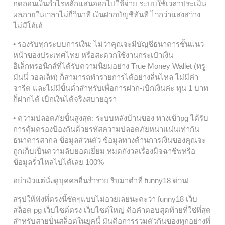
กดถอนเงินกำไรหลักแสนออกไปใช้จ่าย ระบบใช้เวลาประเมิน
ผลภายในเวลาไม่กี่วินาที เงินฝากบัญชีทันที ไวกว่าแสงสว่าง
ไม่มีโอ้เอ้
• รองรับทุกระบบการเงิน: ไม่ว่าคุณจะมีบัญชีธนาคารชั้นแนว
หน้าของประเทศไทย หรือสะดวกใช้งานกระเป๋าเงิน
อิเล็กทรอนิกส์ที่ได้รับความนิยมอย่าง True Money Wallet (ทรู
มันนี่ วอลเล็ท) ก็สามารถทำรายการได้อย่างลื่นไหล ไม่มีค่า
จารีต และไม่มีขั้นต่ำสำหรับเพื่อการฝาก-เบิกเงินค่ะ ทุน 1 บาท
ก็ฝากได้ เบิกเงินได้จริงสบายอุรา
• ความปลอดภัยขั้นสูงสุด: ระบบหลังบ้านของ ทางเข้าpg ได้รับ
การคุ้มครองป้องกันด้วยรหัสความปลอดภัยหนาแน่นเท่ากัน
ธนาคารสากล ข้อมูลส่วนตัว ข้อมูลทางด้านการเงินของคุณจะ
ถูกเก็บเป็นความลับยอดเยี่ยม หมดกังวลเรื่องมิจฉาชีพหรือ
ข้อมูลรั่วไหลไปได้เลย 100%
อย่ามัวแต่นั่งดูบุคคลอื่นร่ำรวย รีบมาตำที่ funny18 ด่วน!
สรุปให้ฟังที่ตรงนี้ชัดๆแบบไม่อวยเลยนะคะว่า funny18 เว็บ
สล็อต pg เว็บไซต์ตรง เว็บไซต์ใหญ่ คือคำตอบสุดท้ายที่ใช่ที่สุด
สำหรับสายปั่นสล็อตในยุคนี้ มันคือการรวมตัวกันของทุกอย่างที่