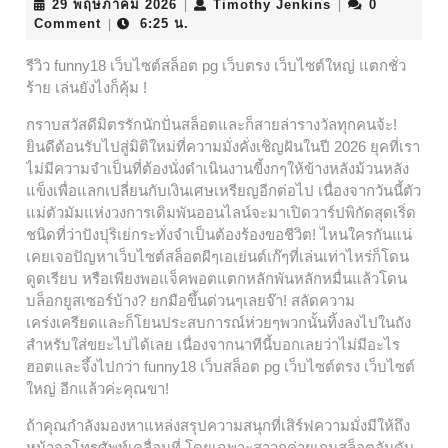
29
Timothy
29 พฤษภาคม 2026
Timothy Jenkins
0
|
|
พฤษภาคม
Jenkins
Comment
6:25 น.
|
2026
รีวิว funny18 เว็บไซต์สล็อต pg เว็บตรง เว็บไซต์ใหญ่ แตกชั่ว
ร้าย เล่นยังไงก็คุ้ม !
กราบสวัสดีมิตรรักนักปั่นสล็อตและก็สายล่ารางวัลทุกคนจ้ะ!
ยินดีต้อนรับไปสู่มิติใหม่ที่ความมั่งคั่งเชิญฝันในปี 2026 ยุคที่เรา
ไม่มีความจำเป็นที่ต้องนั่งดำเนินงานขี้งกๆให้ข้างหลังม้วนหลัง
แข็งเพื่อแลกเปลี่ยนกับเงินเศษเหรียญอีกต่อไป เนื่องจากวันนี้ตัว
แม่ตัวมัมแห่งวงการเดิมพันออนไลน์จะมาเปิดวาร์ปพิกัดสุดเริ่ด
ชนิดที่ว่าปังปุริเย่กระทั่งจำเป็นต้องร้องขอชีวิต! ไหนใครกันแน่
เคยเจอปัญหาเว็บไซต์สล็อตผีๆเอเย่นต์เก๊ๆที่เล่นเท่าไหร่ก็โดน
ดูดเรียบ หรือเพียงพอแจ็คพอตแตกหลักพันหลักหมื่นแล้วโดน
บล็อกยูสเซอร์บ้าง? ยกมือขึ้นด่วนๆเลยจ๊า! สลัดความ
เคร่งเครียดและก็โยนประสบการณ์ห่วยๆพวกนั้นทิ้งลงไปในถัง
สำหรับใส่ขยะไปได้เลย เนื่องจากนาทีนี้บอกเลยว่าไม่มีอะไร
ฮอตและจึ้งไปกว่า funny18 เว็บสล็อต pg เว็บไซต์ตรง เว็บไซต์
ใหญ่ อีกแล้วค่ะคุณขา!
ถ้าคุณกำลังมองหาแหล่งสรุปความสนุกที่เสิร์ฟความมั่งมีให้ถึง
หน้าจอโทรศัพท์เคลื่อนที่ โดยเฉพาะสาวกค่ายเกมสล็อตอันดับ