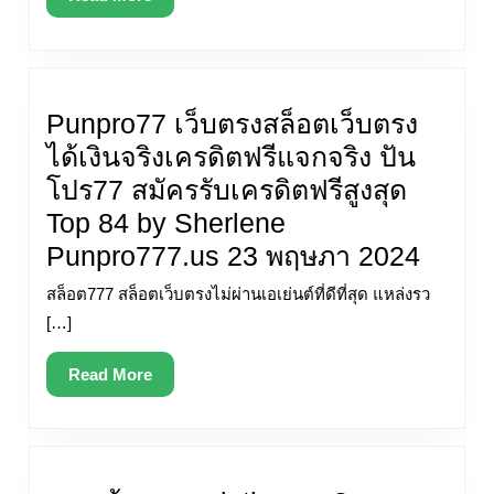
ง่าย
More
คน
ไทย
คุ้น
Punpro77 เว็บตรงสล็อตเว็บตรง
เคย
ได้เงินจริงเครดิตฟรีแจกจริง ปัน
สมาชิก
โปร77 สมัครรับเครดิตฟรีสูงสุด
ใหม่
Top 84 by Sherlene
รับ
Punp
Punpro777.us 23 พฤษภา 2024
เลย
เว็บ
สล็อต777 สล็อตเว็บตรงไม่ผ่านเอเย่นต์ที่ดีที่สุด แหล่งรว
500
ตรง
[…]
ฝาก-
สล็อต
ถอน
Read
Read More
เว็บ
More
ออ
ตรง
โต้
ได้
เงิน
เงิน