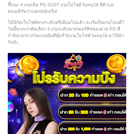
ชี้แนะ 4 เกมเด็ด PG SLOT บนเว็บไซต์ funny18 ที่ตัวแม่
คอนเฟิร์มว่าแตกหนักจริง!
ได้พิกัดเว็บไซต์ตรงระดับพรีเมียมไปแล้ว จะเริ่มปั่นเกมไหนดี?
วันนี้พวกเราคัดเลือก 4 เกมระดับมาสเตอร์พีซของค่าย PG ที่
กำลังแจกรางวัลแบบคุ้มดีคุ้มร้ายบนเว็บไซต์ funny18 มาให้ฝ่า
กันจ้ะ