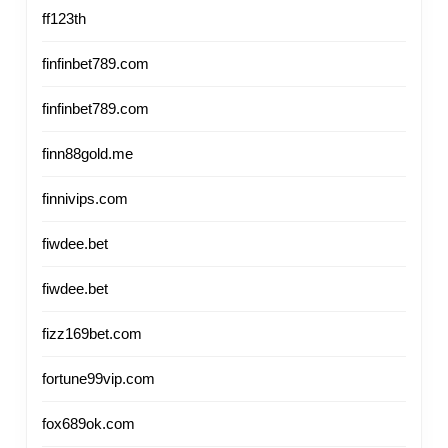
ff123th
finfinbet789.com
finfinbet789.com
finn88gold.me
finnivips.com
fiwdee.bet
fiwdee.bet
fizz169bet.com
fortune99vip.com
fox689ok.com