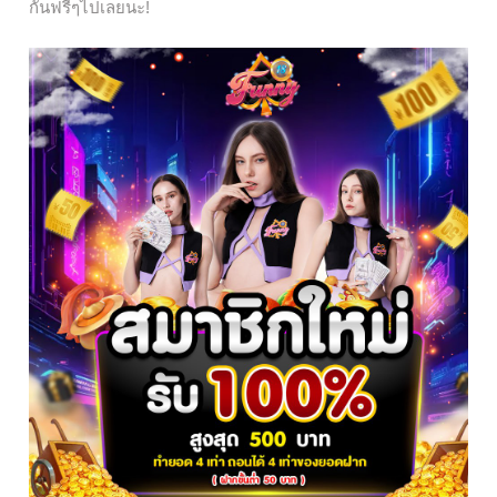
กันฟรีๆไปเลยนะ!