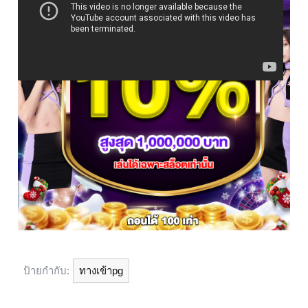
ป้ายกำกับ:
ทางเข้าpg