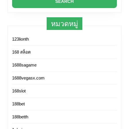
1
google
Sherl
ตัว
Top
Punpr
จริง
18
หมวดหมู่
23
เรื่อง
by
พฤษภ
สล็อต
Bill
123lionth
2024
แตก
pgslots
168 สล็อต
หนัก
16
โปร
Novemb
1688sagame
เดียว
25
1688vegasx.com
ก็
เสียว
168slot
ได้
188bet
รับ
1,000
188betth
อัตรา