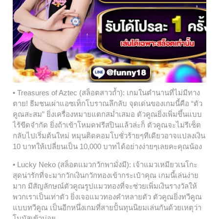
• Treasures of Aztec (สล็อตสาวถ้ำ): เกมในตำนานที่ไม่มีทาง
ตาย! ธีมชนเผ่าแอซเท็กโบราณลึกลับ จุดเด่นของเกมนี้คือ “ตัว
คูณสะสม” ยิ่งเครื่องหมายแตกสม่ำเสมอ ตัวคูณยิ่งเพิ่มขึ้นแบบ
ไร้ขีดจำกัด ยิ่งถ้าเข้าโหมดฟรีสปินแล้วล่ะก็ ตัวคูณจะไม่รีเซ็ต
กลับไปเริ่มต้นใหม่ หมุนติดคอมโบชั่วร้ายๆทีเดียวอาจแปลงเงิน
10 บาทให้เปลี่ยนเป็น 10,000 บาทได้อย่างง่ายๆเลยคะคุณน้อง
• Lucky Neko (สล็อตแมวกวักพามั่งมี): เจ้าแมวเหมียวเนโกะ
สุดน่ารักที่จะมากวักเงินกวักทองเข้ากระเป๋าคุณ เกมนี้เล่นง่าย
มาก มีสัญลักษณ์ตัวคูณรูปแมวทองที่จะช่วยเพิ่มเงินรางวัลให้
พวกเราเป็นเท่าตัว ยิ่งเจอแมวทองคำหลายตัว ตัวคูณยิ่งทวีคูณ
แบบทวีคูณ เป็นอีกหนึ่งเกมที่สายปั้นทุนนิยมเล่นกันด้วยเหตุว่า
โบนัสเข้าบ่อย