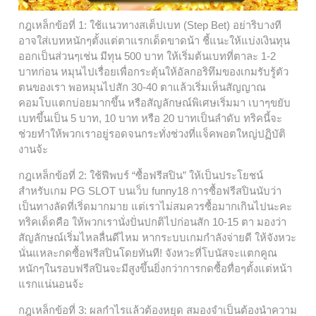
กฎเหล็กข้อที่ 1: ใช้แนวทางสเต็ปเบท (Step Bet) อย่าริบางที
อาจใส่เบทหนักๆตั้งแต่ตาแรกเด็ดขาดน้า ชี้แนะให้แบ่งเงินทุน
ออกเป็นส่วนๆเช่น มีทุน 500 บาท ให้เริ่มต้นเบทที่ตาละ 1-2
บาทก่อน หมุนไปเรื่อยเพื่อกระตุ้นให้อัลกอริทึมของเกมรับรู้ตัว
ตนของเรา พอหมุนไปสัก 30-40 ตาแล้วเริ่มเห็นสัญญาณ
คอมโบแตกบ่อยมากขึ้น หรือสัญลักษณ์พิเศษเริ่มมา เบาๆขยับ
เบทขึ้นเป็น 5 บาท, 10 บาท หรือ 20 บาทเป็นลำดับ ทริคนี้จะ
ช่วยทำให้พวกเราอยู่รอดจนกระทั่งช่วงที่แจ็คพอตใหญ่ปฏิบัติ
งานจ้ะ
กฎเหล็กข้อที่ 2: ใช้ฟีพบร์ “ซื้อฟรีสปิน” ให้เป็นประโยชน์
สำหรับเกม PG SLOT บนเว็บ funny18 การซื้อฟรีสปินนับว่า
เป็นทางลัดที่เริ่ดมากมาย แต่เราไม่สมควรซื้อมากเกินไปนะคะ
ทริคเด็ดคือ ให้พวกเรานั่งปั่นปกติไปก่อนสัก 10-15 ตา มองว่า
สัญลักษณ์เริ่มไหลลื่นดีไหม หากระบบเกมกำลังจ่ายดี ให้จังหวะ
นั่นแหละกดซื้อฟรีสปินโดยทันที! จังหวะที่โบนัสจะแตกคูณ
หนักๆในรอบฟรีสปินจะมีสูงขึ้นยิ่งกว่าการกดซื้อทื่อๆตั้งแต่หน้า
แรกแน่นอนจ้ะ
กฎเหล็กข้อที่ 3: ผลกำไรแล้วต้องหยุด สมองจำเป็นต้องนำความ