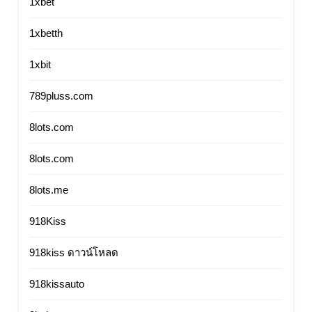
1xbet
จ่าย
สูง
1xbetth
กว่า
1xbit
ค่าย
อื่น
789pluss.com
สล็อต
8lots.com
pg
เว็บ
8lots.com
ตรง
8lots.me
ไม่
ผ่าน
918Kiss
เอเย่นต์
918kiss ดาวน์โหลด
สล็อตpg
สปิ
918kissauto
นที