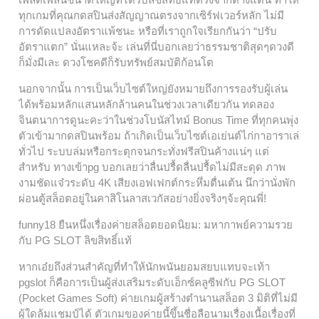
ทุกเกมที่คุณกดสปินส่งสัญญาณตรงจากเซิร์ฟเวอร์หลัก ไม่มี
การดัดแปลงอัตราแพ้ชนะ หรือที่เราถูกใจเรียกกันว่า “ปรับ
อัตราแตก” นั่นแหละจ้ะ เล่นที่นี่บอกเลยว่าธรรมชาติสุดๆดวงดี
ก็มั่งมีเละ ดวงโชคดีก็รับทรัพย์สมบัติก้อนโต
นอกจากนั้น การเป็นเว็บไซต์ใหญ่ยังหมายถึงการรองรับผู้เล่น
ได้พร้อมหลักแสนหลักล้านคนในช่วงเวลาเดียวกัน ทดลอง
จินตนาการดูนะคะว่าในช่วงโบนัสไทม์ Bonus Time ที่ทุกคนพุ่ง
ตัวเข้ามากดสปินพร้อม ถ้าเกิดเป็นเว็บไซต์เอเย่นต์ไก่กาอาราเล่
ทั่วไป ระบบล่มหรือกระตุกจนกระทั่งฟรีสปินค้างแน่ๆ แต่
สำหรับ ทางเข้าpg บอกเลยว่าลื่นปรื้ดลื่นปรื้ดไม่มีสะดุด ภาพ
งามชัดแจ๋วระดับ 4K เสียงเอฟเฟกต์กระหึ่มตื่นเต้น นึกว่านั่งพัก
ผ่อนตู้สล็อตอยู่ในคาสิโนลาสเวกัสอย่างยิ่งจริงๆจ้ะคุณพี่!
funny18 ยืนหนึ่งเรื่องค่ายสล็อตยอดนิยม: มหากาพย์ความรวย
กับ PG SLOT ลิขสิทธิ์แท้
หากเอ๋ยถึงส่วนสำคัญที่ทำให้นักพนันยอมสยบแทบจะเท้า
pgslot ก็คือการเป็นผู้ส่งเสริมระดับเอ็กซ์คลูซีฟกับ PG SLOT
(Pocket Games Soft) ค่ายเกมผู้สร้างตำนานสล็อต 3 มิติที่ไม่มี
ผู้ใดล้มแชมป์ได้ ตัวเกมของค่ายนี้ขึ้นชื่อลือนามเรื่องเนื้อเรื่องที่