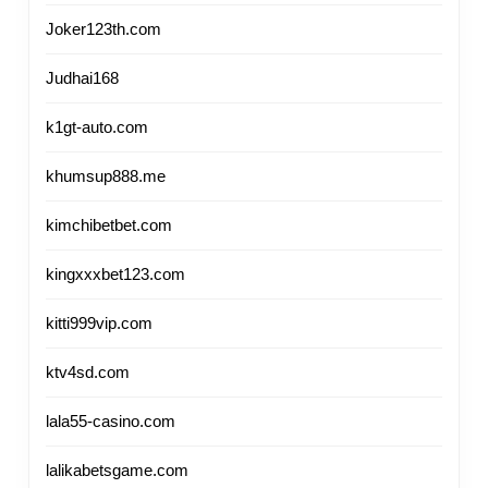
Joker123th.com
Judhai168
k1gt-auto.com
khumsup888.me
kimchibetbet.com
kingxxxbet123.com
kitti999vip.com
ktv4sd.com
lala55-casino.com
lalikabetsgame.com