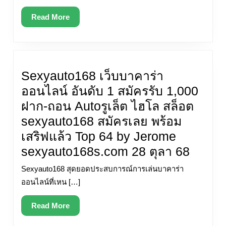
มกราคม
Read
Read More
2025
More
บา
คา
ร่า
Sexyauto168 เว็บบาคาร่า
เว็บ
ออนไลน์ อันดับ 1 สมัครรับ 1,000
ปั่น
ฝาก-ถอน Autoรูเล็ต ไฮโล สล็อต
บา
sexyauto168 สมัครเลย พร้อม
คา
เสริฟแล้ว Top 64 by Jerome
ร่า
Sexya
sexyauto168s.com 28 ตุลา 68
ระบบ
เว็บ
Sexyauto168 สุดยอดประสบการณ์การเล่นบาคาร่า
ทัน
บา
ออนไลน์ที่เหน […]
สมัย
คา
ทีม
Read
Read More
ร่า
More
งาน