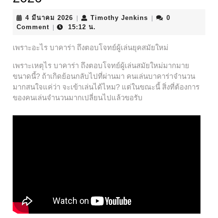
4
Timothy
4 มีนาคม 2026
Timothy Jenkins
0
|
|
มีนาคม
Jenkins
Comment
15:12 น.
|
2026
เพราะอะไร บาคาร่า ถึงตอบโจทย์ผู้เล่นยุคสมัยใหม่
เพราะเหตุไร บาคาร่า ถึงตอบโจทย์ผู้เล่นสมัยใหม่มากมาย
ขนาดนี้? ถ้าเกิดย้อนกลับไปที่ผ่านมา คนเล่นบาคาร่าจำนวน
มากสนใจแค่ว่า จะเข้าเล่นได้ไหม? แต่ในขณะนี้ สิ่งที่ต้องการ
ของคนเล่นจำนวนมากเปลี่ยนไปแล้วขอรับ