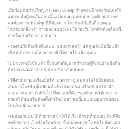
เมื่อก่อนคนส่วนใหญ่เล่น sexy168vip ผ่านคอมพิวเตอร์เป็นหลัก
แม้กระนั้นผู้เล่นในตอนนี้ไม่ได้เล่นผ่านคอมอย่างเดียวแล้ว ทุก
คนต้องการเล่นได้ทุกที่ที่ต้องการ โทรศัพท์มือถือก็เลยตอบ
โจทย์มากยิ่งกว่า การออกแบบระบบให้รองรับโทรศัพท์เคลื่อนที่
ด้วยจึงเป็นเรื่องท้ามากมาย
• รองรับมือถือเต็มต้นแบบ: ผมบอกเลยว่า แค่คุณจับมือถือแล้ว
เข้าเล่นบาคาร่าก็สามารถเข้าใช้งานได้แล้ว ปุ่มกด
ไม่บ้า ภาพยังชัดแจ๋ว ซึ่งมันสำคัญมากสำหรับผู้ที่เล่นผ่านมือถือ
ที่ปรารถนามองคำตอบแบบชัดๆด้วยนั่นเอง
• ใช้งานหลายเครื่องมือได้: บาคาร่า ผู้เล่นคนไม่ใช่น้อยชอบ
เล่นจากโทรศัพท์เคลื่อนที่แล้วไปต่อคอม หรือสลับเครื่องมือ
ตามความอยากได้กันไป ซึ่งระบบที่ดีจะรองรับการใช้แรงงาน
ตลอดได้แบบไม่ต้องตั้งค่าใหม่ อยากเปลี่ยนแปลงอุปกรณ์ตอน
ไหนก็เปลี่ยนง่ายดาย
• เมนูออกแบบให้ทำความเข้าใจได้เร็ว: อีกจุดที่ผมมองเห็นก็คือ
องค์ประกอบเว็บที่ไม่อ้อมค้อม ซึ่งมันก็ตรงกับไลฟ์สไตล์ของนัก
พนันยุคสมัยใหม่มากมายที่อยากได้ฟังก์ชันต่างๆที่รวดเร็วทันใจ