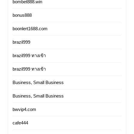
bombet888.win
bonus888
boonlert1688.com
brazil999
brazil999 ทางเข้า
brazil999 ทางเข้า
Business, Small Business
Business, Small Business
bwvip4.com
cafe444