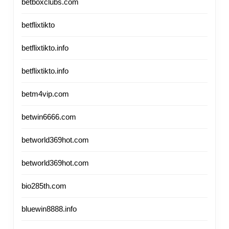
betboxclubs.com
betflixtikto
betflixtikto.info
betflixtikto.info
betm4vip.com
betwin6666.com
betworld369hot.com
betworld369hot.com
bio285th.com
bluewin8888.info