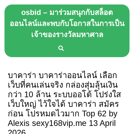
Skip
osbid – มาร่วมสนุกกับสล็อต
to
content
ออนไลน์และพบกับโอกาสในการเป็น
Skip
เจ้าของรางวัลมหาศาล
to
content
บาคาร่า บาคาร่าออนไลน์ เลือก
เว็บที่คนเล่นจริง กล่องสุ่มลุ้นเงิน
กว่า 10 ล้าน ระบบออโต้ โปร่งใส
เว็บใหญ่ ไว้ใจได้ บาคาร่า สมัคร
ก่อน โปรหมดไวมาก Top 62 by
Alexis sexy168vip.me 13 April
2026