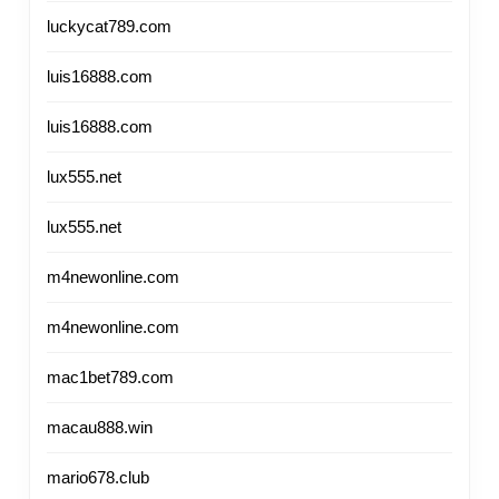
luckycat789.com
luis16888.com
luis16888.com
lux555.net
lux555.net
m4newonline.com
m4newonline.com
mac1bet789.com
macau888.win
mario678.club