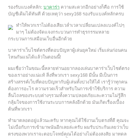
รองรับแบงค์หลัก:
บาคาร่า
ความสะดวกอีกอย่างก็คือ การใช้
บัญชีเดิมได้ทันที ด้วยเหตุว่า sexy168 รองรับแบงค์หลักครบ
ทำให้พวกเราไม่ต้องเสียเวล่ำเวลาเปลี่ยนแปลงแบงค์ไปๆ
มาๆ ไม่ต้องจัดแจงกระบวนการทำธุรกรรมหลาย
กระบวนการเสมือนเว็บอื่นอีกด้วย
บาคาร่าเว็บไซต์ตรงที่ตอบปัญหาผู้เล่นยุคใหม่ เริ่มเล่นก่อนคน
ไหนกันแน่ได้แล้วในตอนนี้!
ผมเชื่อว่าในขณะนี้หลายท่านอยากลองเล่นบาคาร่าเว็บไซต์ตรง
ของเราอย่างแน่แท้ สิ่งที่พวกเรา sexy168 มีนั้น มีเป็นการ
สร้างสรรค์เว็บที่ตอบปัญหากับผู้เล่นทั้งปวงให้ได้ เรารู้ว่าทุกคน
ต้องการอะไร ความรวดเร็วสำหรับในการเข้าใช้บริการ ความ
ลื่นไถลของระบบต่างๆรวมทั้งความปลอดภัยและความไม่รู้สึก
กลุ้มใจของการใช้งานระบบการคลังอีกด้วย มันเกิดเรื่องเบื้อง
ต้นที่พวกเรา
ทำมาตลอดอยู่แล้วนะครับ หากคุณได้ใช้งานเว็บตรงที่ดี คุณจะ
ไม่เบื่อกับการเข้ามาพนันอีกเลยล่ะครับ ผมรับประกันเลยว่าเว็บ
ตรงของพวกเราจะตอบโจทย์คุณได้อย่างไม่ต้องสงสัย มาทดล