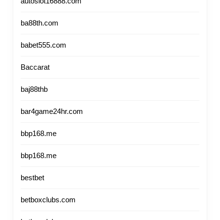
autoslot16888.com
ba88th.com
babet555.com
Baccarat
baj88thb
bar4game24hr.com
bbp168.me
bbp168.me
bestbet
betboxclubs.com