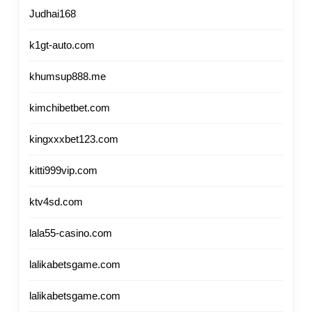
Judhai168
k1gt-auto.com
khumsup888.me
kimchibetbet.com
kingxxxbet123.com
kitti999vip.com
ktv4sd.com
lala55-casino.com
lalikabetsgame.com
lalikabetsgame.com