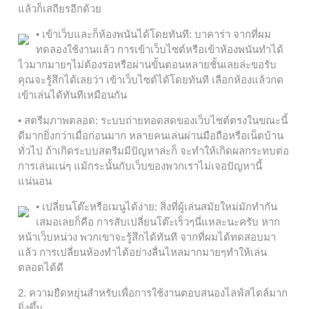
แล้วก็เสถียรอีกด้วย
• เข้าเว็บและก็ห้องพนันได้โดยทันที: บาคาร่า จากที่ผม
ทดลองใช้งานแล้ว การเข้าเว็บไซต์หรือเข้าห้องพนันทำได้
ไวมากมายๆไม่ต้องรอหรือผ่านขั้นตอนหลายชั้นเลยล่ะขอรับ
คุณจะรู้สึกได้เลยว่า เข้าเว็บไซต์ได้โดยทันที เลือกห้องแล้วกด
เข้าเล่นได้ทันทีเหมือนกัน
• สตรีมภาพตลอด: ระบบถ่ายทอดสดของเว็บไซต์ตรงในขณะนี้
ดีมากยิ่งกว่าเมื่อก่อนมาก หลายคนเล่นผ่านมือถือหรือเน็ตบ้าน
ทั่วไป ถ้าเกิดระบบสตรีมมีปัญหาล่ะก็ จะทำให้เกิดผลกระทบต่อ
การเล่นแน่ๆ แม้กระนั้นกับเว็บของพวกเราไม่เจอปัญหานี้
แน่นอน
• เปลี่ยนโต๊ะหรือเมนูได้ง่าย: สิ่งที่ผู้เล่นสมัยใหม่มักทำกัน
เสมอเลยก็คือ การสับเปลี่ยนโต๊ะเร็วๆนี่แหละนะครับ หาก
หน้าเว็บหน่วง พวกเขาจะรู้สึกได้ทันที จากที่ผมได้ทดสอบมา
แล้ว การเปลี่ยนห้องทำได้อย่างลื่นไหลมากมายๆทำให้เล่น
ตลอดได้ดี
2. ความยืดหยุ่นสำหรับเพื่อการใช้งานตอบสนองไลฟ์สไตล์มาก
ยิ่งขึ้น