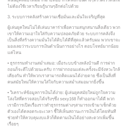
ไม่ต้องใช้เวลาเรียนรู้นานๆอีกต่อไปด้วย
3. ระบบการคลังสร้างความเชื่อมั่นและมั่นใจเจริญที่สุด
ผู้เล่นยุคใหม่ไม่ได้เล่นบาคาร่าเพื่อความสนุกสนานสิ่งเดียว พวก
เขาให้ความเอาใจใส่กับความปลอดภัยด้วย ระบบการคลังจึง
เป็นสิ่งที่สร้างความมั่นใจได้ดิบได้ดีที่สุดแล้วครับผม พวกเขาจะ
มองเลยว่าระบบการเงินดำเนินการอย่างไร ตอบโจทย์มากน้อย
แค่ไหน
• ธุรกรรมทำงานสม่ำเสมอ: เมื่อระบบข้างหลังบ้านดี การฝาก
ถอนก็จะดีไปด้วยนะครับ การฝากถอนแต่ละครั้งจะมีจังหวะใกล้
เคียงกัน ทำให้พวกเราสามารถคิดแผนได้ง่ายดาย ซึ่งเป็นสิ่งที่
คนสมัยใหม่ให้ความใส่ใจกับความสม่ำเสมอมากยิ่งขึ้น
• วิเคราะห์ข้อมูลการเงินได้ง่าย: ผู้เล่นยุคสมัยใหม่ถูกใจความ
โล่งใสที่ตรวจสอบได้จริงๆซึ่ง sexy168 ก็ทำออกมาได้ดี พวก
เรามีการเปิดเรื่องราวทำธุรกรรมต่างๆสามารถเข้ามาเช็กด้วย
ตัวเองได้ตลอดระยะเวลา ชี้ให้เห็นสถานะการเงินได้โดยทันที
ช่วยทำให้ควบคุมงบแล้วก็ติดตามเงินได้อย่างสะดวกเพิ่มขึ้น
เรื่อยๆ