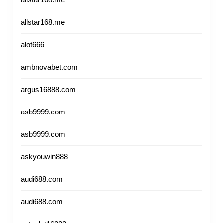
allstar168.me
alot666
ambnovabet.com
argus16888.com
asb9999.com
asb9999.com
askyouwin888
audi688.com
audi688.com