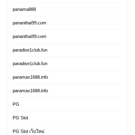
panama888
pananthai99.com
pananthai99.com
paradise1club.fun
paradise1club.fun
paramax1688.info
paramax1688.info
PG
PG Slot
PG Slot เว็บใหม่