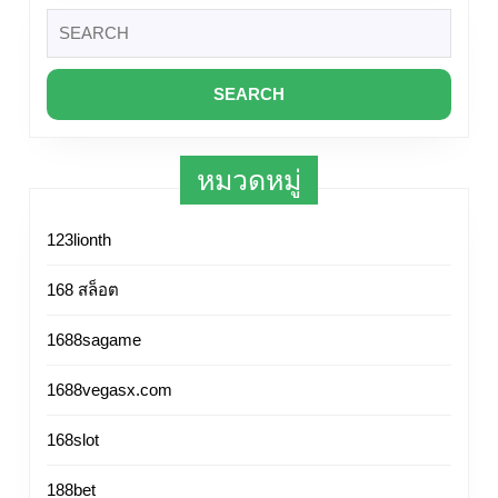
ครบ
Search
บา
for:
ทุก
คา
ความ
ร่า
มันส์
ออนไลน์
ไพ่
ผู้นำ
หมวดหมู่
ดี
เกม
กำไร
บา
123lionth
มา
คา
ไม้
168 สล็อต
ร่า
ต่อ
ใน
1688sagame
ไม้
ไทย
บา
1688vegasx.com
ทดลอง
คา
เล่น
168slot
ร่า
บา
แตก
188bet