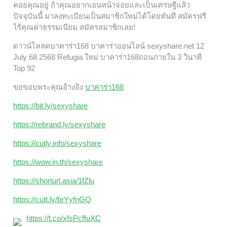
คอยคุณอยู่ ถ้าคุณอยากเอนหน้าจอยและเป็นเศรษฐีแล้ว
ปัจจุบันนี้ มาลงทะเบียนเป็นสมาชิกใหม่ได้โดยทันที สมัครฟรี
ไร้คุณค่าธรรมเนียม สมัครสมาชิกเลย!
ดาวน์โหลดบาคาร่า168 บาคาร่าออนไลน์ sexyshare.net 12
July 68 2568 Refugia ใหม่ บาคาร่า168ถอนภายใน 3 วินาที
Top 92
ขอขอบพระคุณอ้างอิง
บาคาร่า168
https://bit.ly/sexyshare
https://rebrand.ly/sexyshare
https://cutly.info/sexyshare
https://wow.in.th/sexyshare
https://shorturl.asia/1fZlu
https://cutt.ly/brYyfnGQ
https://t.co/xfsPcffuXC