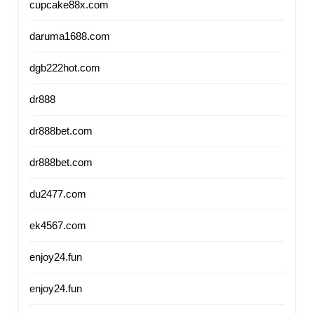
cupcake88x.com
daruma1688.com
dgb222hot.com
dr888
dr888bet.com
dr888bet.com
du2477.com
ek4567.com
enjoy24.fun
enjoy24.fun