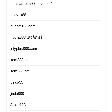
https://sretthi99.bet/enter/
huayhit88
hubbet168.com
hydra888 เครดิตฟรี
infyplus888.com
item388.net
item388.net
Jinda55
jinda888
Joker123