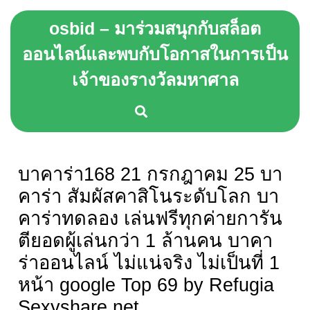
Skip
osbid – มาร่วมสนุกกับสล็อต
to
content
ออนไลน์และพบกับโอกาสในการเป็น
Skip
เจ้าของรางวัลมหาศาล
to
content
บาคาร่า168 21 กรกฎาคม 25 บา
คาร่า สัมผัสคาสิโนระดับโลก บา
คาร่าทดลอง เล่นฟรีทุกค่ายการัน
ตียอดผู้เล่นกว่า 1 ล้านคน บาคา
ร่าออนไลน์ ไม่แน่จริง ไม่เป็นที่ 1
หน้า google Top 69 by Refugia
Sexyshare.net