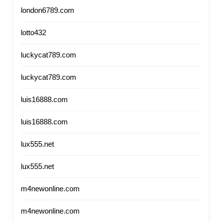
london6789.com
lotto432
luckycat789.com
luckycat789.com
luis16888.com
luis16888.com
lux555.net
lux555.net
m4newonline.com
m4newonline.com