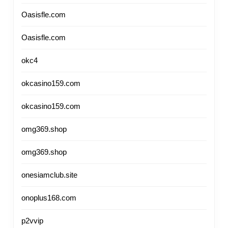
Oasisfle.com
Oasisfle.com
okc4
okcasino159.com
okcasino159.com
omg369.shop
omg369.shop
onesiamclub.site
onoplus168.com
p2vvip