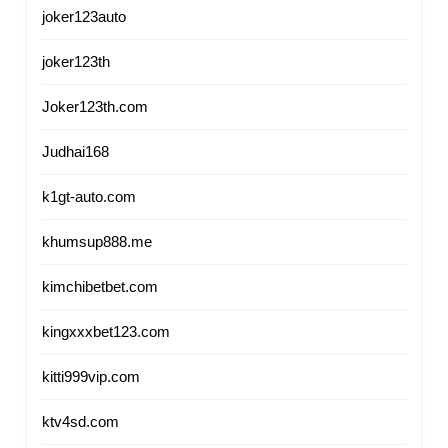
joker123auto
joker123th
Joker123th.com
Judhai168
k1gt-auto.com
khumsup888.me
kimchibetbet.com
kingxxxbet123.com
kitti999vip.com
ktv4sd.com