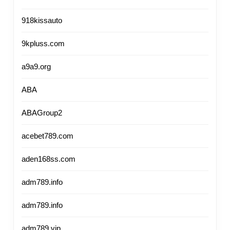
ไทย
90
บา
918kissauto
by
คา
Isiah
9kpluss.com
ร่า168
แจก
a9a9.org
สูตร
ABA
อัป
เดท
ABAGroup2
ล่าสุด
acebet789.com
Top
69
aden168ss.com
by
adm789.info
Lloyd
adm789.info
adm789.vip