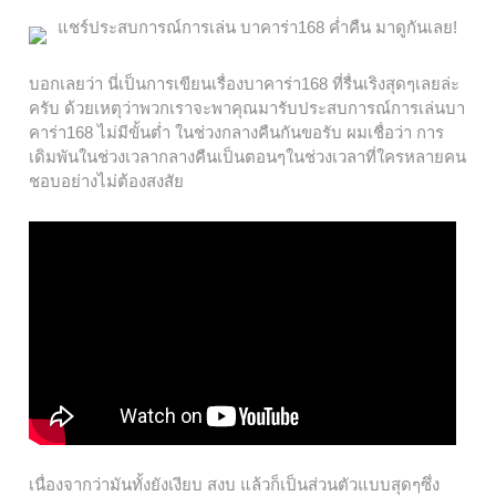
แชร์ประสบการณ์การเล่น บาคาร่า168 ค่ำคืน มาดูกันเลย!
บอกเลยว่า นี่เป็นการเขียนเรื่องบาคาร่า168 ที่รื่นเริงสุดๆเลยล่ะ
ครับ ด้วยเหตุว่าพวกเราจะพาคุณมารับประสบการณ์การเล่นบา
คาร่า168 ไม่มีขั้นต่ำ ในช่วงกลางคืนกันขอรับ ผมเชื่อว่า การ
เดิมพันในช่วงเวลากลางคืนเป็นตอนๆในช่วงเวลาที่ใครหลายคน
ชอบอย่างไม่ต้องสงสัย
เนื่องจากว่ามันทั้งยังเงียบ สงบ แล้วก็เป็นส่วนตัวแบบสุดๆซึ่ง