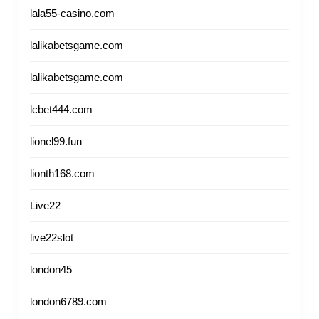
lala55-casino.com
lalikabetsgame.com
lalikabetsgame.com
lcbet444.com
lionel99.fun
lionth168.com
Live22
live22slot
london45
london6789.com