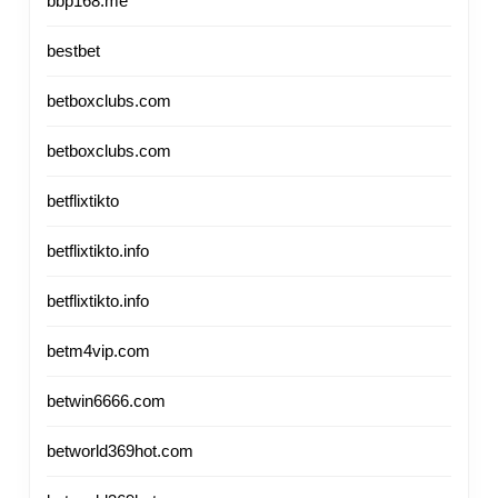
bbp168.me
bestbet
betboxclubs.com
betboxclubs.com
betflixtikto
betflixtikto.info
betflixtikto.info
betm4vip.com
betwin6666.com
betworld369hot.com