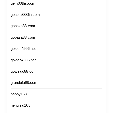
gem99ths.com
goatza888fin.com
gobaza88.com
gobaza88.com
golden4566.net
golden4566.net
gowingo88.com
grandufa99.com
happy168
hengjing168