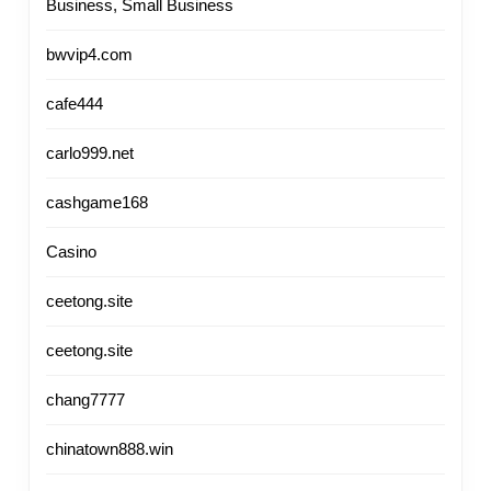
Business, Small Business
bwvip4.com
cafe444
carlo999.net
cashgame168
Casino
ceetong.site
ceetong.site
chang7777
chinatown888.win