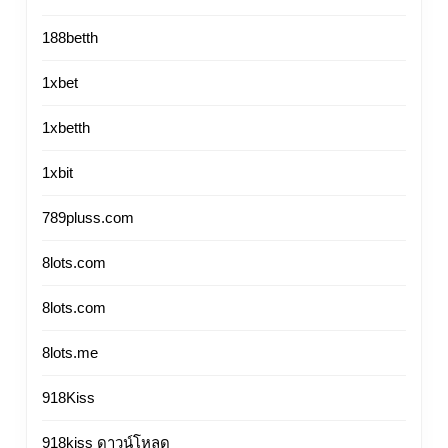
คา
ง่าย
ร่า
188betth
จ่าย
ฟรี
เต็ม
1xbet
ระบบ
ทุก
เสถียร
1xbetth
ตา
ไม่
sagame
1xbit
เด้ง
ลอง
เกม
789pluss.com
เล่น
บา
ดู
8lots.com
คา
แล้ว
ร่า
8lots.com
จะ
ที่
รู้
8lots.me
เหมาะ
ว่า
กับ
918Kiss
ชัวร์
คน
Top
918kiss ดาวน์โหลด