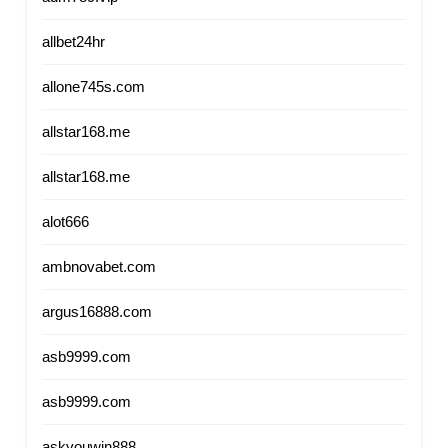
allbet24hr
allone745s.com
allstar168.me
allstar168.me
alot666
ambnovabet.com
argus16888.com
asb9999.com
asb9999.com
askyouwin888