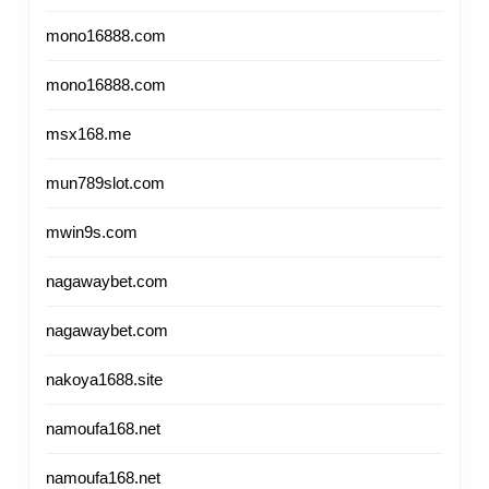
mono16888.com
mono16888.com
msx168.me
mun789slot.com
mwin9s.com
nagawaybet.com
nagawaybet.com
nakoya1688.site
namoufa168.net
namoufa168.net