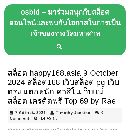
Skip
osbid – มาร่วมสนุกกับสล็อต
to
content
ออนไลน์และพบกับโอกาสในการเป็น
Skip
เจ้าของรางวัลมหาศาล
to
content
สล็อต happy168.asia 9 October
2024 สล็อต168 เว็บสล็อต pg เว็บ
ตรง แตกหนัก คาสิโนเว็บแม่
สล็อต เครดิตฟรี Top 69 by Rae
7
Timothy
7 กันยายน 2024
Timothy Jenkins
0
|
|
กันยายน
Jenkins
Comment
14:45 น.
|
2024