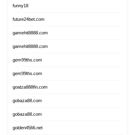
funny18
future24bet.com
gamehit8888.com
gamehit8888.com
gem99ths.com
gem99ths.com
goatza888fin.com
gobaza88.com
gobaza88.com
golden4566.net