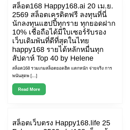
สล็อต168 Happy168.ai 20 เม.ย.
2569 สล็อตเครดิตฟรี ลงทุนที่นี่
นักลงทุนแฮปปี้ทุกราย ทุกยอดฝาก
10% เชื่อถือได้มีใบเซอร์รับรอง
เว็บเดิมพันที่ดีที่สุดในไทย
happy168 รายได้หลักหมื่นทุก
สล็อต168
สัปดาห์ Top 40 by Helene
Happy168.
สล็อต168 รวมเกมสล็อตยอดฮิต แตกหนัก จ่ายจริง การ
20
พนันสุดพ […]
เม.ย.
Read
Read More
2569
More
สล็อต
เครดิต
ฟรี
สล็อตเว็บตรง Happy168.life 25
ลงทุน