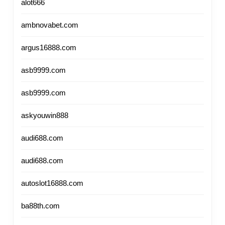
alot666
ambnovabet.com
argus16888.com
asb9999.com
asb9999.com
askyouwin888
audi688.com
audi688.com
autoslot16888.com
ba88th.com