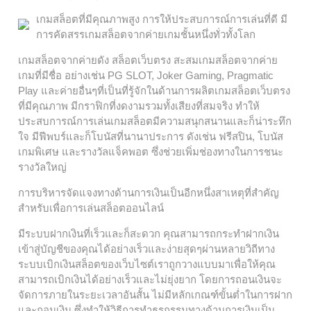
เกมสล็อตที่มีคุณภาพสูง การให้ประสบการณ์การเล่นที่ดี มี
การคัดสรรเกมสล็อตจากค่ายเกมชั้นหนึ่งทั่วทั้งโลก
เกมสล็อตจากค่ายดัง สล็อตเว็บตรง สะสมเกมสล็อตจากค่าย
เกมที่มีชื่อ อย่างเช่น PG SLOT, Joker Gaming, Pragmatic
Play และค่ายอื่นๆที่เป็นที่รู้จักในด้านการผลิตเกมสล็อตเว็บตรง
ที่มีคุณภาพ มีกราฟิกที่งดงามรวมทั้งเสียงที่สมจริง ทำให้
ประสบการณ์การเล่นเกมสล็อตมีความสนุกสนานและก็น่าระทึก
ใจ มีฟีพบร์และก็โบนัสที่นานาประการ ดังเช่น ฟรีสปิน, โบนัส
เกมพิเศษ และรางวัลแจ็คพอต ซึ่งช่วยเพิ่มช่องทางในการชนะ
รางวัลใหญ่
การบริหารจัดแจงทางด้านการเงินเป็นอีกหนึ่งสาเหตุที่สำคัญ
สำหรับเพื่อการเล่นสล็อตออนไลน์
มีระบบฝากเงินที่เร็วและก็สะดวก คุณสามารถกระทำฝากเงิน
เข้าสู่บัญชีของคุณได้อย่างเร็วและง่ายสุดๆผ่านหลายวิถีทาง
ระบบเบิกเงินสล็อตของเว็บไซต์เราถูกวางแบบมาเพื่อให้คุณ
สามารถเบิกเงินได้อย่างเร็วและไม่ยุ่งยาก โดยการถอนเงินจะ
จัดการภายในระยะเวลาอันสั้น ไม่มีหลักเกณฑ์ขั้นต่ำในการฝาก
และถอนเงิน ซึ่งทำให้วิธีการทำธุรกรรมทางด้านการเงินเป็น