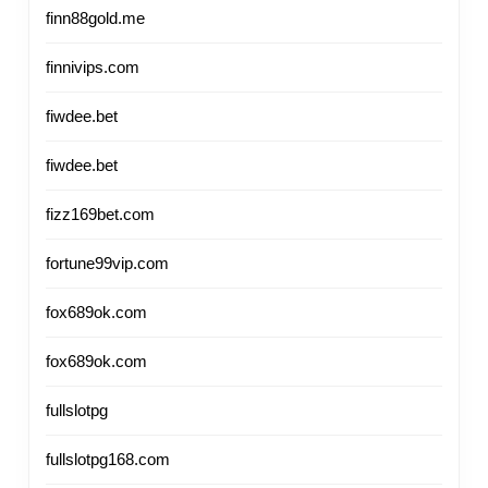
finn88gold.me
finnivips.com
fiwdee.bet
fiwdee.bet
fizz169bet.com
fortune99vip.com
fox689ok.com
fox689ok.com
fullslotpg
fullslotpg168.com