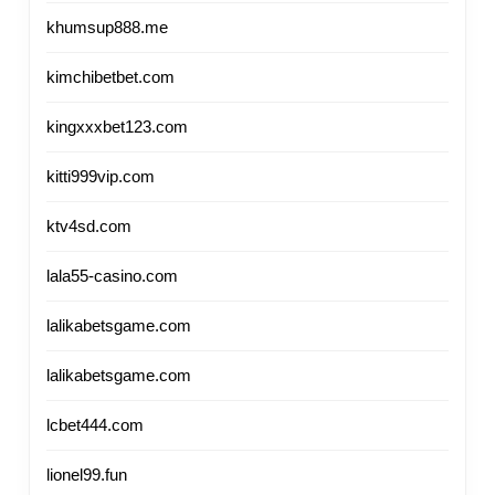
khumsup888.me
kimchibetbet.com
kingxxxbet123.com
kitti999vip.com
ktv4sd.com
lala55-casino.com
lalikabetsgame.com
lalikabetsgame.com
lcbet444.com
lionel99.fun