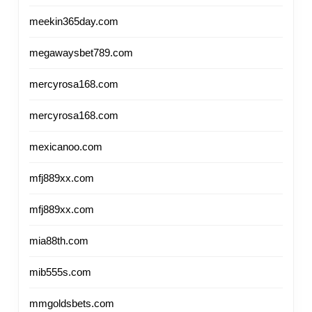
meekin365day.com
megawaysbet789.com
mercyrosa168.com
mercyrosa168.com
mexicanoo.com
mfj889xx.com
mfj889xx.com
mia88th.com
mib555s.com
mmgoldsbets.com