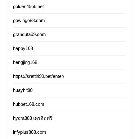
golden4566.net
gowingo88.com
grandufa99.com
happy168
hengjing168
https://sretthi99.bet/enter/
huayhit88
hubbet168.com
hydra888 เครดิตฟรี
infyplus888.com