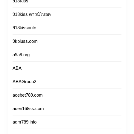
918Kiss
918kiss ดาวน์โหลด
918kissauto
9kpluss.com
a9a9.org
ABA
ABAGroup2
acebet789.com
aden168ss.com
adm789.info