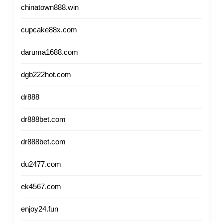
chinatown888.win
cupcake88x.com
daruma1688.com
dgb222hot.com
dr888
dr888bet.com
dr888bet.com
du2477.com
ek4567.com
enjoy24.fun