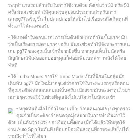
ระบุจำนวนรอบสำหรับในการใช้งานด้วย ดังเช่นว่า 30 หรือ 50
ครั้ง มันจะช่วยทำให้คุณควบคุมงบประมาณสำหรับการ
เล่นpg77เจริญขึ้น ไม่ปลดปล่อยให้สปินไปเรื่อยจนถึงเกินทุนที่
ตั้งเอาไว้นั่นเองขอรับ
• ใช้เบทต่ำในตอนแรก: การเริ่มต้นด้วยเบทต่ำในขั้นแรกๆนับ
ว่าเป็นเรื่องธรรมดามากๆขอรับ มันจะช่วยทำให้จังหวะการเล่น
เกม pg77 ของคุณนั้นเข้าที่มากยิ่งขึ้น หากคุณเห็นโบนัสหรือ
สัญลักษณ์พิเศษออกบ่อยๆคุณก็ค่อยเพิ่มเบทคราวหลังได้โดย
ทันที
• ใช้ Turbo Mode: การใช้ Turbo Mode เป็นที่นิยมในกลุ่มนัก
เดิมพัน pg77 มือใหม่มากๆแต่ว่าควรใช้ในระยะแรกๆหรือตอน
ที่คุณจะต้องทดสอบเกมแค่นั้นครับ เนื่องจากมันจะเผาทุนไวมา
กมายๆควรจะใช้ในช่วงที่คุณยังไม่แน่ใจว่าโบนัสจะเข้า
• หยุดทันทีเมื่อได้กำไรตามเป้า: ก่อนเล่นเกมPg77ทุกคราว
คุณจำเป็นจะต้องกำหนดจุดมุ่งหมายในการทำเงินเอาไว้
ด้วย เป็นต้นว่า 50% ของเงินทุนทั้งผอง เมื่อได้แล้วให้หยุดใช้
งาน Auto Spin ในทันที เพื่อปกป้องเงินลงทุนที่อาจจะเสียไปได้
รวมถึงกำไรที่ได้มา