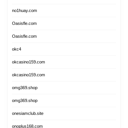
no1huay.com
Oasisfle.com
Oasisfle.com
okc4
okcasino159.com
okcasino159.com
omg369.shop
omg369.shop
onesiamclub.site
onoplus168.com