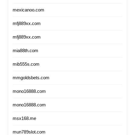
mexicanoo.com
mfj889xx.com
mfj889xx.com
mia88th.com
mib555s.com
mmgoldsbets.com
mono16888.com
mono16888.com
msx168.me
mun789slot.com