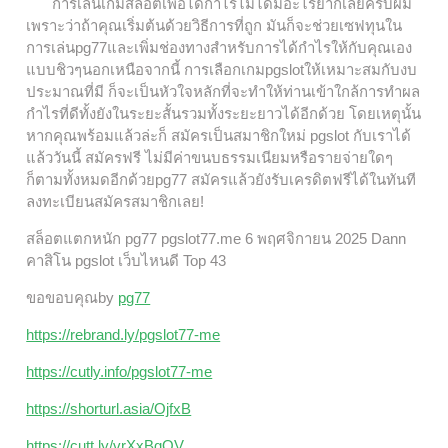
การเล่นเกมสล็อตเพื่อได้กำไรไม่ได้มีอะไรยากเลยครับผม
เพราะว่าถ้าคุณเริ่มต้นด้วยวิธีการที่ถูก มันก็จะช่วยเซฟทุนใน
การเล่นpg77และเพิ่มช่องทางสำหรับการได้กำไรให้กับคุณเอง
แบบชิวๆนอกเหนือจากนี้ การเลือกเกมpgslotให้เหมาะสมกับงบ
ประมาณที่มี ก็จะเป็นหัวใจหลักที่จะทำให้ท่านเข้าใกล้การทำผล
กำไรที่ดีทั้งยังในระยะสั้นรวมทั้งระยะยาวได้อีกด้วย โดยเหตุนั้น
หากคุณพร้อมแล้วล่ะก็ สมัครเป็นสมาชิกใหม่ pgslot กับเราได้
แล้ววันนี้ สมัครฟรี ไม่มีค่าขนบธรรมเนียมหรือรายจ่ายใดๆ
ก็ตามทั้งหมดอีกด้วยpg77 สมัครแล้วยังรับเครดิตฟรีได้ในทันที
ลงทะเบียนสมัครสมาชิกเลย!
สล็อตแตกหนัก pg77 pgslot77.me 6 พฤศจิกายน 2025 Dann
คาสิโน pgslot เว็บไหนดี Top 43
ขอขอบคุณby
pg77
https://rebrand.ly/pgslot77-me
https://cutly.info/pgslot77-me
https://shorturl.asia/OjfxB
https://cutt.ly/vrXxBqOV