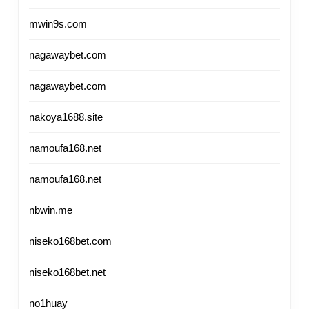
mwin9s.com
nagawaybet.com
nagawaybet.com
nakoya1688.site
namoufa168.net
namoufa168.net
nbwin.me
niseko168bet.com
niseko168bet.net
no1huay