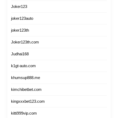
Joker123
joker123auto
joker123th
Joker123th.com
Judhai168
k1gt-auto.com
khumsup888.me
kimchibetbet.com
kingxxxbet123.com
kitti999vip.com