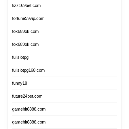
fizz169bet.com
fortune99vip.com
fox689ok.com
fox689ok.com
fullslotpg
fullslotpg168.com
funny18
future24bet.com
gamehit8888.com
gamehit8888.com