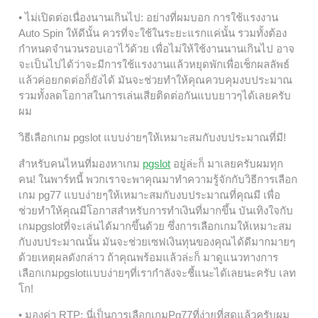
• ไม่เปิดต่อเนื่องนานเกินไป: อย่างที่ผมบอก การใช้แรงงาน
Auto Spin ให้ดีนั้น ควรที่จะใช้ในระยะแรกแค่นั้น รวมทั้งต้อง
กำหนดจำนวนรอบเอาไว้ด้วย เพื่อไม่ให้ใช้งานนานเกินไป อาจ
จะเป็นไปได้ว่าจะมีการใช้แรงงานแล้วหยุดพักเพื่อเช็กผลลัพธ์
แล้วค่อยกดต่อก็ยังได้ มันจะช่วยทำให้คุณควบคุมงบประมาณ
รวมทั้งลดโอกาสในการเล่นเสียติดต่อกันแบบยาวๆได้เลยครับ
ผม
วิธีเลือกเกม pgslot แบบง่ายๆให้เหมาะสมกับงบประมาณที่มี!
สำหรับคนไหนที่มองหาเกม
pgslot
อยู่ล่ะก็ มาเลยครับผมทุก
คน! ในพาร์ทนี้ พวกเราจะพาคุณมาทำความรู้จักกับวิธีการเลือก
เกม pg77 แบบง่ายๆให้เหมาะสมกับงบประมาณที่คุณมี เพื่อ
ช่วยทำให้คุณมีโอกาสสำหรับการทำเงินที่มากขึ้น บันเทิงใจกับ
เกมpgslotที่จะเล่นได้มากขึ้นด้วย ซึ่งการเลือกเกมให้เหมาะสม
กับงบประมาณนั้น มันจะช่วยเซฟเงินทุนของคุณได้ดีมากมายๆ
ด้วยเหตุผลดังกล่าว ถ้าคุณพร้อมแล้วล่ะก็ มาดูแนวทางการ
เลือกเกมpgslotแบบง่ายๆที่เรากำลังจะชี้แนะได้เลยนะครับ เลท
โก!
• มองค่า RTP: นี่เป็นการเลือกเกมPg77ที่ง่ายที่สุดแล้วครับผม