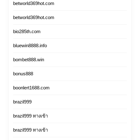
betworld369hot.com
betworld369hot.com
bio285th.com
bluewin8888.info
bombet888.win
bonus888
boonlert1688.com
brazil999
brazil999 ทางเข้า
brazil999 ทางเข้า