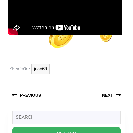
ป้ายกำกับ:
juad69
แนะแนว
เรื่อง
PREVIOUS
NEXT
Previous
Next
Search
post:
post:
for: