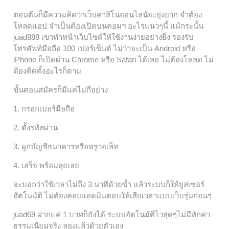
ตอนต้นก็มีความคิดว่าเว็บคาสิโนออนไลน์จะยุ่งยาก จำต้อง
โหลดแอป จำเป็นต้องเปิดบนคอมฯ อะไรแนวๆนี้ แม้กระนั้น
juad888 เขาทำหน้าเว็บไซต์ให้ใช้งานง่ายอย่างยิ่ง รองรับ
โทรศัพท์มือถือ 100 เปอร์เซ็นต์ ไม่ว่าจะเป็น Android หรือ
iPhone ก็เปิดผ่าน Chrome หรือ Safari ได้เลย ไม่ต้องโหลด ไม่
ต้องติดตั้งอะไรก็ตาม
ขั้นตอนสมัครก็มีแค่ไม่กี่อย่าง
1. กรอกเบอร์มือถือ
2. ตั้งรหัสผ่าน
3. ผูกบัญชีธนาคารหรือทรูวอเล็ท
4. เสร็จ พร้อมลุยเลย
จะบอกว่าใช้เวลาไม่ถึง 3 นาทีด้วยซ้ำ แล้วระบบก็ให้ยูสเซอร์
อัตโนมัติ ไม่ต้องคอยแอดมินตอบให้เสียเวลาแบบเว็บรุ่นก่อนๆ
juad69 ฝากแค่ 1 บาทก็ยังได้ ระบบอัตโนมัติไวสุดๆไม่มีหักค่า
ธรรมเนียมจริง ลองแล้วด้วยตัวเอง