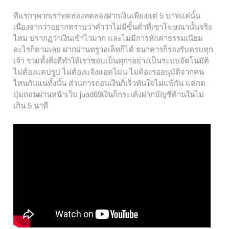
ทีแรกๆพวกเราทดลองทดลองฝากเงินเพียงแต่ 5 บาทแค่นั้น
เนื่องจากว่าอยากทราบว่าคำว่าไม่มีขั้นต่ำที่เขาโฆษณานั้นจริง
ไหม ปรากฏว่าเงินเข้าไวมาก และไม่มีการหักค่าธรรมเนียม
อะไรก็ตามเลย ฝากผ่านทรูวอเล็ทก็ได้ ธนาคารก็รองรับครบทุก
เจ้า รวมทั้งสิ่งที่ทำให้เราชอบเป็นทุกๆอย่างเป็นระบบอัตโนมัติ
ไม่ต้องแคปรูป ไม่ต้องแจ้งแอดไม่น ไม่ต้องรออนุมัติจากคน
ไหนกันแน่ทั้งนั้น ส่วนการถอนเงินก็เร็วทันใจไม่แพ้กัน แค่กด
ปุ่มถอนผ่านหน้าเว็บ juad69เงินก็กระเด้งฝากบัญชีด้านในไม่
เกิน 5 นาที