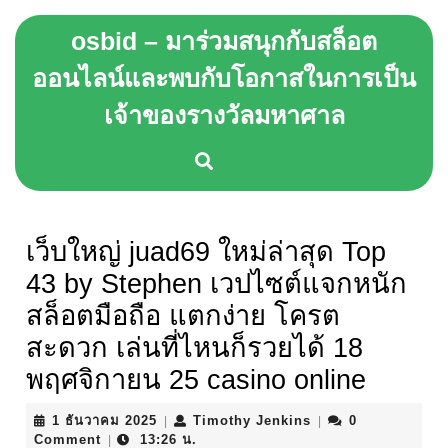
Skip
osbid – มาร่วมสนุกกับสล็อต
to
content
ออนไลน์และพบกับโอกาสในการเป็น
Skip
เจ้าของรางวัลมหาศาล
to
content
เว็บใหญ่ juad69 ใหม่ล่าสุด Top
43 by Stephen เวปไซต์แจกหนัก
สล็อตมือถือ แตกง่าย โครต
สะดวก เล่นที่ไหนก็รวยได้ 18
พฤศจิกายน 25 casino online
1
Timothy
1 ธันวาคม 2025
Timothy Jenkins
0
|
|
ธันวาคม
Jenkins
Comment
13:26 น.
|