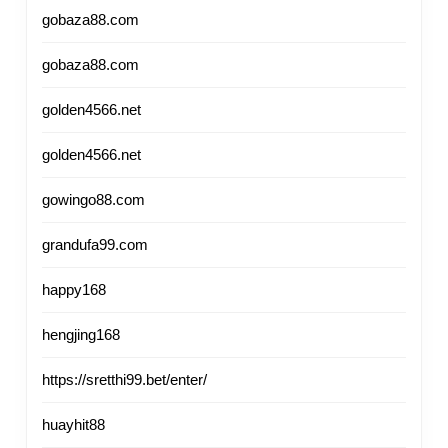
gobaza88.com
gobaza88.com
golden4566.net
golden4566.net
gowingo88.com
grandufa99.com
happy168
hengjing168
https://sretthi99.bet/enter/
huayhit88