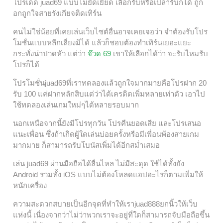
โปรเด็ด juad69 แบบไม่ยัดเยียด เลือกรับหรือเปล่ารับก็ได้ ถูก
อกถูกใจสายรังเกียจติดเทิร์น
คนไม่ใช่น้อยที่เคยเล่นเว็บไซต์อื่นอาจเคยเจอว่า จำต้องรับโปร
โมชั่นแบบหลีกเลี่ยงมิได้ แล้วก็ชอบต้องทำเทิร์นเยอะแยะ
กระทั่งน่าปวดหัว แต่ว่า
จ๊วด 69
เขาให้เลือกได้ว่า จะรับไหมรับ
โปรก็ได้
โปรโมชั่นjuad69ที่เราทดลองแล้วถูกใจมากมายคือโปรฝาก 20
รับ 100 แค่ฝากหลักสิบแต่ว่าได้เครดิตเพิ่มหลายเท่าตัว เอาไป
ใช้ทดลองเล่นเกมใหม่ๆได้หลายรอบมาก
นอกเหนือจากนี้ยังมีโปรทุกวัน โปรคืนยอดเสีย และโปรเสนอ
แนะเพื่อน ซึ่งถ้าเกิดผู้ใดเล่นบ่อยครั้งหรือมีเพื่อนพ้องสายเกม
มากมาย ก็สามารถรับโบนัสเพิ่มได้อีกสม่ำเสมอ
เล่น juad69 ผ่านมือถือได้ลื่นไหล ไม่มีสะดุด ใช้ได้ทั้งยัง
Android รวมทั้ง iOS แบบไม่ต้องโหลดแอปอะไรก็ตามเพิ่มให้
หนักเครื่อง
ความสะดวกสบายเป็นอีกจุดที่ทำให้เราjuad888ยกนิ้วให้เว็บ
แห่งนี้ เนื่องจากว่าไม่ว่าพวกเราจะอยู่ที่ใดก็สามารถจับมือถือขึ้น