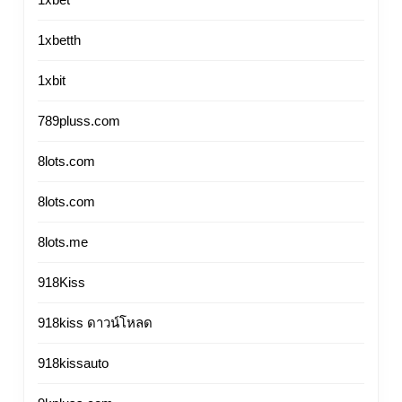
1xbetth
1xbit
789pluss.com
8lots.com
8lots.com
8lots.me
918Kiss
918kiss ดาวน์โหลด
918kissauto