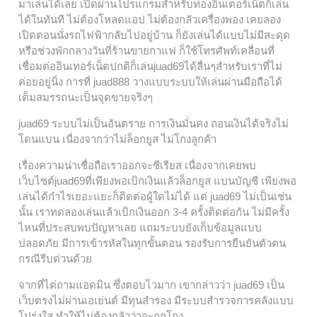
มาเล่นได้เลย เปิดผ่านโปรแกรมสำหรับท่องอินเตอร์เน็ตก็เล่น
ได้ในทันที ไม่ต้องโหลดแอป ไม่ต้องกลัวเครื่องพอง เคยลอง
เปิดตอนนั่งรถไฟฟ้ากลับไปอยู่บ้าน ก็ยังเล่นได้แบบไม่มีสะดุด
หรือช่วงพักกลางวันที่ร้านขายกาแฟ ก็ใช้โทรศัพท์เคลื่อนที่
เชื่อมต่ออินเทอร์เน็ตปกติก็เล่นjuad69ได้ลื่นๆสำหรับเราที่ไม่
ค่อยอยู่นิ่ง การที่ juad888 วางแบบระบบให้เล่นผ่านมือถือได้
เต็มสมรรถนะเป็นจุดขายจริงๆ
juad69 ระบบไม่เป็นอันตราย การเงินมั่นคง ถอนเงินได้จริงไม่
โดนแบน เนื่องจากว่าไม่ล็อกยูส ไม่โกงลูกค้า
เรื่องความน่าเชื่อถือเราออกจะซีเรียส เนื่องจากเคยพบ
เว็บไซต์juad69ที่เพียงพอเบิกเงินแล้วล็อกยูส แบนบัญชี เพียงพอ
เล่นได้กำไรเยอะแยะก็ติดต่อผู้ใดไม่ได้ แต่ juad69 ไม่เป็นเช่น
นั้น เราทดลองเล่นแล้วเบิกเงินออก 3-4 ครั้งติดต่อกัน ไม่มีครั้ง
ไหนที่ประสบพบปัญหาเลย แถมระบบยังเก็บข้อมูลแบบ
ปลอดภัย มีการเข้ารหัสในทุกขั้นตอน รองรับการยืนยันตัวตน
กรณีรีบด่วนด้วย
จากที่ไต่ถามแอดมิน ซึ่งตอบไวมาก เขากล่าวว่า juad69 เป็น
เว็บตรงไม่ผ่านเอเย่นต์ มีทุนสำรอง มีระบบสำรวจการคลังแบบ
โปร่งใส ทำให้ไม่ต้องกลัวว่าจะถูกโกง