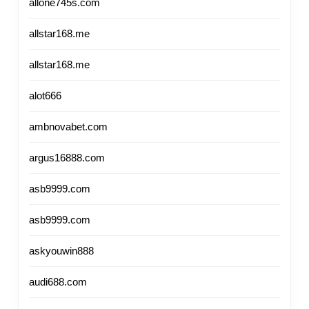
allone745s.com
allstar168.me
allstar168.me
alot666
ambnovabet.com
argus16888.com
asb9999.com
asb9999.com
askyouwin888
audi688.com