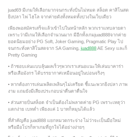
juad69 มีเกมให้เลือกมากจนกระทั่งปั่นไม่หมด สล็อต คาสิโนสด
ยิงปลา ไพ่ ไฮโล จากค่ายดังทั้งหมดทั้งปวงในเว็บเดียว
เพียงพอสมัครเสร็จแล้วเข้าไปในหน้าหลัก พวกเราแทบลายตา
เพราะว่ามีเกมให้เลือกจำนวนมาก มีอีกทั้งเกมjuad888จากค่าย
ยอดนิยมอย่าง PG Soft, Joker Gaming, Pragmatic Play ไป
จนกระทั่งคาสิโนสดจาก SA Gaming,
juad888
AE Sexy และก็
Pretty Gaming
• ถ้าชอบเล่นแบบลุ้นผลเร็วๆพวกเราเสนอแนะให้เล่นบาคาร่า
หรือเสือมังกร ได้บรรยากาศเหมือนอยู่ในบ่อนจริงๆ
• หากต้องการเล่นเพลิดเพลินๆไม่เครียด ชี้แนะพวกยิงปลา ภาพ
งาม แถมยังมีเสียงประกอบน่าตื่นตาตื่นใจ
• ส่วนสายปั่นสล็อต จำเป็นต้องไม่พลาดค่าย PG เพราะเหตุว่า
แตกง่าย เบทต่ำ เพียงแค่ 1 บาทก็หมุนได้แล้ว
ที่สำคัญคือ juad888 แยกหมวดกระจ่าง ไม่ว่าจะเป็นมือใหม่
หรือมือโปรก็หาเกมที่ถูกใจได้อย่างง่ายๆ