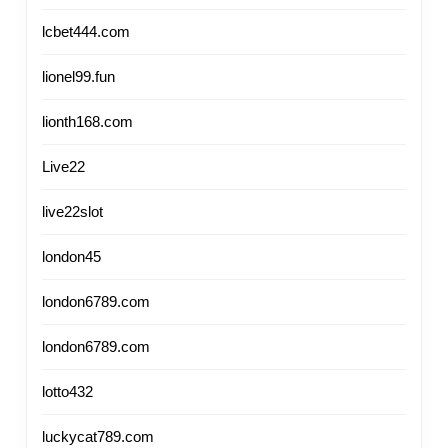
lcbet444.com
lionel99.fun
lionth168.com
Live22
live22slot
london45
london6789.com
london6789.com
lotto432
luckycat789.com