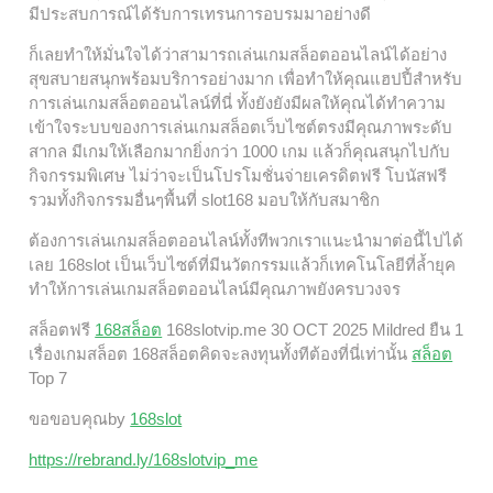
มีประสบการณ์ได้รับการเทรนการอบรมมาอย่างดี
ก็เลยทำให้มั่นใจได้ว่าสามารถเล่นเกมสล็อตออนไลน์ได้อย่าง
สุขสบายสนุกพร้อมบริการอย่างมาก เพื่อทำให้คุณแฮปปี้สำหรับ
การเล่นเกมสล็อตออนไลน์ที่นี่ ทั้งยังยังมีผลให้คุณได้ทำความ
เข้าใจระบบของการเล่นเกมสล็อตเว็บไซต์ตรงมีคุณภาพระดับ
สากล มีเกมให้เลือกมากยิ่งกว่า 1000 เกม แล้วก็คุณสนุกไปกับ
กิจกรรมพิเศษ ไม่ว่าจะเป็นโปรโมชั่นจ่ายเครดิตฟรี โบนัสฟรี
รวมทั้งกิจกรรมอื่นๆพื้นที่ slot168 มอบให้กับสมาชิก
ต้องการเล่นเกมสล็อตออนไลน์ทั้งทีพวกเราแนะนำมาต่อนี้ไปได้
เลย 168slot เป็นเว็บไซต์ที่มีนวัตกรรมแล้วก็เทคโนโลยีที่ล้ำยุค
ทำให้การเล่นเกมสล็อตออนไลน์มีคุณภาพยังครบวงจร
สล็อตฟรี
168สล็อต
168slotvip.me 30 OCT 2025 Mildred ยืน 1
เรื่องเกมสล็อต 168สล็อตคิดจะลงทุนทั้งทีต้องที่นี่เท่านั้น
สล็อต
Top 7
ขอขอบคุณby
168slot
https://rebrand.ly/168slotvip_me