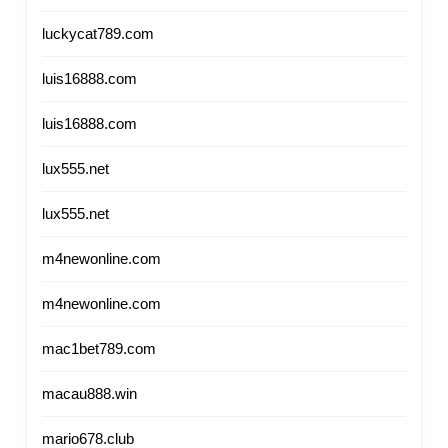
luckycat789.com
luis16888.com
luis16888.com
lux555.net
lux555.net
m4newonline.com
m4newonline.com
mac1bet789.com
macau888.win
mario678.club