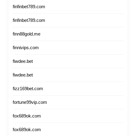
finfinbet789.com
finfinbet789.com
finn88gold.me
finnivips.com
fiwdee.bet
fiwdee.bet
fizz169bet.com
fortune99vip.com
fox689ok.com
fox689ok.com