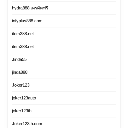
hydra888 เครดิตฟรี
infyplus888.com
item388.net
item388.net
Jinda55
jinda888
Joker123
joker123auto
joker123th
Joker123th.com