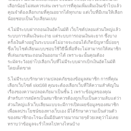
เลือกน้อยไม่สมควรเล่น เพราะการที่คุณเพิ่มเติมเงินเข้าไปแล้ว
คุณจำต้องเลือกเกมที่คุณอยากได้ทุกเกม แต่เว็บที่มีเกมให้เลือก
น้อยชอบเป็นเว็บเลียนแบบ
4.ไม่มีระบบฝากถอนเงินอัตโนมัติ เว็บไซต์ปลอมส่วนใหญ่แล้ว
ระบบการเติมเงินจะง่าย แต่ระบบการถอนเงินจะยาก ซึ่งบาง
ครั้งเงินค้างอยู่ในระบบแต่ไม่อาจจะถอนได้เกิดปัญหานี้บ่อยๆ
ซึ่งเว็บไซต์เลียนแบบชอบใช้วิธีนี้เพื่อที่จะไม่สามารถให้สมาชิก
ที่เล่นเกมชนะถอนเงินออกมาได้ เพราะฉะนั้นคุณต้อง
ระมัดระวังอย่าไปเลือกเว็บที่ไม่มีระบบฝากเบิกเงินอัตโนมัติ
โดยเด็ดขาด
5.ไม่มีระบบรักษาความปลอดภัยของข้อมูลสมาชิก การที่คุณ
เลือกเว็บไซต์ slot168 คุณจะต้องเลือกเว็บที่ให้ความสำคัญใน
เรื่องของความปลอดภัยมาเป็นชั้น 1 เพราะข้อมูลของคุณ
สำหรับการสมัครเป็นสมาชิกควรต้องถูกเก็บเป็นความลับแต่ว่า
ส่วนใหญ่แล้วเว็บเลียนแบบจะมีการเปิดเผยข้อมูลของสมาชิก
เพื่อผลประโยชน์ของทางเว็บเอง มิได้รักษาความเป็นส่วนตัว
ของสมาชิกอะไรฉะนั้นมีอันตรายมากมายๆด้วยเหตุว่าไม่เคย
ทราบว่าข้อมูลจะรั่วไหลไปทางไหนบ้าง