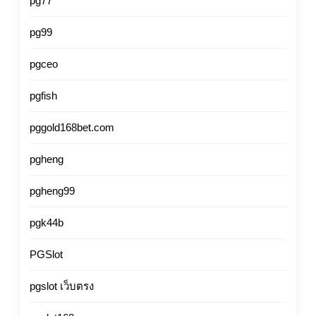
pg77
pg99
pgceo
pgfish
pggold168bet.com
pgheng
pgheng99
pgk44b
PGSlot
pgslot เว็บตรง