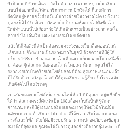
6.เป็นเว็บที่ชำระเงินรางวัลไม่ทันเวลา เพราะเหตุว่าเว็บเลียน
แบบไม่อยากที่จะให้สมาชิกสามารถเบิกเงินได้ ก็เลยมีการ
ผิดนัดอยู่หลายครั้งสำหรับเพื่อการจ่ายเงินรางวัลไม่ตรง ซึ่งบาง
บุคคลก็มิได้รับเงินรางวัลเลยเว็บปิดรวมทั้งแปรไปตั้งชื่อเว็บ
ใหม่ทำแบบนี้ไปเรื่อยๆก่อให้เกิดอันตรายเป็นอย่างมาก คุณไม่
ควรเข้าไปเล่นเว็บ 168slot ปลอมโดยเด็ดขาด
แล้วก็นี่ก็คือสิ่งที่จำเป็นต้องระมัดระวังของเว็บสล็อตออนไลน์
เลียนแบบ ซึ่งระบาดเป็นอย่างมากในยุคนี้ ด้วยความที่มีผู้ให้
บริการ 168slot จำนวนมาก เว็บเลียนแบบก็เลยฉวยโอกาสนี้เข้า
มาฉ้อฉลผู้เล่นเกมสล็อตออนไลน์ โดยเหตุนั้นหากคุณไม่ได้
อยากเจอเว็บโหดร้ายเว็บไซต์ปลอมที่ด้อยคุณภาพเล่นเกมแล้ว
มิได้รับเงินรางวัลถูกโกงทำให้คุณเสียความรู้สึกเศร้าใจรวมทั้ง
เสียตังค์ไปโดยใช่เหตุ
เราเสนอแนะเว็บไซต์สล็อตออนไลน์ชั้น 1 ที่มีคุณภาพสูงเชื่อถือ
ได้ว่าเล่นเกมตรงนี้ดีแน่ๆเป็น 168สล็อต เว็บนี้เป็นที่รู้จักมา
ยาวนาน และก็มีผู้เล่นเกมสล็อตเยอะมากๆมีทั้งยังมือใหม่มือ
สมัครเล่นรวมทั้งเซียน slot online ที่ให้ความเชื่อใจมาเล่นเกม
ตรงนี้และก็ที่สำคัญก็คือมีระบบรักษาความปลอดภัยของข้อมูล
สมาชิกที่สุดยอด คุณจะได้รับการดูแลอย่างดีจากกลุ่ม admin ที่