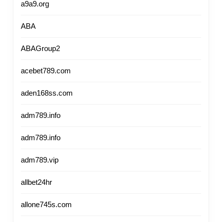
a9a9.org
ABA
ABAGroup2
acebet789.com
aden168ss.com
adm789.info
adm789.info
adm789.vip
allbet24hr
allone745s.com