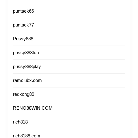
puntaek66
puntaek77
Pussy888
pussy888fun
pussy888play
ramclubx.com
redkong89
RENO88WIN.COM
rich818
rich8188.com