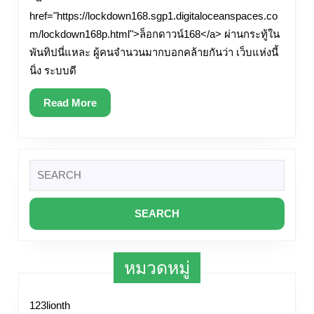
สล็อต
href="https://lockdown168.sgp1.digitaloceanspaces.co
m/lockdown168p.html">ล็อกดาวน์168</a> ผ่านกระทู้ใน
ฟรี
พันทิปนี่แหละ ผู้คนจำนวนมากบอกคล้ายกันว่า เว็บแห่งนี้
มี
นิ่ง ระบบดี
เครดิต
Read
Read More
ให้
More
ลอง
ก่อน
Search
for:
ไม่
ต้อง
เสีย
หมวดหมู่
เงิน
3
123lionth