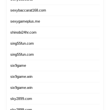
sexybaccarat168.com
sexygameplus.me
shinobi24hr.com
sing55fun.com
sing55fun.com
six9game
six9game.win
six9game.win
sky2899.com
sky2899.com