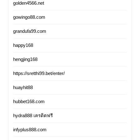
golden4566.net
gowingo88.com
grandufa99.com
happy168
hengjing168
https://sretthi99.bet/enter/
huayhit88
hubbet168.com
hydra888 เครดิตฟรี
infyplus888.com