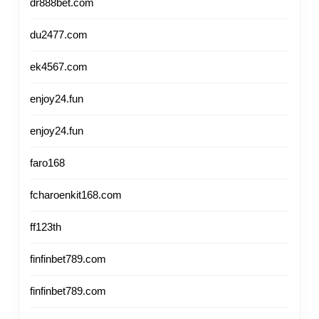
dr888bet.com
du2477.com
ek4567.com
enjoy24.fun
enjoy24.fun
faro168
fcharoenkit168.com
ff123th
finfinbet789.com
finfinbet789.com