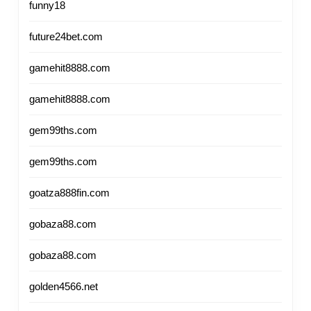
funny18
future24bet.com
gamehit8888.com
gamehit8888.com
gem99ths.com
gem99ths.com
goatza888fin.com
gobaza88.com
gobaza88.com
golden4566.net