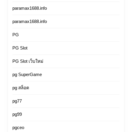
paramax1688.info
paramax1688.info
PG
PG Slot
PG Slot เว็บใหม่
pg SuperGame
pg สล็อต
pg77
pg99
pgceo