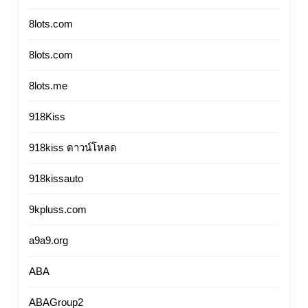
8lots.com
8lots.com
8lots.me
918Kiss
918kiss ดาวน์โหลด
918kissauto
9kpluss.com
a9a9.org
ABA
ABAGroup2