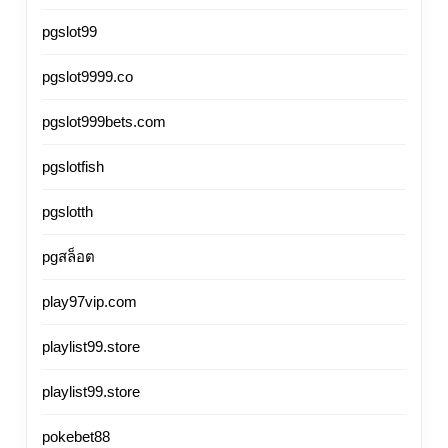
pgslot99
pgslot9999.co
pgslot999bets.com
pgslotfish
pgslotth
pgสล็อต
play97vip.com
playlist99.store
playlist99.store
pokebet88