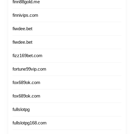
finn88gold.me
finnivips.com
fiwdee.bet
fiwdee.bet
fizz169bet.com
fortune99vip.com
fox689ok.com
fox689ok.com
fullslotpg
fullslotpg168.com