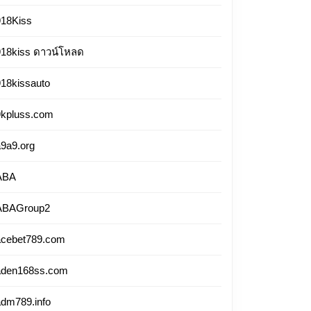
918Kiss
ย
918kiss ดาวน์โหลด
918kissauto
9kpluss.com
a9a9.org
ABA
ABAGroup2
acebet789.com
aden168ss.com
adm789.info