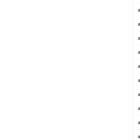
ภายใน
1
นาที{สา
ฟรี
a
ห้าม
พลาด
โปร
สุด
คุ้ม}
a
{ไม่
ต้อง
ฝาก
ก่อน