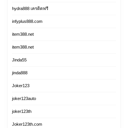
hydra888 เครดิตฟรี
infyplus888.com
item388.net
item388.net
Jinda55
jinda888
Joker123
joker123auto
joker123th
Joker123th.com