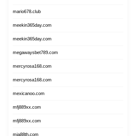
mario678.club
meekin365day.com
meekin365day.com
megawaysbet789.com
mercyrosa168.com
mercyrosa168.com
mexicanoo.com
mfj889xx.com
mfj889xx.com
mia88th.com