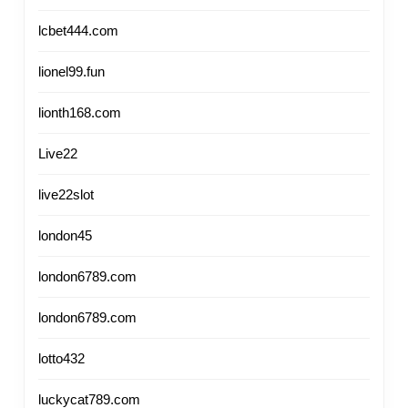
lcbet444.com
lionel99.fun
lionth168.com
Live22
live22slot
london45
london6789.com
london6789.com
lotto432
luckycat789.com