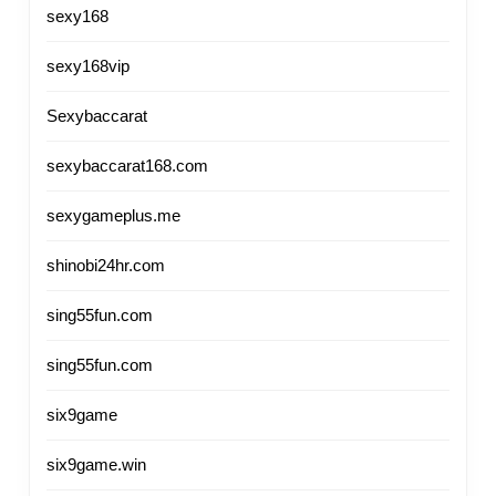
sexy168
sexy168vip
Sexybaccarat
sexybaccarat168.com
sexygameplus.me
shinobi24hr.com
sing55fun.com
sing55fun.com
six9game
six9game.win