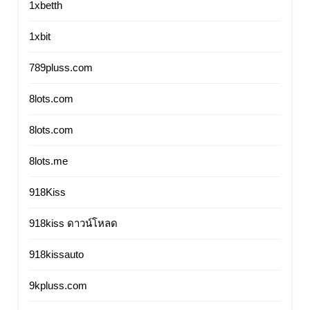
1xbetth
ตัว
1xbit
จริง
ห้าม
789pluss.com
พลาด
8lots.com
Top
8lots.com
63
8lots.me
by
Ezekiel
918Kiss
Panama888
918kiss ดาวน์โหลด
25
918kissauto
NOV
9kpluss.com
25