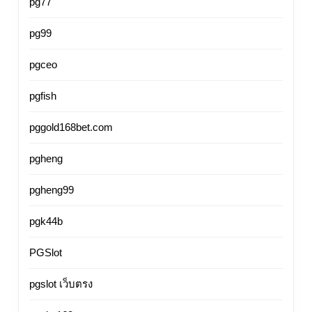
pg77
pg99
pgceo
pgfish
pggold168bet.com
pgheng
pgheng99
pgk44b
PGSlot
pgslot เว็บตรง