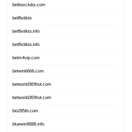
betboxclubs.com
betflixtikto
betflixtikto.info
betflixtikto.info
betm4vip.com
betwin6666.com
betworld369hot.com
betworld369hot.com
bio285th.com
bluewin8888.info