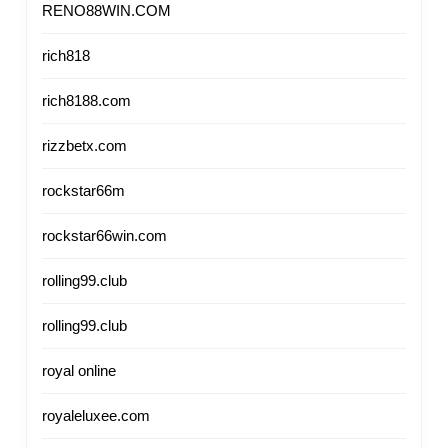
RENO88WIN.COM
rich818
rich8188.com
rizzbetx.com
rockstar66m
rockstar66win.com
rolling99.club
rolling99.club
royal online
royaleluxee.com