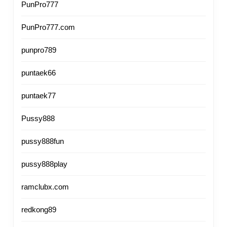
PunPro777
PunPro777.com
punpro789
puntaek66
puntaek77
Pussy888
pussy888fun
pussy888play
ramclubx.com
redkong89