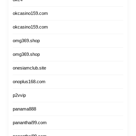
okcasino159.com
okcasino159.com
omg369.shop
omg369.shop
onesiamclub.site
onoplus168.com
p2vvip
panama888
pananthai99.com