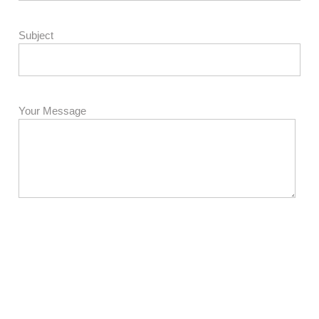
Subject
Your Message