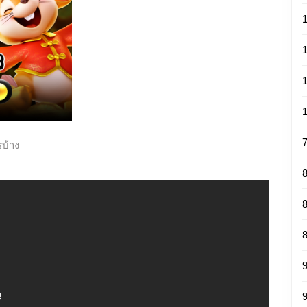
1
บ้าง