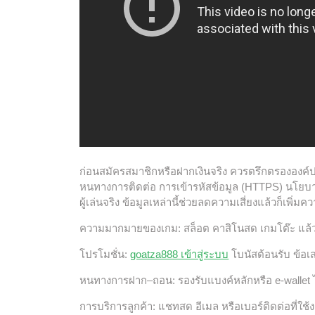
ก่อนสมัครสมาชิกหรือฝากเงินจริง ควรตรึกตรององค์
หนทางการติดต่อ การเข้ารหัสข้อมูล (HTTPS) นโยบาย
ผู้เล่นจริง ข้อมูลเหล่านี้ช่วยลดความเสี่ยงแล้วก็เพิ่ม
ความมากมายของเกม: สล็อต คาสิโนสด เกมโต๊ะ แล
โปรโมชั่น:
goatza888 เข้าสู่ระบบ
โบนัสต้อนรับ ข้อเส
หนทางการฝาก–ถอน: รองรับแบงค์หลักหรือ e-wallet
การบริการลูกค้า: แชทสด อีเมล หรือเบอร์ติดต่อที่ใช้