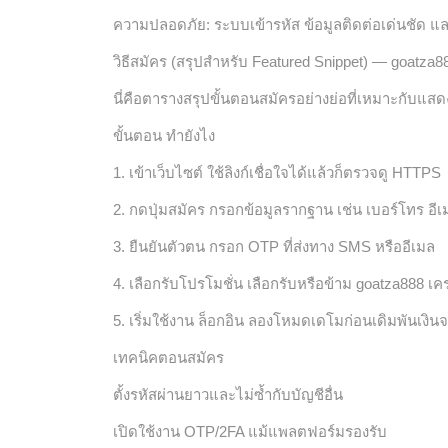
ความปลอดภัย: ระบบเข้ารหัส ข้อมูลติดต่อเด่นชัด แ
วิธีสมัคร (สรุปสำหรับ Featured Snippet) — goatza8
นี่คือตารางสรุปขั้นตอนสมัครอย่างย่อที่เหมาะกับแ
ขั้นตอน ทำยังไง
1. เข้าเว็บไซต์ ใช้ลิงก์เชื่อใจได้แล้วก็ตรวจดู HTTPS
2. กดปุ่มสมัคร กรอกข้อมูลรากฐาน เช่น เบอร์โทร อีเมล
3. ยืนยันตัวตน กรอก OTP ที่ส่งทาง SMS หรืออีเมล
4. เลือกรับโปรโมชั่น เลือกรับหรือข้าม goatza888 เค
5. เริ่มใช้งาน ล็อกอิน ลองโหมดเดโมก่อนเดิมพันเงินจ
เทคนิคตอนสมัคร
ตั้งรหัสผ่านยาวและไม่ซ้ำกับบัญชีอื่น
เปิดใช้งาน OTP/2FA แม้แพลตฟอร์มรองรับ