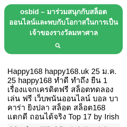
Skip
osbid – มาร่วมสนุกกับสล็อต
to
content
ออนไลน์และพบกับโอกาสในการเป็น
Skip
เจ้าของรางวัลมหาศาล
to
content
Happy168 happy168.uk 25 ม.ค.
25 happy168 ทำดี ทำถึง ยืน 1
เรื่องแจกเครดิตฟรี สล็อตทดลอง
เล่น ฟรี เว็บพนันออนไลน์ บอล บา
คาร่า ยิงปลา สล็อต สล็อต168
แตกดี ถอนได้จริง Top 17 by Irish