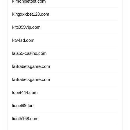
kimchibetbet.com
kingxxxbet123.com
kitti999vip.com
ktv4sd.com
lala55-casino.com
lalikabetsgame.com
lalikabetsgame.com
lcbet444.com
lionel99.fun
lionth168.com