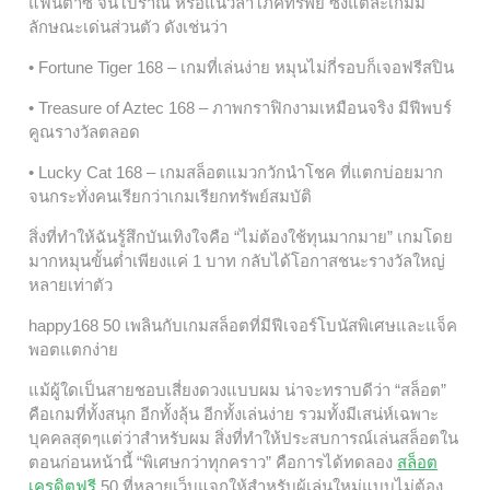
แฟนตาซี จีนโบราณ หรือแนวล่าโภคทรัพย์ ซึ่งแต่ละเกมมี
ลักษณะเด่นส่วนตัว ดังเช่นว่า
• Fortune Tiger 168 – เกมที่เล่นง่าย หมุนไม่กี่รอบก็เจอฟรีสปิน
• Treasure of Aztec 168 – ภาพกราฟิกงามเหมือนจริง มีฟีพบร์
คูณรางวัลตลอด
• Lucky Cat 168 – เกมสล็อตแมวกวักนำโชค ที่แตกบ่อยมาก
จนกระทั่งคนเรียกว่าเกมเรียกทรัพย์สมบัติ
สิ่งที่ทำให้ฉันรู้สึกบันเทิงใจคือ “ไม่ต้องใช้ทุนมากมาย” เกมโดย
มากหมุนขั้นต่ำเพียงแค่ 1 บาท กลับได้โอกาสชนะรางวัลใหญ่
หลายเท่าตัว
happy168 50 เพลินกับเกมสล็อตที่มีฟีเจอร์โบนัสพิเศษและแจ็ค
พอตแตกง่าย
แม้ผู้ใดเป็นสายชอบเสี่ยงดวงแบบผม น่าจะทราบดีว่า “สล็อต”
คือเกมที่ทั้งสนุก อีกทั้งลุ้น อีกทั้งเล่นง่าย รวมทั้งมีเสน่ห์เฉพาะ
บุคคลสุดๆแต่ว่าสำหรับผม สิ่งที่ทำให้ประสบการณ์เล่นสล็อตใน
ตอนก่อนหน้านี้ “พิเศษกว่าทุกคราว” คือการได้ทดลอง
สล็อต
เครดิตฟรี
50 ที่หลายเว็บแจกให้สำหรับผู้เล่นใหม่แบบไม่ต้อง