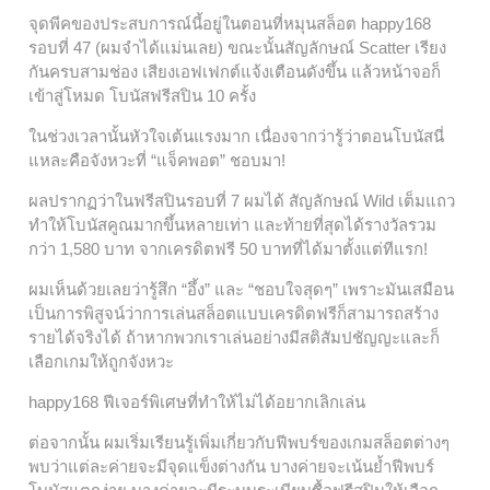
จุดพีคของประสบการณ์นี้อยู่ในตอนที่หมุนสล็อต happy168
รอบที่ 47 (ผมจำได้แม่นเลย) ขณะนั้นสัญลักษณ์ Scatter เรียง
กันครบสามช่อง เสียงเอฟเฟกต์แจ้งเตือนดังขึ้น แล้วหน้าจอก็
เข้าสู่โหมด โบนัสฟรีสปิน 10 ครั้ง
ในช่วงเวลานั้นหัวใจเต้นแรงมาก เนื่องจากว่ารู้ว่าตอนโบนัสนี่
แหละคือจังหวะที่ “แจ็คพอต” ชอบมา!
ผลปรากฏว่าในฟรีสปินรอบที่ 7 ผมได้ สัญลักษณ์ Wild เต็มแถว
ทำให้โบนัสคูณมากขึ้นหลายเท่า และท้ายที่สุดได้รางวัลรวม
กว่า 1,580 บาท จากเครดิตฟรี 50 บาทที่ได้มาตั้งแต่ทีแรก!
ผมเห็นด้วยเลยว่ารู้สึก “อึ้ง” และ “ชอบใจสุดๆ” เพราะมันเสมือน
เป็นการพิสูจน์ว่าการเล่นสล็อตแบบเครดิตฟรีก็สามารถสร้าง
รายได้จริงได้ ถ้าหากพวกเราเล่นอย่างมีสติสัมปชัญญะและก็
เลือกเกมให้ถูกจังหวะ
happy168 ฟีเจอร์พิเศษที่ทำให้ไม่ได้อยากเลิกเล่น
ต่อจากนั้น ผมเริ่มเรียนรู้เพิ่มเกี่ยวกับฟีพบร์ของเกมสล็อตต่างๆ
พบว่าแต่ละค่ายจะมีจุดแข็งต่างกัน บางค่ายจะเน้นย้ำฟีพบร์