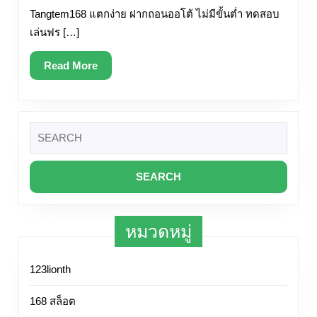
ฟีเจอร์
Tangtem16
Slotxo
Tangtem168 แตกง่าย ฝากถอนออโต้ ไม่มีขั้นต่ำ ทดสอบ
จัด
17
,
เล่นฟร […]
เต็ม
มีนาคม
Joker
รอง
Read
Read More
2026
สล็อต
More
รับ
สล็อต168
เครดิต
แอน
เหมาะ
ฟรี
ดร
Search
กับ
สร้าง
for:
อยด์
การ
ราย
และ
เดิม
ได้
IOS
พัน
ง่ายๆ
faro168
ใน
ลุย
หมวดหมู่
อยู่
ยุค
เลย
ไหน
นี้
Top
123lionth
ก็
โปร
16
ทำ
168 สล็อต
เด็ด
by