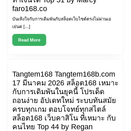
ปั่น
Pgslot
faro168.co
นาน
30
บันเทิงใจกับการเดิมพันกับสล็อตเว็บไซต์ตรงไม่ผ่านเอ
สมัคร
พฤศจิกายน
เย่นต […]
เลย
68
เครดิต
Read
Read More
faro168
More
ฟรี
เว็บ
188
ตรง
ระบบ
ครบ
Tangtem168 Tangtem168b.com
ทัน
วงจร
17 มีนาคม 2026 สล็อต168 เหมาะ
สมัย
ทุก
กับการเดิมพันในยุคนี้ โปรเด็ด
ระดับ
ยอด
ถอนง่าย อัปเดทใหม่ ระบบทันสมัย
หัว
ฝาก
ครบทุกเกม ตอบโจทย์ทุกสไตล์
แถว
รับ
สล็อต168 เว็บคาสิโน ที่เหมาะ กับ
Pgslot
10%
Tangtem16
คนไทย Top 44 by Regan
,