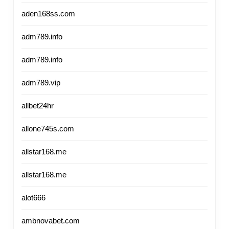
aden168ss.com
adm789.info
adm789.info
adm789.vip
allbet24hr
allone745s.com
allstar168.me
allstar168.me
alot666
ambnovabet.com