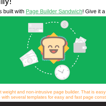
ly!
 built with
Page Builder Sandwich
! Give it a
t weight and non-intrusive page builder. That is easy
 with several templates for easy and fast page constr