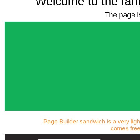
Welcome to the fami
The page is
Page Builder sandwich is a very ligh
comes free