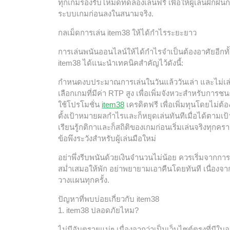
ทุกเกมรองรับโหมดทดลองเล่นฟรี เพื่อให้ผู้เล่นฝึกฝน
ระบบเกมก่อนลงในสนามจริง.
กลเม็ดการเล่น item38 ให้ได้กำไรระยะยาว
การเล่นพนันออนไลน์ให้ได้กำไรจำเป็นต้องอาศัยอีกทั้ง
item38 ได้แนะนำเทคนิคสำคัญไว้ดังนี้:
กำหนดงบประมาณการเล่นในวันแล้ววันเล่า และไม่เล่
เลือกเกมที่มีค่า RTP สูง เพื่อเพิ่มจังหวะสำหรับการชน
ใช้โปรโมชั่น
item38
เครดิตฟรี เพื่อเพิ่มทุนโดยไม่ต้
ตั้งเป้าหมายผลกำไรและก็หยุดเล่นทันทีเมื่อได้ตามเป้
เรียนรู้กติกาและก็สถิติของเกมก่อนเริ่มเล่นจริงทุกคร
ข้อพึงระวังสำหรับผู้เล่นมือใหม่
อย่าพึ่งรีบพนันด้วยเงินจำนวนไม่น้อย ควรเริ่มจากกา
สม่ำเสมอให้พัก อย่าพยายามเอาคืนโดยทันที เนื่องจ
วางแผนทุกครั้ง.
ปัญหาที่พบบ่อยเกี่ยวกับ item38
1. item38 ปลอดภัยไหม?
ไม่มีอันตรายแน่ๆ เนื่องจากว่าเป็นเว็บไซต์ตรงที่มีใบ