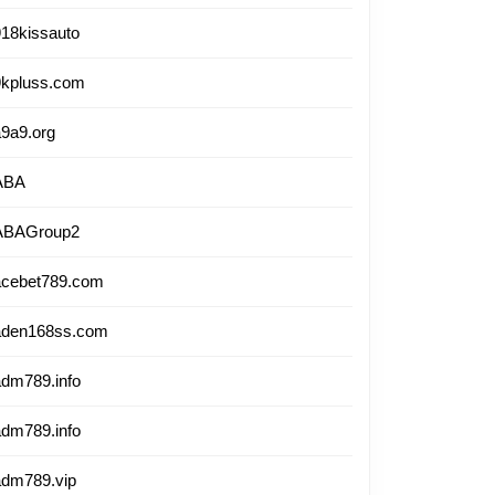
918kissauto
9kpluss.com
a9a9.org
ABA
ABAGroup2
acebet789.com
aden168ss.com
adm789.info
adm789.info
adm789.vip