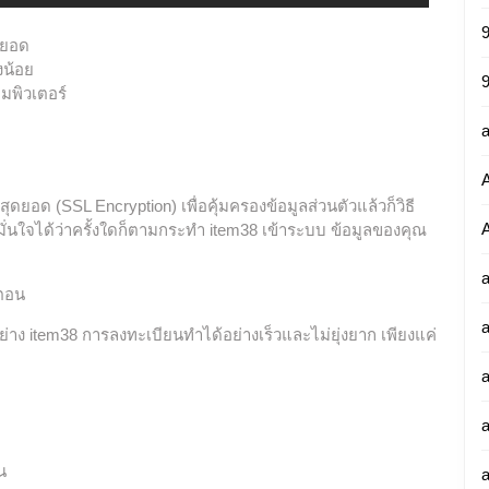
ุกยอด
งน้อย
อมพิวเตอร์
ยอด (SSL Encryption) เพื่อคุ้มครองข้อมูลส่วนตัวแล้วก็วิธี
ั่นใจได้ว่าครั้งใดก็ตามกระทำ item38 เข้าระบบ ข้อมูลของคุณ
นตอน
่าง item38 การลงทะเบียนทำได้อย่างเร็วและไม่ยุ่งยาก เพียงแค่
น