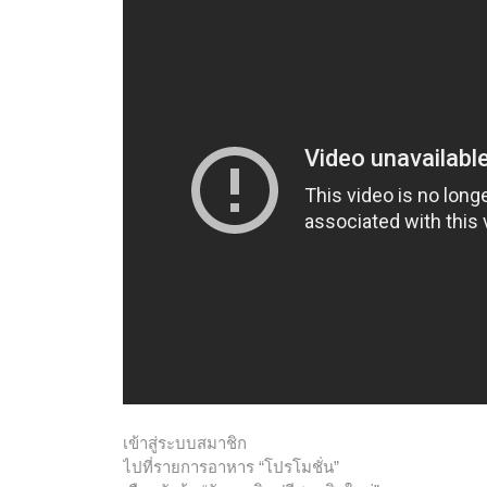
เข้าสู่ระบบสมาชิก
ไปที่รายการอาหาร “โปรโมชั่น”