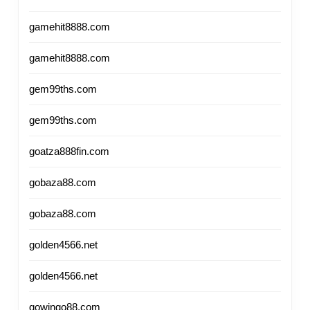
gamehit8888.com
gamehit8888.com
gem99ths.com
gem99ths.com
goatza888fin.com
gobaza88.com
gobaza88.com
golden4566.net
golden4566.net
gowingo88.com