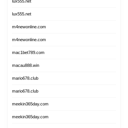
lux555.net
lux555.net
m4newonline.com
m4newonline.com
mac1bet789.com
macau888.win
mario678.club
mario678.club
meekin365day.com
meekin365day.com