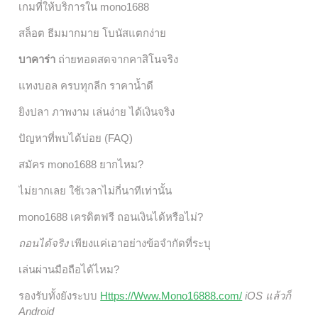
เกมที่ให้บริการใน mono1688
สล็อต ธีมมากมาย โบนัสแตกง่าย
บาคาร่า
ถ่ายทอดสดจากคาสิโนจริง
แทงบอล ครบทุกลีก ราคาน้ำดี
ยิงปลา ภาพงาม เล่นง่าย ได้เงินจริง
ปัญหาที่พบได้บ่อย (FAQ)
สมัคร mono1688 ยากไหม?
ไม่ยากเลย ใช้เวลาไม่กี่นาทีเท่านั้น
mono1688 เครดิตฟรี ถอนเงินได้หรือไม่?
ถอนได้จริง
เพียงแค่เอาอย่างข้อจำกัดที่ระบุ
เล่นผ่านมือถือได้ไหม?
รองรับทั้งยังระบบ
Https://Www.Mono16888.com/
iOS แล้วก็
Android