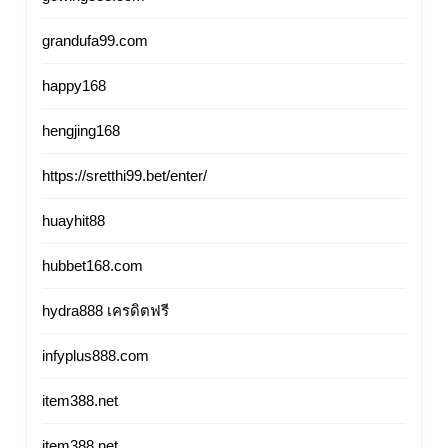
grandufa99.com
happy168
hengjing168
https://sretthi99.bet/enter/
huayhit88
hubbet168.com
hydra888 เครดิตฟรี
infyplus888.com
item388.net
item388.net