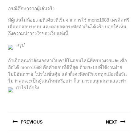
กรณีศึกษาจากผู้เล่นจริง
มีผู้เล่นไม่น้อยเลยทีเดียวที่เริ่มจากการใช้ mono1688 เครดิตฟรี
เพื่อทดสอบระบบ และต่อยอดกระทั่งทำเงินได้จริง บอกให้เห็น
ถึงความน่าวางใจของเว็บแห่งนี้
สรุป
ถ้าเกิดคุณกำลังมองหาเว็บคาสิโนออนไลน์ที่ครบวงจรและเชื่อ
ถือได้ mono1688 คือคำตอบที่ดีที่สุด ด้วยระบบที่ใช้งานง่าย
ไม่มีอันตราย โปรโมชั่นคุ้ม แล้วก็เครดิตฟรีแจกทุกเมื่อเชื่อวัน
ไม่ว่าคุณจะเป็นผู้เล่นใหม่หรือเก่า ก็สามารถสนุกสนานและทำ
กำไรได้จริง
แนะแนว
เรื่อง
PREVIOUS
NEXT
Previous
Next