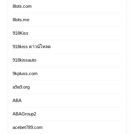
ชื่อ
8lots.com
ดัง
8lots.me
Top
20
918Kiss
by
918kiss ดาวน์โหลด
Jason
918kissauto
9kpluss.com
a9a9.org
ABA
ABAGroup2
acebet789.com