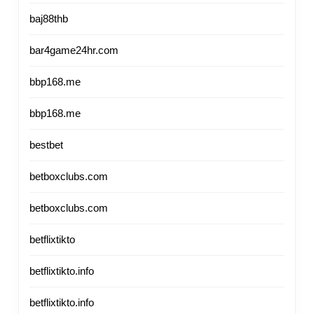
baj88thb
bar4game24hr.com
bbp168.me
bbp168.me
bestbet
betboxclubs.com
betboxclubs.com
betflixtikto
betflixtikto.info
betflixtikto.info