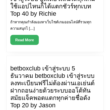
งาน
ใช้แอปไหนก็ได้แตกชัวร์ทุกเบท
ทันที
power99
Top 40 by Richie
ทำ
12
ถ้าหากคุณกำลังมองหาเว็บไซต์เกมออนไลน์ที่รวมทุก
รายการ
December
ความสนุกไ […]
สะดวก
power99
สุดๆ
Read
Read More
เข้า
More
ถอน
สู่
เงิน
ระบบ
ครบ
ยู
betboxclub เข้าสู่ระบบ 5
ไว
ส
ธันวาคม betboxclub เข้าสู่ระบบ
Top
เดียว
ลงทะเบียนฟรีไม่ต้องผ่านเอเย่นต์
69
เล่น
ฝากถอนง่ายด้วยระบบออโต้ทัน
by
ได้
สมัยแจ็คพอตแตกทุกค่ายชื่อดัง
Pansy
ทุก
betboxclub
Top 20 by Jason
เกม