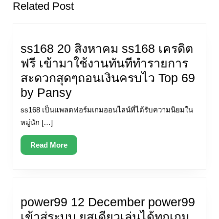
Related Post
post:
post:
ss168 20 สิงหาคม ss168 เครดิต
ฟรี เข้ามาใช้งานทันทีทำรายการ
สะดวกสุดๆถอนเงินครบไว Top 69
ss168
by Pansy
20
ss168 เป็นแพลตฟอร์มเกมออนไลน์ที่ได้รับความนิยมใน
สิงหาคม
หมู่นัก […]
ss168
Read
Read More
เครดิต
More
ฟรี
เข้า
มา
power99 12 December power99
ใช้
เข้าสู่ระบบ ยูสเดียวเล่นได้ทุกเกม