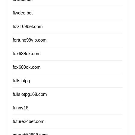
fiwdee.bet
fizz169bet.com
fortune99vip.com
fox689ok.com
fox689ok.com
fullslotpg
fullslotpg168.com
funny18
future24bet.com
gamehit8888.com