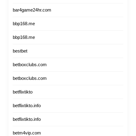
bar4game24hr.com
bbp168.me
bbp168.me
bestbet
betboxclubs.com
betboxclubs.com
betflixtikto
betflixtikto.info
betflixtikto.info
betm4vip.com