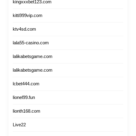
kingxxxbet123.com
kitti999vip.com
ktv4sd.com
lala55-casino.com
lalikabetsgame.com
lalikabetsgame.com
lcbet444.com
lionel99.fun
lionth168.com
Live22