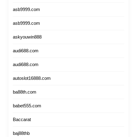
asb9999.com
asb9999.com
askyouwin888
audi688.com
audi688.com
autoslot16888.com
ba88th.com
babet555.com
Baccarat
baj88thb