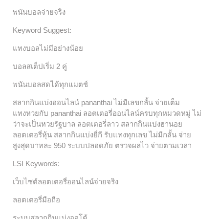
พนันบอลจ่ายจริง
Keyword Suggest:
แทงบอลไม่มีอย่างน้อย
บอลสเต็ปเริ่ม 2 คู่
พนันบอลสดได้ทุกแมตช์
สลากกินแบ่งออนไลน์ pananthai ไม่มีเลขกลั้น จ่ายเต็ม
แทงหวยกับ pananthai ลอตเตอรี่ออนไลน์ครบทุกหมวดหมู่ ไม่
ว่าจะเป็นหวยรัฐบาล ลอตเตอรี่ลาว สลากกินแบ่งฮานอย
ลอตเตอรี่หุ้น สลากกินแบ่งยี่กี รับแทงทุกเลข ไม่มีกลั้น จ่าย
สูงสุดบาทละ 950 ระบบปลอดภัย ตรวจผลไว จ่ายตามเวลา
LSI Keywords:
เว็บไซต์ลอตเตอรี่ออนไลน์จ่ายจริง
ลอตเตอรี่มือถือ
ระบบสลากกินแบ่งออโต้