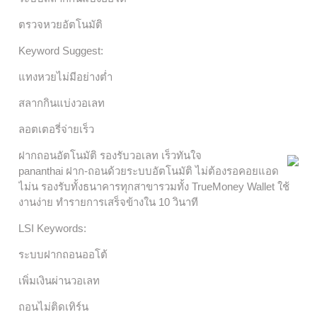
ตรวจหวยอัตโนมัติ
Keyword Suggest:
แทงหวยไม่มีอย่างต่ำ
สลากกินแบ่งวอเลท
ลอตเตอรี่จ่ายเร็ว
ฝากถอนอัตโนมัติ รองรับวอเลท เร็วทันใจ
pananthai ฝาก-ถอนด้วยระบบอัตโนมัติ ไม่ต้องรอคอยแอด
ไม่น รองรับทั้งธนาคารทุกสาขารวมทั้ง TrueMoney Wallet ใช้
งานง่าย ทำรายการเสร็จข้างใน 10 วินาที
LSI Keywords:
ระบบฝากถอนออโต้
เพิ่มเงินผ่านวอเลท
ถอนไม่ติดเทิร์น