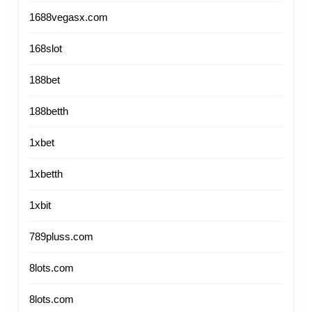
Iola
1688vegasx.com
168slot
188bet
188betth
1xbet
1xbetth
1xbit
789pluss.com
8lots.com
8lots.com