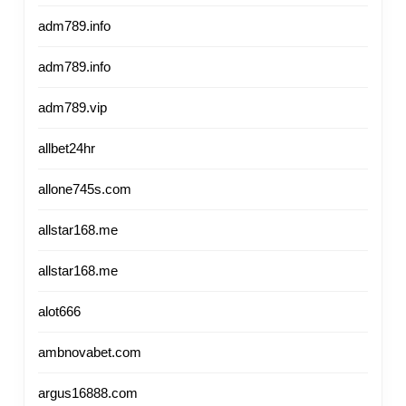
adm789.info
adm789.info
adm789.vip
allbet24hr
allone745s.com
allstar168.me
allstar168.me
alot666
ambnovabet.com
argus16888.com