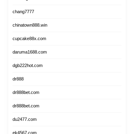
chang7777
chinatown888.win
cupcake88x.com
daruma1688.com
dgb222hot.com
dr888
dr888bet.com
dr888bet.com
du2477.com
ek4567.com