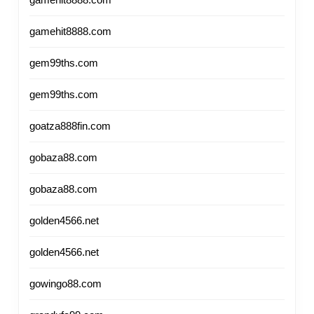
gamehit8888.com
gem99ths.com
gem99ths.com
goatza888fin.com
gobaza88.com
gobaza88.com
golden4566.net
golden4566.net
gowingo88.com