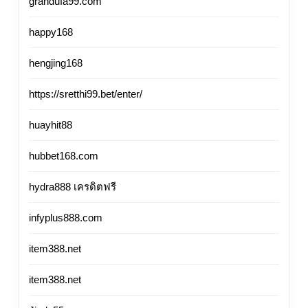
grandufa99.com
happy168
hengjing168
https://sretthi99.bet/enter/
huayhit88
hubbet168.com
hydra888 เครดิตฟรี
infyplus888.com
item388.net
item388.net