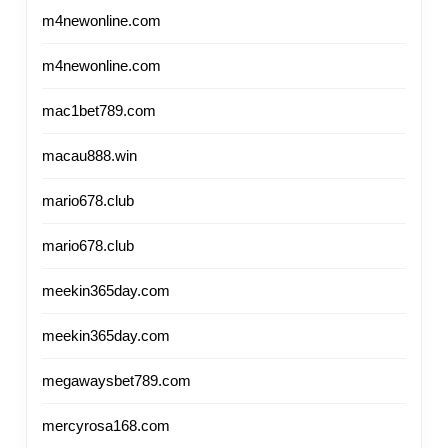
m4newonline.com
m4newonline.com
mac1bet789.com
macau888.win
mario678.club
mario678.club
meekin365day.com
meekin365day.com
megawaysbet789.com
mercyrosa168.com