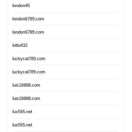
london45
london6789.com
london6789.com
lotto432
luckycat789.com
luckycat789.com
luis16888.com
luis16888.com
lux555.net
lux555.net