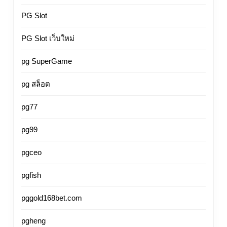
PG Slot
PG Slot เว็บใหม่
pg SuperGame
pg สล็อต
pg77
pg99
pgceo
pgfish
pggold168bet.com
pgheng