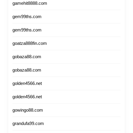
gamehit8888.com
gem99ths.com
gem99ths.com
goatza888fin.com
gobaza88.com
gobaza88.com
golden4566.net
golden4566.net
gowingo88.com
grandufa99.com