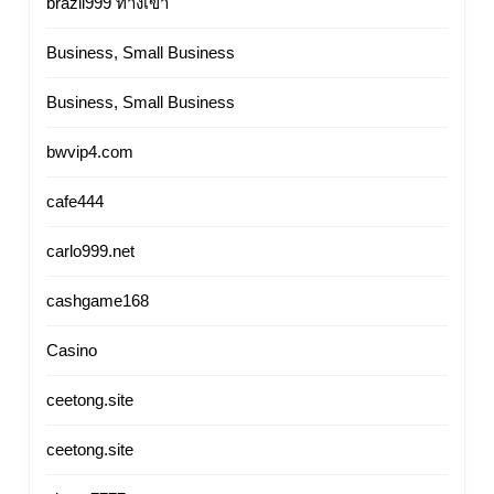
brazil999 ทางเข้า
Business, Small Business
Business, Small Business
bwvip4.com
cafe444
carlo999.net
cashgame168
Casino
ceetong.site
ceetong.site