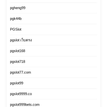
pgheng99
pgk44b
PGSlot
pgslot เว็บตรง
pgslot168
pgslot718
pgslot77.com
pgslot99
pgslot9999.co
pgslot999bets.com