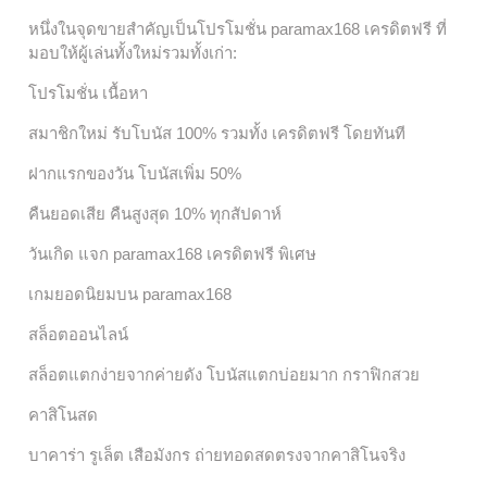
หนึ่งในจุดขายสำคัญเป็นโปรโมชั่น paramax168 เครดิตฟรี ที่
มอบให้ผู้เล่นทั้งใหม่รวมทั้งเก่า:
โปรโมชั่น เนื้อหา
สมาชิกใหม่ รับโบนัส 100% รวมทั้ง เครดิตฟรี โดยทันที
ฝากแรกของวัน โบนัสเพิ่ม 50%
คืนยอดเสีย คืนสูงสุด 10% ทุกสัปดาห์
วันเกิด แจก paramax168 เครดิตฟรี พิเศษ
เกมยอดนิยมบน paramax168
สล็อตออนไลน์
สล็อตแตกง่ายจากค่ายดัง โบนัสแตกบ่อยมาก กราฟิกสวย
คาสิโนสด
บาคาร่า รูเล็ต เสือมังกร ถ่ายทอดสดตรงจากคาสิโนจริง