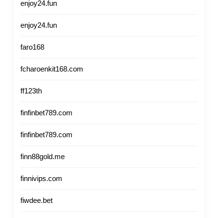
enjoy24.fun
enjoy24.fun
faro168
fcharoenkit168.com
ff123th
finfinbet789.com
finfinbet789.com
finn88gold.me
finnivips.com
fiwdee.bet