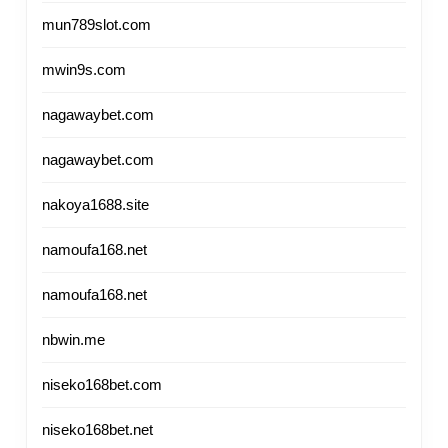
mun789slot.com
mwin9s.com
nagawaybet.com
nagawaybet.com
nakoya1688.site
namoufa168.net
namoufa168.net
nbwin.me
niseko168bet.com
niseko168bet.net