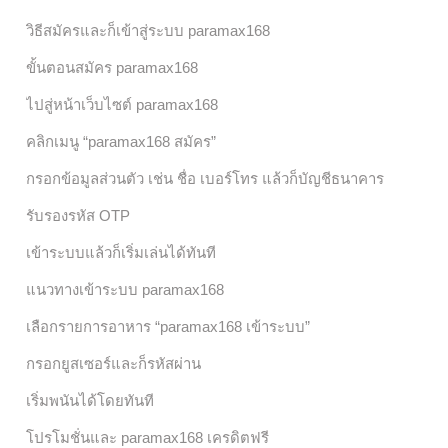
วิธีสมัครและก็เข้าสู่ระบบ paramax168
ขั้นตอนสมัคร paramax168
ไปสู่หน้าเว็บไซต์ paramax168
คลิกเมนู “paramax168 สมัคร”
กรอกข้อมูลส่วนตัว เช่น ชื่อ เบอร์โทร แล้วก็บัญชีธนาคาร
รับรองรหัส OTP
เข้าระบบแล้วก็เริ่มเล่นได้ทันที
แนวทางเข้าระบบ paramax168
เลือกรายการอาหาร “paramax168 เข้าระบบ”
กรอกยูสเซอร์และก็รหัสผ่าน
เริ่มพนันได้โดยทันที
โปรโมชั่นและ paramax168 เครดิตฟรี