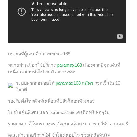
เหตุผลที่ผู้เล่นเลือก paramax168
หลายท่านเลือกใช้บริการ
paramax168
เนื่องจากมีจุดเด่นที่
เหนือกว่าเว็บทั่วไป ยกตัวอย่างเช่น:
ระบบฝากถอนออโต้
paramax168 สมัคร
รวดเร็วใน 10
วินาที
รองรับทั้งโทรศัพท์เคลื่อนที่แล้วก็คอมพิวเตอร์
โปรโมชั่นพิเศษ แจก paramax168 เครดิตฟรี ทุกๆวัน
รวมเกมคาสิโนครบวงจร ดังเช่น สล็อต บาคาร่า กีฬา ลอตเตอรี่
คณะทำงานบริการ 24 ชั่วโมง ตอบไว ช่วยเหลือทันใจ