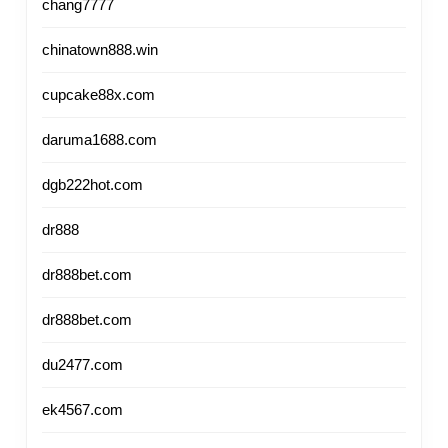
chang7777
chinatown888.win
cupcake88x.com
daruma1688.com
dgb222hot.com
dr888
dr888bet.com
dr888bet.com
du2477.com
ek4567.com