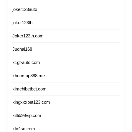
joker123auto
joker123th
Joker123th.com
Judhai168
k1gt-auto.com
khumsup888.me
kimchibetbet.com
kingxxxbet123.com
kitti999vip.com
ktv4sd.com