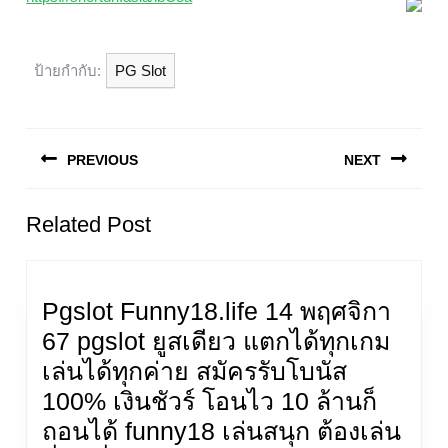
ป้ายกำกับ:
PG Slot
แนะแนว
เรื่อง
PREVIOUS
NEXT
Previous
Next
Related Post
post:
post:
Pgslot Funny18.life 14 พฤศจิกา
67 pgslot ยูสเดียว แตกได้ทุกเกม
เล่นได้ทุกค่าย สมัครรับโบนัส
100% เงินชัวร์ โอนไว 10 ล้านก็
ถอนได้ funny18 เล่นสนุก ต้องเล่น