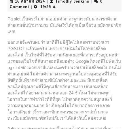
16
Timothy
16 ตุลาคม 2024
Timothy Jenkins
0
|
|
ตุลาคม
Jenkins
Comment
19:25 น.
|
2024
Pg slot เว็บตรงไม่ผ่านเอเย่นต์ มาตรฐานระดับนานาชาติจาก
ค่ายเกมชั้นนำมากมาย บันเทิงใจได้ทุกเมื่อเชื่อวัน สมัครสมาชิก
เลย!
บอกเลยจ้ะครับผมว่า นาทีนี้ไม่มีผู้ใดไม่เคยทราบพวกเรา
PGSLOT แล้วนะครับ เพราะการพนันในโลกของสล็อต
ออนไลน์ เว็บไซต์ที่ได้รับความนิยมเยอะที่สุดกระทั่งอยู่บนหน้า
แรกของเว็บไซต์ค้นหายอดนิยมอย่าง Google ก็คงหนีไม่พ้นเว็บ
pg slot ของพวกเรานี่แหละนะครับ พวกเราเป็นสล็อตเว็บตรงไม่
ผ่านเอเย่นต์ ไม่ผ่านตัวกลาง มาตรฐานเว็บตรงสุดยอดที่ได้รับ
ลิขสิทธิ์แท้จากค่ายเกมชัน้นำต่างๆเยอะแยะ มีเกมสล็อต
ออนไลน์คุณภาพดีให้คุณเลือกอีกมากมาย เล่นเกมสล็อต
ออนไลน์ได้อย่างสนุกสนานตลอด 24 ชั่วโมง ไม่พลาดทุก
โอกาสในการทำกำไรที่ดีที่สุด ไม่พลาดทุกความสนุกและก็
ความสนุกสนานมาก ถ้าเกิดคุณไม่ได้อยากต้องการคลาด
โอกาสดีๆอย่างงี้ราวสมาชิกทุกคนของพวกเราล่ะก็ มาลง
ทะเบียนสมัครสมาชิกใหม่กับเราได้แล้ววันนี้ สมัครเลย!
3 ข้อควรจะทราบก่อนเล่นสล็อตออนไลน์ผ่าน pg slot ที่คุณ