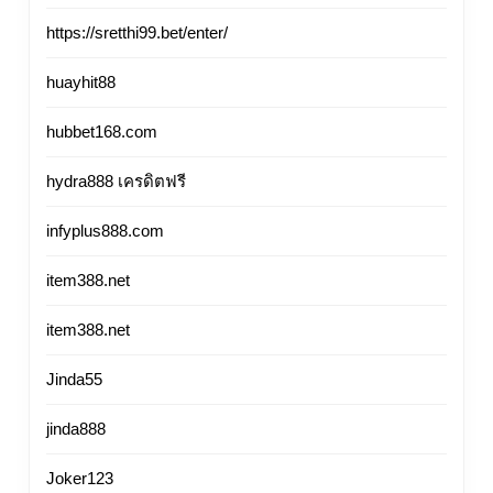
https://sretthi99.bet/enter/
huayhit88
hubbet168.com
hydra888 เครดิตฟรี
infyplus888.com
item388.net
item388.net
Jinda55
jinda888
Joker123