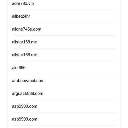
adm789.vip
allbet24hr
allone745s.com
allstar168.me
allstar168.me
alot666
ambnovabet.com
argus16888.com
asb9999.com
asb9999.com