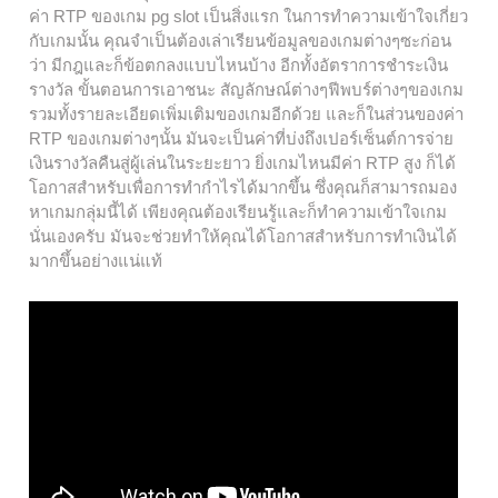
ค่า RTP ของเกม pg slot เป็นสิ่งแรก ในการทำความเข้าใจเกี่ยว
กับเกมนั้น คุณจำเป็นต้องเล่าเรียนข้อมูลของเกมต่างๆซะก่อน
ว่า มีกฎและก็ข้อตกลงแบบไหนบ้าง อีกทั้งอัตราการชำระเงิน
รางวัล ขั้นตอนการเอาชนะ สัญลักษณ์ต่างๆฟีพบร์ต่างๆของเกม
รวมทั้งรายละเอียดเพิ่มเติมของเกมอีกด้วย และก็ในส่วนของค่า
RTP ของเกมต่างๆนั้น มันจะเป็นค่าที่บ่งถึงเปอร์เซ็นต์การจ่าย
เงินรางวัลคืนสู่ผู้เล่นในระยะยาว ยิ่งเกมไหนมีค่า RTP สูง ก็ได้
โอกาสสำหรับเพื่อการทำกำไรได้มากขึ้น ซึ่งคุณก็สามารถมอง
หาเกมกลุ่มนี้ได้ เพียงคุณต้องเรียนรู้และก็ทำความเข้าใจเกม
นั่นเองครับ มันจะช่วยทำให้คุณได้โอกาสสำหรับการทำเงินได้
มากขึ้นอย่างแน่แท้