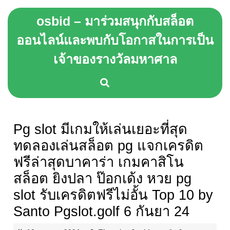
Skip
osbid – มาร่วมสนุกกับสล็อต
to
content
ออนไลน์และพบกับโอกาสในการเป็น
Skip
เจ้าของรางวัลมหาศาล
to
content
Pg slot มีเกมให้เล่นเยอะที่สุด
ทดลองเล่นสล็อต pg แจกเครดิต
ฟรีล่าสุดบาคาร่า เกมคาสิโน
สล็อต ยิงปลา ป๊อกเด้ง หวย pg
slot รับเครดิตฟรีไม่อั้น Top 10 by
Santo Pgslot.golf 6 กันยา 24