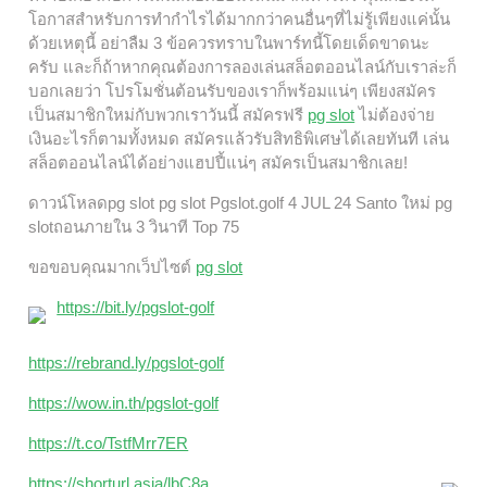
โอกาสสำหรับการทำกำไรได้มากกว่าคนอื่นๆที่ไม่รู้เพียงแค่นั้น
ด้วยเหตุนี้ อย่าลืม 3 ข้อควรทราบในพาร์ทนี้โดยเด็ดขาดนะ
ครับ และก็ถ้าหากคุณต้องการลองเล่นสล็อตออนไลน์กับเราล่ะก็
บอกเลยว่า โปรโมชั่นต้อนรับของเราก็พร้อมแน่ๆ เพียงสมัคร
เป็นสมาชิกใหม่กับพวกเราวันนี้ สมัครฟรี
pg slot
ไม่ต้องจ่าย
เงินอะไรก็ตามทั้งหมด สมัครแล้วรับสิทธิพิเศษได้เลยทันที เล่น
สล็อตออนไลน์ได้อย่างแฮปปี้แน่ๆ สมัครเป็นสมาชิกเลย!
ดาวน์โหลดpg slot pg slot Pgslot.golf 4 JUL 24 Santo ใหม่ pg
slotถอนภายใน 3 วินาที Top 75
ขอขอบคุณมากเว็ปไซต์
pg slot
https://bit.ly/pgslot-golf
https://rebrand.ly/pgslot-golf
https://wow.in.th/pgslot-golf
https://t.co/TstfMrr7ER
https://shorturl.asia/lbC8a