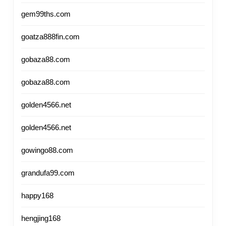
gem99ths.com
goatza888fin.com
gobaza88.com
gobaza88.com
golden4566.net
golden4566.net
gowingo88.com
grandufa99.com
happy168
hengjing168