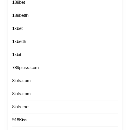
188bet
แตก
ง่าย
188betth
ที่สุด
1xbet
เล่น
แล้ว
1xbetth
รวย
1xbit
ไว
กำไร
789pluss.com
จัด
8lots.com
เต็ม
ทุก
8lots.com
เกม
8lots.me
Novembe
2568
918Kiss