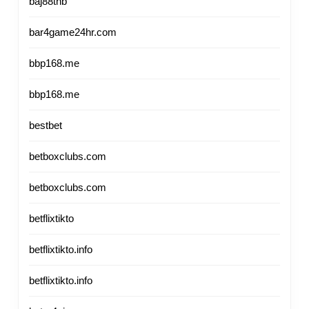
baj88thb
bar4game24hr.com
bbp168.me
bbp168.me
bestbet
betboxclubs.com
betboxclubs.com
betflixtikto
betflixtikto.info
betflixtikto.info