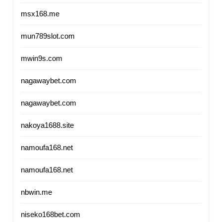
msx168.me
mun789slot.com
mwin9s.com
nagawaybet.com
nagawaybet.com
nakoya1688.site
namoufa168.net
namoufa168.net
nbwin.me
niseko168bet.com