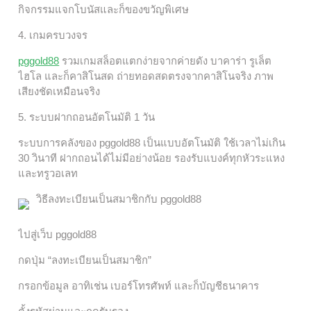
กิจกรรมแจกโบนัสและก็ของขวัญพิเศษ
4. เกมครบวงจร
pggold88
รวมเกมสล็อตแตกง่ายจากค่ายดัง บาคาร่า รูเล็ต
ไฮโล และก็คาสิโนสด ถ่ายทอดสดตรงจากคาสิโนจริง ภาพ
เสียงชัดเหมือนจริง
5. ระบบฝากถอนอัตโนมัติ 1 วัน
ระบบการคลังของ pggold88 เป็นแบบอัตโนมัติ ใช้เวลาไม่เกิน
30 วินาที ฝากถอนได้ไม่มีอย่างน้อย รองรับแบงค์ทุกหัวระแหง
และทรูวอเลท
วิธีลงทะเบียนเป็นสมาชิกกับ pggold88
ไปสู่เว็บ pggold88
กดปุ่ม “ลงทะเบียนเป็นสมาชิก”
กรอกข้อมูล อาทิเช่น เบอร์โทรศัพท์ และก็บัญชีธนาคาร