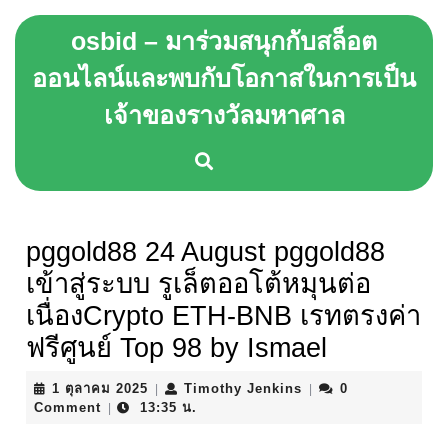
Skip
osbid – มาร่วมสนุกกับสล็อต
to
content
ออนไลน์และพบกับโอกาสในการเป็น
Skip
เจ้าของรางวัลมหาศาล
to
content
pggold88 24 August pggold88
เข้าสู่ระบบ รูเล็ตออโต้หมุนต่อ
เนื่องCrypto ETH-BNB เรทตรงค่า
ฟรีศูนย์ Top 98 by Ismael
1
Timothy
1 ตุลาคม 2025
Timothy Jenkins
0
|
|
ตุลาคม
Jenkins
Comment
13:35 น.
|
2025