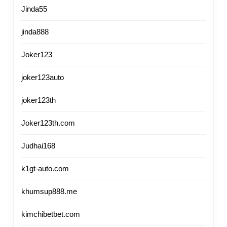
Jinda55
jinda888
Joker123
joker123auto
joker123th
Joker123th.com
Judhai168
k1gt-auto.com
khumsup888.me
kimchibetbet.com