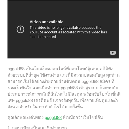
pggold88 เป็นเว็บสล็อตออนไลน์ที่ตอบโจทย์ผู้เล่นยุคดิจิทัล
ด้วยระบบที่ล้ำยุค ใช้งานง่าย และก็มีความปลอดภัยสูง ทุกท่าน
สามารถเริ่มได้อย่างง่ายดายผ่านขั้นตอน pggold88 สมัคร ที่
รวดเร็วทันใจ และเมื่อทำการ pggold88 เข้าสู่ระบบ ก็จะพบกับ
ประสบการณ์การพนันที่ลื่นไหลไม่มีสะดุด พร้อมรับโปรโมชั่นพิ
เศษ pggold88 เครดิตฟรี แจกจริงทุกวัน เพื่อช่วยเพิ่มทุนและก็
จังหวะสำหรับในการทำกำไรได้มากยิ่งขึ้น
คุณลักษณะเด่นของ
pggold88
ที่เหนือกว่าเว็บไซต์อื่น
1. ลงทะเบียนเป็นสมาชิกง่ายมาก