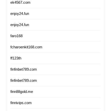
ek4567.com
enjoy24.fun
enjoy24.fun
faro168
fcharoenkit168.com
ff123th
finfinbet789.com
finfinbet789.com
finn88gold.me
finnivips.com