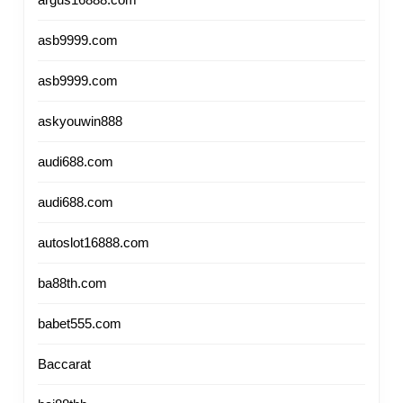
asb9999.com
asb9999.com
askyouwin888
audi688.com
audi688.com
autoslot16888.com
ba88th.com
babet555.com
Baccarat