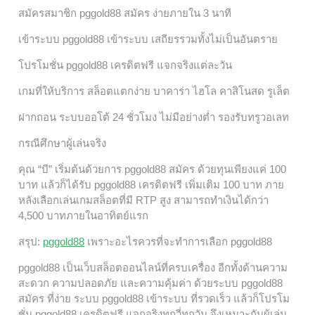
สมัครสมาชิก pggold88 สมัคร ง่ายภายใน 3 นาที
เข้าระบบ pggold88 เข้าระบบ เสถียรรวมทั้งไม่เป็นอันตราย
โปรโมชั่น pggold88 เครดิตฟรี แจกจริงแต่ละวัน
เกมที่ให้บริการ สล็อตแตกง่าย บาคาร่า ไฮโล คาสิโนสด รูเล็ต
ฝากถอน ระบบออโต้ 24 ชั่วโมง ไม่มีอย่างต่ำ รองรับทรูวอเลท
กรณีศึกษาผู้เล่นจริง
คุณ “บี” เริ่มต้นด้วยการ pggold88 สมัคร ด้วยทุนเพียงแค่ 100
บาท แล้วก็ได้รับ pggold88 เครดิตฟรี เพิ่มเติม 100 บาท ภาย
หลังเลือกเล่นเกมสล็อตที่มี RTP สูง สามารถทำเงินได้กว่า
4,500 บาทภายในอาทิตย์แรก
สรุป:
pggold88
เพราะอะไรควรที่จะทำการเลือก pggold88
pggold88 เป็นเว็บสล็อตออนไลน์ที่ครบเครื่อง อีกทั้งด้านความ
สะดวก ความปลอดภัย และความคุ้มค่า ด้วยระบบ pggold88
สมัคร ที่ง่าย ระบบ pggold88 เข้าระบบ ที่รวดเร็ว แล้วก็โปรโม
ชั่น pggold88 เครดิตฟรี แจกจริงทุกวี่ทุกวัน จึงเหมาะกับผู้เล่น