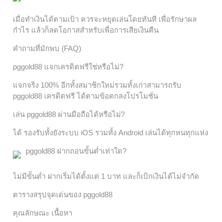
เมื่อทำเงินได้ตามเป้า ควรจะหยุดเล่นโดยทันที เพื่อรักษาผล
กำไร แล้วก็ลดโอกาสสำหรับเพื่อการเสียเงินคืน
คำถามที่มักพบ (FAQ)
pggold88 แจกเครดิตฟรีใช่หรือไม่?
แจกจริง 100% อีกทั้งสมาชิกใหม่รวมทั้งเก่าสามารถรับ
pggold88 เครดิตฟรี ได้ตามข้อตกลงโปรโมชั่น
เล่น pggold88 ผ่านมือถือได้หรือไม่?
ได้ รองรับทั้งยังระบบ iOS รวมทั้ง Android เล่นได้ทุกหนทุกแห่ง
pggold88 ฝากถอนขั้นต่ำเท่าใด?
ไม่มีขั้นต่ำ ฝากเริ่มได้ตั้งแต่ 1 บาท และก็เบิกเงินได้ไม่จำกัด
ตารางสรุปจุดเด่นของ pggold88
คุณลักษณะ เนื้อหา