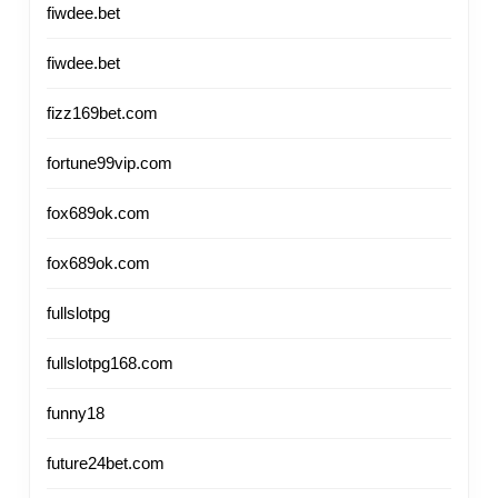
fiwdee.bet
fiwdee.bet
fizz169bet.com
fortune99vip.com
fox689ok.com
fox689ok.com
fullslotpg
fullslotpg168.com
funny18
future24bet.com