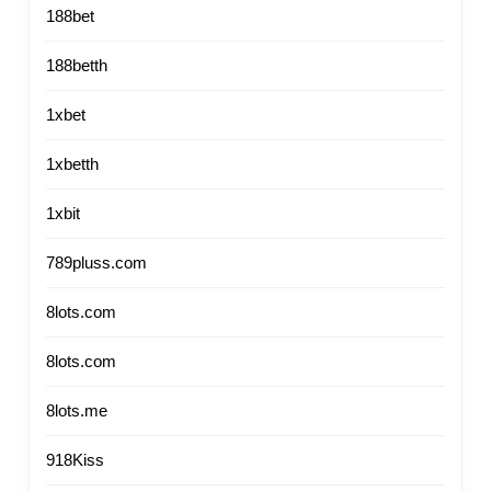
188bet
อยด์
และ
188betth
IOS
1xbet
สล็อต
เว็บ
1xbetth
ตรง
1xbit
เว็บ
สล็อต
789pluss.com
สำหรับ
8lots.com
คน
เท่ๆ
8lots.com
Top
8lots.me
91
by
918Kiss
Danuta