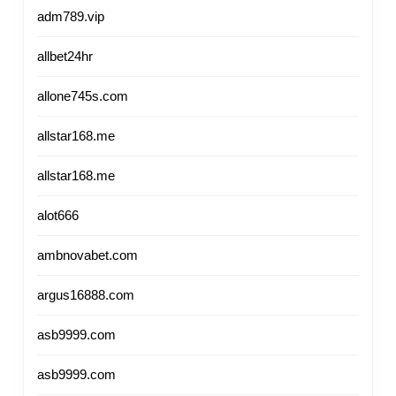
adm789.vip
allbet24hr
allone745s.com
allstar168.me
allstar168.me
alot666
ambnovabet.com
argus16888.com
asb9999.com
asb9999.com