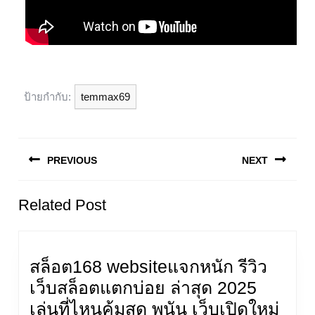
ป้ายกำกับ:
temmax69
แนะแนว
เรื่อง
PREVIOUS
NEXT
Previous
Next
Related Post
post:
post:
สล็อต168 websiteแจกหนัก รีวิว
เว็บสล็อตแตกบ่อย ล่าสุด 2025
เล่นที่ไหนคุ้มสุด พนัน เว็บเปิดใหม่