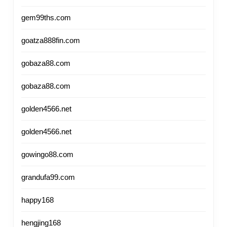
gem99ths.com
goatza888fin.com
gobaza88.com
gobaza88.com
golden4566.net
golden4566.net
gowingo88.com
grandufa99.com
happy168
hengjing168