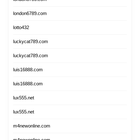
london6789.com
lotto432
luckycat789.com
luckycat789.com
luis16888.com
luis16888.com
lux555.net
lux555.net
m4newonline.com
m4newonline.com