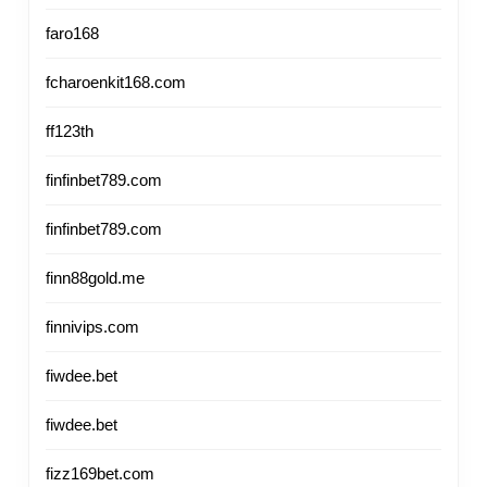
faro168
fcharoenkit168.com
ff123th
finfinbet789.com
finfinbet789.com
finn88gold.me
finnivips.com
fiwdee.bet
fiwdee.bet
fizz169bet.com