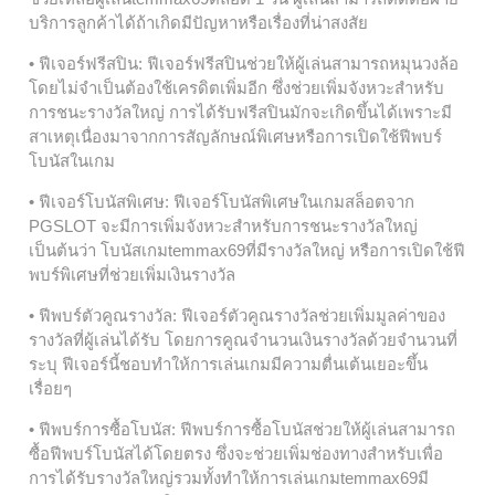
บริการลูกค้าได้ถ้าเกิดมีปัญหาหรือเรื่องที่น่าสงสัย
• ฟีเจอร์ฟรีสปิน: ฟีเจอร์ฟรีสปินช่วยให้ผู้เล่นสามารถหมุนวงล้อ
โดยไม่จำเป็นต้องใช้เครดิตเพิ่มอีก ซึ่งช่วยเพิ่มจังหวะสำหรับ
การชนะรางวัลใหญ่ การได้รับฟรีสปินมักจะเกิดขึ้นได้เพราะมี
สาเหตุเนื่องมาจากการสัญลักษณ์พิเศษหรือการเปิดใช้ฟีพบร์
โบนัสในเกม
• ฟีเจอร์โบนัสพิเศษ: ฟีเจอร์โบนัสพิเศษในเกมสล็อตจาก
PGSLOT จะมีการเพิ่มจังหวะสำหรับการชนะรางวัลใหญ่
เป็นต้นว่า โบนัสเกมtemmax69ที่มีรางวัลใหญ่ หรือการเปิดใช้ฟี
พบร์พิเศษที่ช่วยเพิ่มเงินรางวัล
• ฟีพบร์ตัวคูณรางวัล: ฟีเจอร์ตัวคูณรางวัลช่วยเพิ่มมูลค่าของ
รางวัลที่ผู้เล่นได้รับ โดยการคูณจำนวนเงินรางวัลด้วยจำนวนที่
ระบุ ฟีเจอร์นี้ชอบทำให้การเล่นเกมมีความตื่นเต้นเยอะขึ้น
เรื่อยๆ
• ฟีพบร์การซื้อโบนัส: ฟีพบร์การซื้อโบนัสช่วยให้ผู้เล่นสามารถ
ซื้อฟีพบร์โบนัสได้โดยตรง ซึ่งจะช่วยเพิ่มช่องทางสำหรับเพื่อ
การได้รับรางวัลใหญ่รวมทั้งทำให้การเล่นเกมtemmax69มี