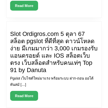
หนัก
สุด
Read
Read More
แจก
More
พนัน
จริง
เว็บ
ที่
เปิด
918kiss
Slot Ordigros.com 5 ตุลา 67
ใหม่
สล็อต
สล็อต pgslot ที่ดีที่สุด ดาวน์โหลด
faro168
เว็บ
ง่าย มีเกมมากว่า 3,000 เกมรองรับ
ใหม่
ตรง
แอนดรอยด์ และ IOS สล็อตเว็บ
ล่าสุด
เล่น
ตรง เว็บสล็อตสำหรับคนเท่ๆ Top
Top
กิจกรรม
Slot
91 by Danuta
75
ได้
Ordigros.com
by
Pgslot เว็บไซต์ใหม่มาแรง พร้อมระบบ ฝาก-ถอน ออโต้
ทุก
5
Bernadett
ทันสมั […]
เกม
ตุลา
สล็อต168
ทุก
Read
Read More
67
watchspe
More
วี่วัน
สล็อต
11