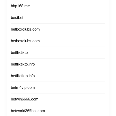
bbp168.me
bestbet
betboxclubs.com
betboxclubs.com
betflixtikto
betflixtikto.info
betflixtikto.info
betm4vip.com
betwin6666.com
betworld369hot.com