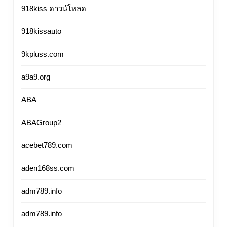
918kiss ดาวน์โหลด
918kissauto
9kpluss.com
a9a9.org
ABA
ABAGroup2
acebet789.com
aden168ss.com
adm789.info
adm789.info