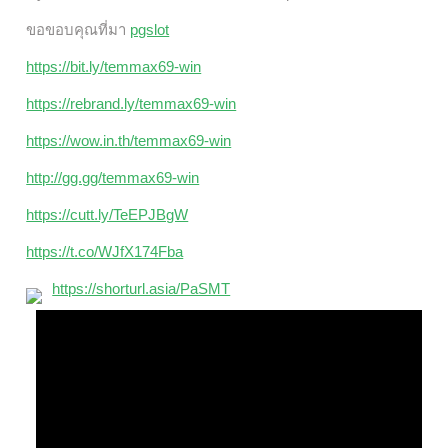
ขอขอบคุณที่มา
pgslot
https://bit.ly/temmax69-win
https://rebrand.ly/temmax69-win
https://wow.in.th/temmax69-win
http://gg.gg/temmax69-win
https://cutt.ly/TeEPJBgW
https://t.co/WJfX174Fba
https://shorturl.asia/PaSMT