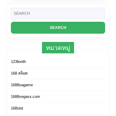
pgslot
July
Search
ที่
25
for:
ดี
ที่สุด
ดาวน์โหลด
ง่าย
หมวดหมู่
มี
เกม
123lionth
มากว่า
168 สล็อต
3,000
เกม
1688sagame
รอง
1688vegasx.com
รับ
แอน
168slot
ดร