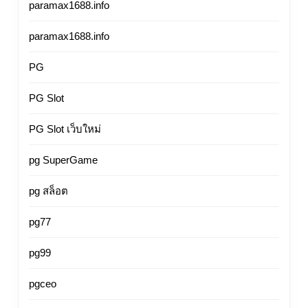
paramax1688.info
paramax1688.info
PG
PG Slot
PG Slot เว็บใหม่
pg SuperGame
pg สล็อต
pg77
pg99
pgceo