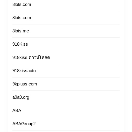
8lots.com
ค่าย
ชื่อ
8lots.com
ดัง
8lots.me
Top
20
918Kiss
by
918kiss ดาวน์โหลด
Jason
918kissauto
9kpluss.com
a9a9.org
ABA
ABAGroup2