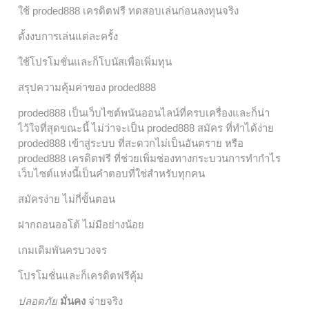
ใช้ proded888 เครดิตฟรี ทดสอบเล่นก่อนลงทุนจริง
ตั้งงบการเล่นแต่ละครั้ง
ใช้โปรโมชั่นและก็โบนัสเพื่อเพิ่มทุน
สรุปความคุ้มค่าของ proded888
proded888 เป็นเว็บไซต์พนันออนไลน์ที่ครบเครื่องและก็น่า
ไว้ใจที่สุดขณะนี้ ไม่ว่าจะเป็น proded888 สมัคร ที่ทำได้ง่าย
proded888 เข้าสู่ระบบ ที่สะดวกไม่เป็นอันตราย หรือ
proded888 เครดิตฟรี ที่ช่วยเพิ่มช่องทางกระบวนการทำกำไร
เว็บไซต์แห่งนี้เป็นคำตอบที่ใช่สำหรับทุกคน
สมัครง่าย ไม่กี่ขั้นตอน
ฝากถอนออโต้ ไม่มีอย่างน้อย
เกมเดิมพันครบวงจร
โปรโมชั่นและก็เครดิตฟรีคุ้ม
ปลอดภัย
มั่นคง
จ่ายจริง