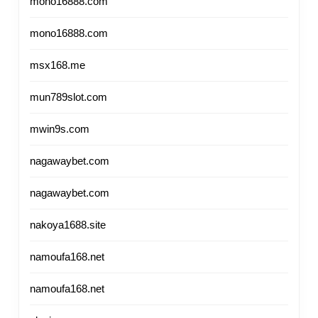
mono16888.com
mono16888.com
msx168.me
mun789slot.com
mwin9s.com
nagawaybet.com
nagawaybet.com
nakoya1688.site
namoufa168.net
namoufa168.net