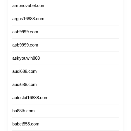
ambnovabet.com
argus16888.com
asb9999.com
asb9999.com
askyouwin888
audi688.com
audi688.com
autoslot16888.com
ba88th.com
babet555.com