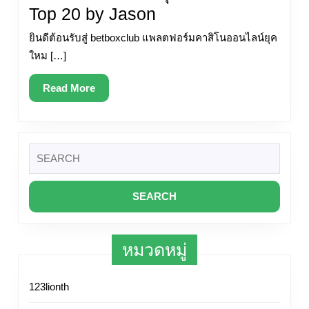
ฝาก
betboxclub
Top 20 by Jason
ถอน
เข้า
ยินดีต้อนรับสู่ betboxclub แพลตฟอร์มคาสิโนออนไลน์ยุค
สะดวก
สู่
ใหม […]
ทุก
ระบบ
ขั้น
Read
Read More
5
More
ตอน
ธันวาคม
ถอน
betboxclub
เงิน
Search
เข้า
for:
ครบ
สู่
ทุก
ระบบ
บาท
ลง
Top
ทะเบียน
หมวดหมู่
64
ฟรี
by
ไม่
123lionth
Emory
ต้อง