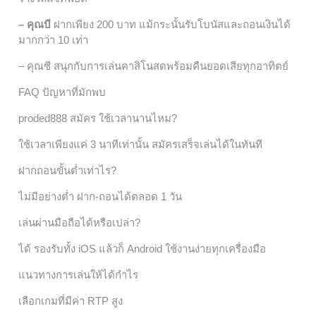
– คุณบี
ฝากเพียง 200 บาท แม้กระนั้นรับโบนัสและถอนเงินได้
มากกว่า 10 เท่า
– คุณซี สนุกกับการเล่นคาสิโนสดพร้อมคืนยอดเสียทุกอาทิตย์
FAQ ปัญหาที่มักพบ
proded888 สมัคร ใช้เวลานานไหม?
ใช้เวลาเพียงแค่ 3 นาทีเท่านั้น สมัครเสร็จเล่นได้ในทันที
ฝากถอนขั้นต่ำเท่าไร?
ไม่มีอย่างต่ำ ฝาก-ถอนได้ตลอด 1 วัน
เล่นผ่านมือถือได้หรือเปล่า?
ได้ รองรับทั้ง iOS แล้วก็ Android ใช้งานง่ายทุกเครื่องมือ
แนวทางการเล่นให้ได้กำไร
เลือกเกมที่มีค่า RTP สูง