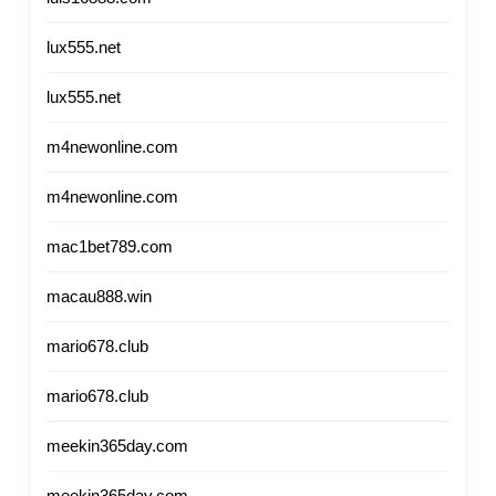
lux555.net
lux555.net
m4newonline.com
m4newonline.com
mac1bet789.com
macau888.win
mario678.club
mario678.club
meekin365day.com
meekin365day.com