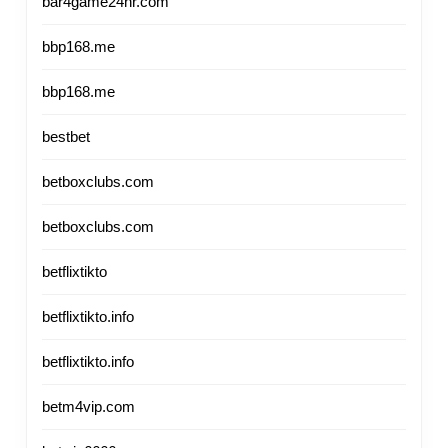
bar4game24hr.com
bbp168.me
bbp168.me
bestbet
betboxclubs.com
betboxclubs.com
betflixtikto
betflixtikto.info
betflixtikto.info
betm4vip.com