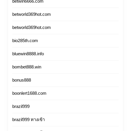
betwin6666.com
betworld369hot.com
betworld369hot.com
bio285th.com
bluewin8888.info
bombet888.win
bonus888
boonlert1688.com
brazil999
brazil999 ทางเข้า