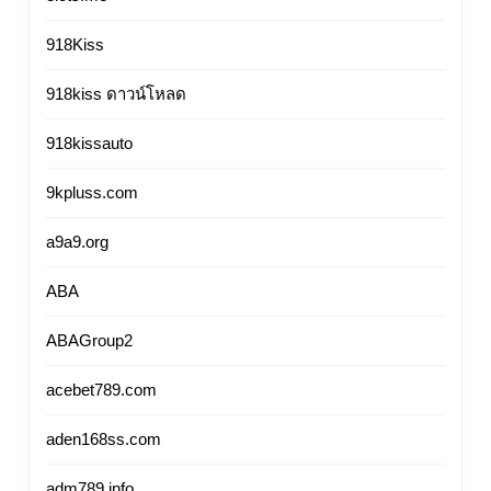
918Kiss
918kiss ดาวน์โหลด
918kissauto
9kpluss.com
a9a9.org
ABA
ABAGroup2
acebet789.com
aden168ss.com
adm789.info