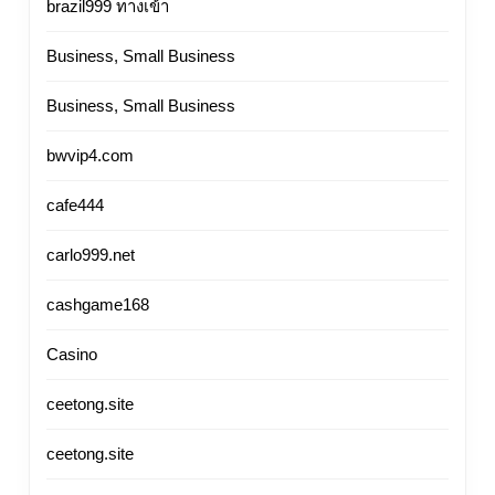
brazil999 ทางเข้า
Business, Small Business
Business, Small Business
bwvip4.com
cafe444
carlo999.net
cashgame168
Casino
ceetong.site
ceetong.site