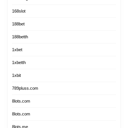
เงิน
แน่นอน
168slot
Top
188bet
31
by
188betth
Jasper
1xbet
1xbetth
1xbit
789pluss.com
8lots.com
8lots.com
8lots.me