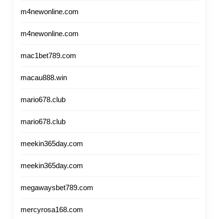
m4newonline.com
m4newonline.com
mac1bet789.com
macau888.win
mario678.club
mario678.club
meekin365day.com
meekin365day.com
megawaysbet789.com
mercyrosa168.com