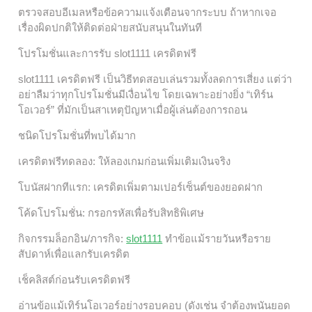
ตรวจสอบอีเมลหรือข้อความแจ้งเตือนจากระบบ ถ้าหากเจอ
เรื่องผิดปกติให้ติดต่อฝ่ายสนับสนุนในทันที
โปรโมชั่นและการรับ slot1111 เครดิตฟรี
slot1111 เครดิตฟรี เป็นวิธีทดสอบเล่นรวมทั้งลดการเสี่ยง แต่ว่า
อย่าลืมว่าทุกโปรโมชั่นมีเงื่อนไข โดยเฉพาะอย่างยิ่ง “เทิร์น
โอเวอร์” ที่มักเป็นสาเหตุปัญหาเมื่อผู้เล่นต้องการถอน
ชนิดโปรโมชั่นที่พบได้มาก
เครดิตฟรีทดลอง: ให้ลองเกมก่อนเพิ่มเติมเงินจริง
โบนัสฝากทีแรก: เครดิตเพิ่มตามเปอร์เซ็นต์ของยอดฝาก
โค้ดโปรโมชั่น: กรอกรหัสเพื่อรับสิทธิพิเศษ
กิจกรรมล็อกอิน/ภารกิจ:
slot1111
ทำข้อแม้รายวันหรือราย
สัปดาห์เพื่อแลกรับเครดิต
เช็คลิสต์ก่อนรับเครดิตฟรี
อ่านข้อแม้เทิร์นโอเวอร์อย่างรอบคอบ (ดังเช่น จำต้องพนันยอด