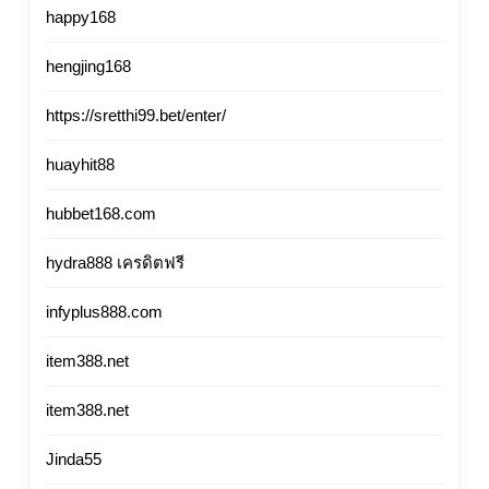
happy168
hengjing168
https://sretthi99.bet/enter/
huayhit88
hubbet168.com
hydra888 เครดิตฟรี
infyplus888.com
item388.net
item388.net
Jinda55