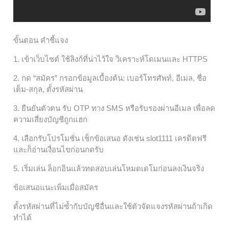
ขั้นตอน คำชี้แจง
1. เข้าเว็บไซต์ ใช้ลิงก์ที่น่าไว้ใจ วิเคราะห์โดเมนและ HTTPS
2. กด “สมัคร” กรอกข้อมูลเบื้องต้น: เบอร์โทรศัพท์, อีเมล, ชื่อ
เต็ม-สกุล, ตั้งรหัสผ่าน
3. ยืนยันตัวตน รับ OTP ทาง SMS หรือรับรองผ่านอีเมล เพื่อลด
ความเสี่ยงบัญชีถูกแฮก
4. เลือกรับโปรโมชั่น เช็กข้อเสนอ ดังเช่น slot1111 เครดิตฟรี
และก็อ่านเงื่อนไขก่อนกดรับ
5. เริ่มเล่น ล็อกอินแล้วทดสอบเล่นโหมดเดโมก่อนลงเงินจริง
ข้อเสนอแนะเพิ่มเมื่อสมัคร
ตั้งรหัสผ่านที่ไม่ซ้ำกับบัญชีอื่นและใช้ตัวจัดแจงรหัสผ่านถ้าเกิด
ทำได้