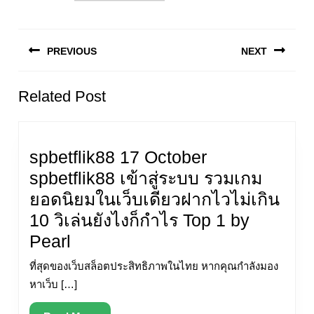
แนะแนว
เรื่อง
PREVIOUS
NEXT
Previous
Next
Related Post
post:
post:
spbetflik88 17 October
spbetflik88 เข้าสู่ระบบ รวมเกม
ยอดนิยมในเว็บเดียวฝากไวไม่เกิน
10 วิเล่นยังไงก็กำไร Top 1 by
spbetflik88
Pearl
17
ที่สุดของเว็บสล็อตประสิทธิภาพในไทย หากคุณกำลังมอง
October
หาเว็บ […]
spbetflik88