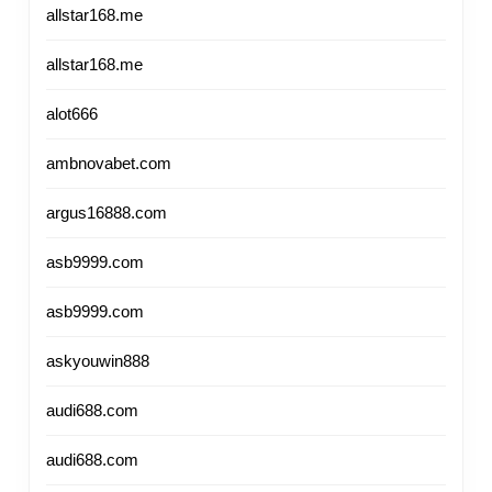
allstar168.me
allstar168.me
alot666
ambnovabet.com
argus16888.com
asb9999.com
asb9999.com
askyouwin888
audi688.com
audi688.com