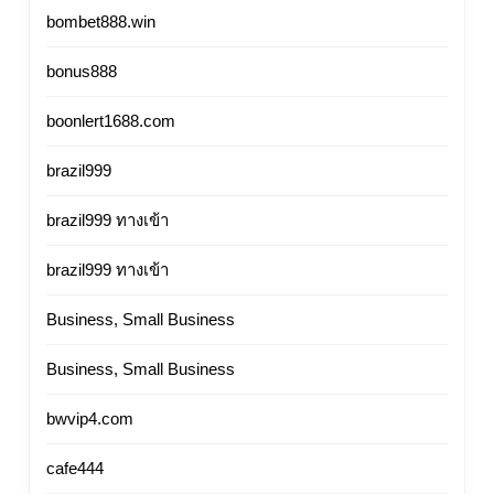
bombet888.win
bonus888
boonlert1688.com
brazil999
brazil999 ทางเข้า
brazil999 ทางเข้า
Business, Small Business
Business, Small Business
bwvip4.com
cafe444