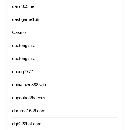
carlo999.net
cashgame168
Casino
ceetong.site
ceetong.site
chang7777
chinatown888.win
cupcake88x.com
daruma1688.com
dgb222hot.com