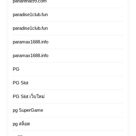
pananthai99.com
paradise1club.fun
paradise1club.fun
paramax1688.info
paramax1688.info
PG
PG Slot
PG Slot เว็บใหม่
pg SuperGame
pg สล็อต