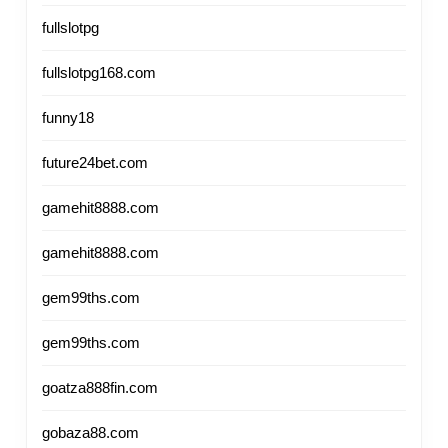
fullslotpg
fullslotpg168.com
funny18
future24bet.com
gamehit8888.com
gamehit8888.com
gem99ths.com
gem99ths.com
goatza888fin.com
gobaza88.com