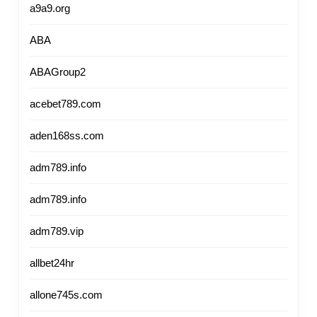
a9a9.org
ABA
ABAGroup2
acebet789.com
aden168ss.com
adm789.info
adm789.info
adm789.vip
allbet24hr
allone745s.com