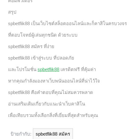
คอมพิวเตอร์
สรุป
spbetflik88 เป็นเว็บไซต์สล็อตออนไลน์และก็คาสิโนครบวงจร
ที่ตอบโจทย์ผู้เล่นทุกชนิด ด้วยระบบ
spbetflik88 สมัคร ที่ง่าย
spbetflik88 เข้าสู่ระบบ ที่ปลอดภัย
และโปรโมชั่น
spbetflik88
เครดิตฟรี ที่คุ้มค่า
หากคุณกำลังมองหาเว็บพนันออนไลน์ที่น่าไว้ใจ
spbetflik88 คือคำตอบที่คุณไม่สมควรพลาด
อ่านเสริมเติมเกี่ยวกับแนะนำเว็บคาสิโน
เพื่อเทียบรวมทั้งเลือกสิ่งที่เยี่ยมที่สุดสำหรับคุณ
ป้ายกำกับ:
spbetflik88 สมัคร