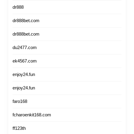
dr888
dr888bet.com
dr888bet.com
du2477.com
ek4567.com
enjoy24.fun
enjoy24.fun
faro168
fcharoenkit168.com
ff123th