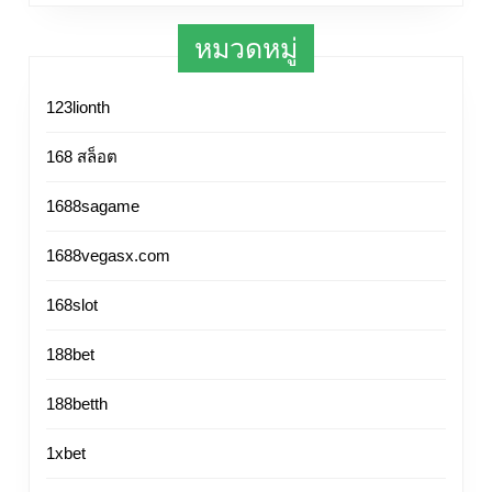
วิ
หมวดหมู่
เล่น
ยัง
123lionth
ไง
ก็
168 สล็อต
กำไร
1688sagame
Top
1
1688vegasx.com
by
168slot
Pearl
188bet
188betth
1xbet