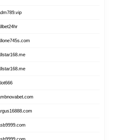
adm789.vip
llbet24hr
allone745s.com
allstar168.me
allstar168.me
lot666
ambnovabet.com
argus16888.com
asb9999.com
asb9999.com