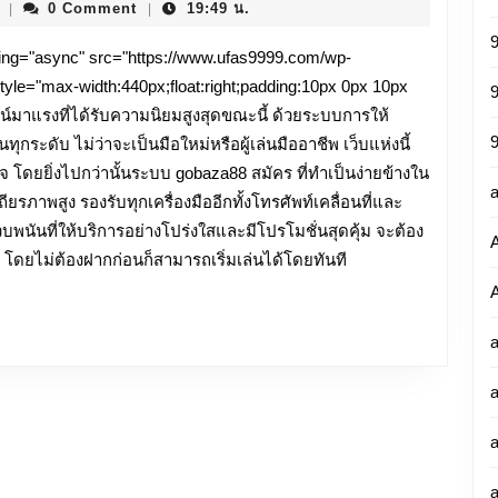
Timothy
0 Comment
19:49 น.
|
|
Jenkins
ฟรี
ng="async" src="https://www.ufas9999.com/wp-
13
yle="max-width:440px;float:right;padding:10px 0px 10px
มิถุนายน
น์มาแรงที่ได้รับความนิยมสูงสุดขณะนี้ ด้วยระบบการให้
กระดับ ไม่ว่าจะเป็นมือใหม่หรือผู้เล่นมืออาชีพ เว็บแห่งนี้
gobaza88
ันใจ โดยยิ่งไปกว่านั้นระบบ gobaza88 สมัคร ที่ทำเป็นง่ายข้างใน
สมัคร
สถียรภาพสูง รองรับทุกเครื่องมืออีกทั้งโทรศัพท์เคลื่อนที่และ
กร
พนันที่ให้บริการอย่างโปร่งใสและมีโปรโมชั่นสุดคุ้ม จะต้อง
ัน โดยไม่ต้องฝากก่อนก็สามารถเริ่มเล่นได้โดยทันที
อก
สั้นๆ
ก็
เข้า
เล่น
ได้