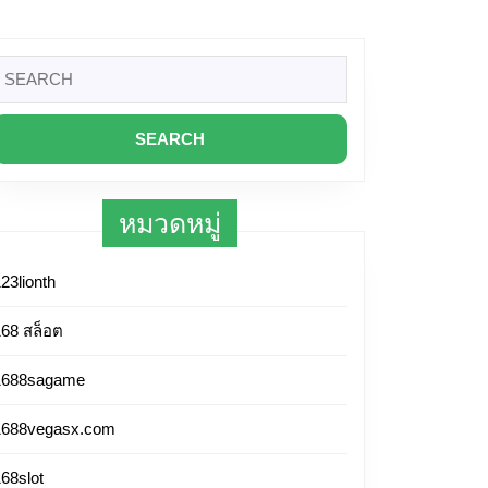
Search
or:
หมวดหมู่
23lionth
168 สล็อต
1688sagame
1688vegasx.com
68slot