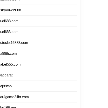
askyouwin888
audi688.com
audi688.com
autoslot16888.com
ba88th.com
babet555.com
Baccarat
baj88thb
bar4game24hr.com
bbp168.me