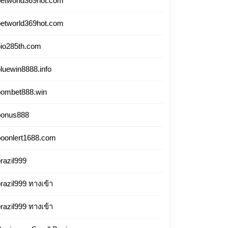
betworld369hot.com
betworld369hot.com
bio285th.com
luewin8888.info
bombet888.win
bonus888
boonlert1688.com
razil999
razil999 ทางเข้า
razil999 ทางเข้า