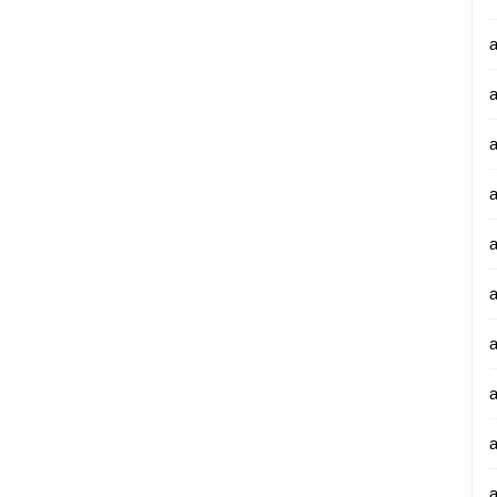
เกม
โหลด
ไว
a
ไม่
ค้าง
มือ
ใหม่
เริ่ม
a
ได้
สบาย
Top
8