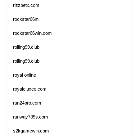
rizzbetx.com
rockstar66m
rockstar66win.com
rolling99.club
rolling99.club
royal online
royaleluxee.com
run24pro.com
runway789s.com
s2kgamewin.com