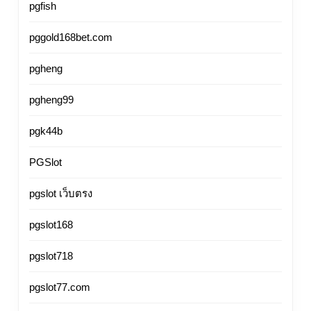
pgfish
pggold168bet.com
pgheng
pgheng99
pgk44b
PGSlot
pgslot เว็บตรง
pgslot168
pgslot718
pgslot77.com