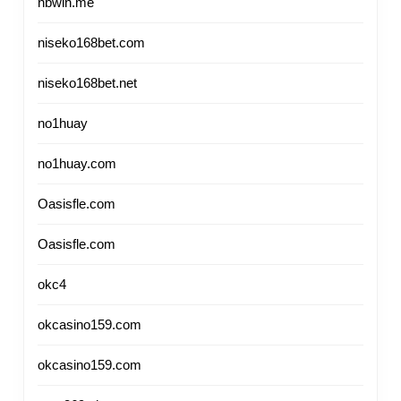
nbwin.me
niseko168bet.com
niseko168bet.net
no1huay
no1huay.com
Oasisfle.com
Oasisfle.com
okc4
okcasino159.com
okcasino159.com