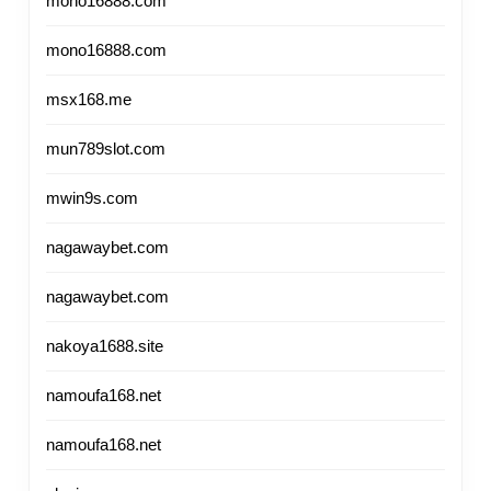
mono16888.com
mono16888.com
msx168.me
mun789slot.com
mwin9s.com
nagawaybet.com
nagawaybet.com
nakoya1688.site
namoufa168.net
namoufa168.net