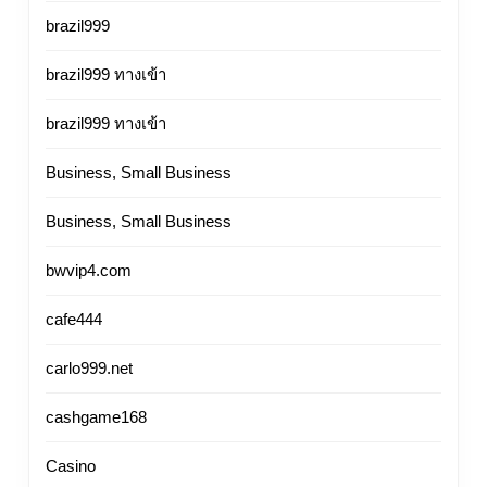
brazil999
brazil999 ทางเข้า
brazil999 ทางเข้า
Business, Small Business
Business, Small Business
bwvip4.com
cafe444
carlo999.net
cashgame168
Casino