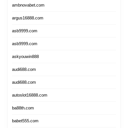
ambnovabet.com
argus16888.com
asb9999.com
asb9999.com
askyouwin888
audi688.com
audi688.com
autoslot16888.com
ba88th.com
babet555.com