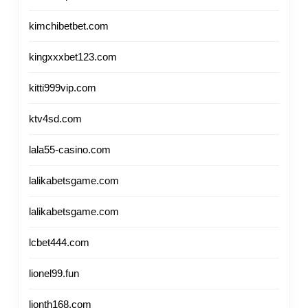
kimchibetbet.com
kingxxxbet123.com
kitti999vip.com
ktv4sd.com
lala55-casino.com
lalikabetsgame.com
lalikabetsgame.com
lcbet444.com
lionel99.fun
lionth168.com