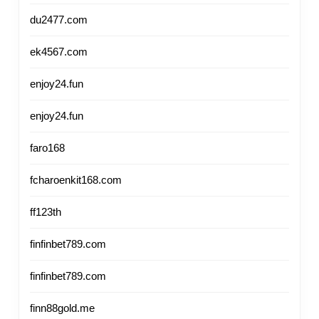
du2477.com
ek4567.com
enjoy24.fun
enjoy24.fun
faro168
fcharoenkit168.com
ff123th
finfinbet789.com
finfinbet789.com
finn88gold.me