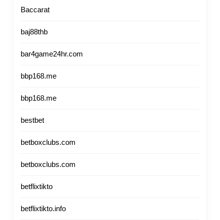
Baccarat
baj88thb
bar4game24hr.com
bbp168.me
bbp168.me
bestbet
betboxclubs.com
betboxclubs.com
betflixtikto
betflixtikto.info