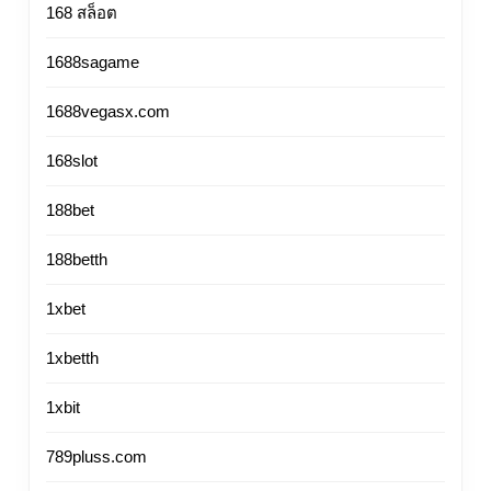
168 สล็อต
1688sagame
1688vegasx.com
168slot
188bet
188betth
1xbet
1xbetth
1xbit
789pluss.com