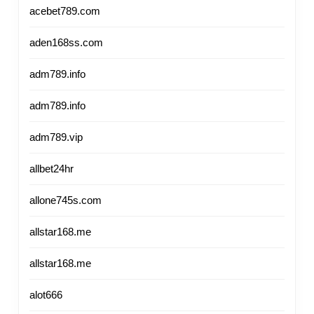
acebet789.com
aden168ss.com
adm789.info
adm789.info
adm789.vip
allbet24hr
allone745s.com
allstar168.me
allstar168.me
alot666