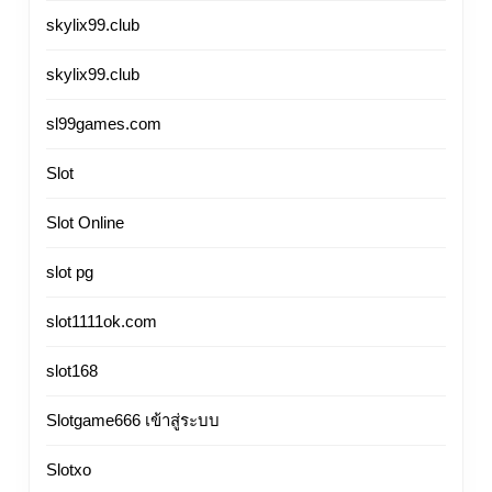
skylix99.club
skylix99.club
sl99games.com
Slot
Slot Online
slot pg
slot1111ok.com
slot168
Slotgame666 เข้าสู่ระบบ
Slotxo