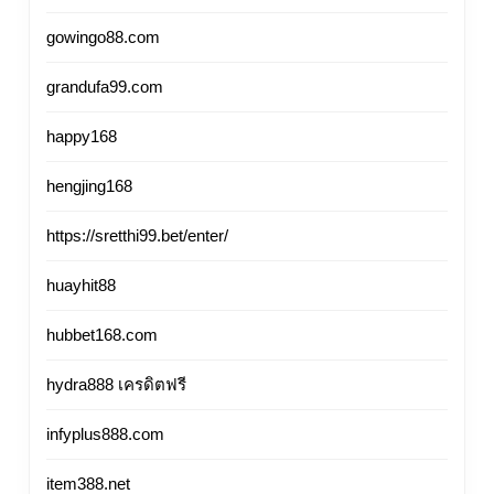
gowingo88.com
grandufa99.com
happy168
hengjing168
https://sretthi99.bet/enter/
huayhit88
hubbet168.com
hydra888 เครดิตฟรี
infyplus888.com
item388.net