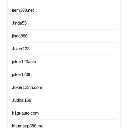
item388.net
Jinda55
jinda888
Joker123
joker123auto
joker123th
Joker123th.com
Judhai168
k1gt-auto.com
khumsup888.me