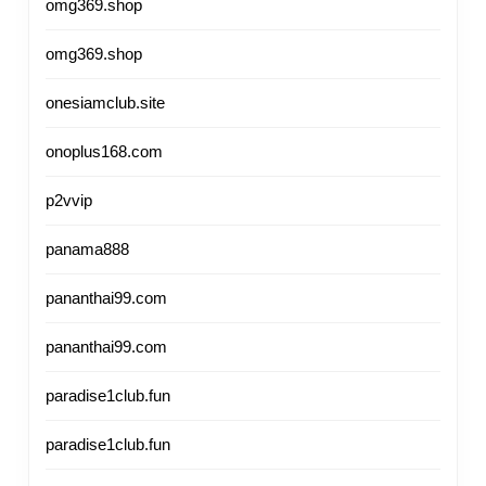
omg369.shop
omg369.shop
onesiamclub.site
onoplus168.com
p2vvip
panama888
pananthai99.com
pananthai99.com
paradise1club.fun
paradise1club.fun