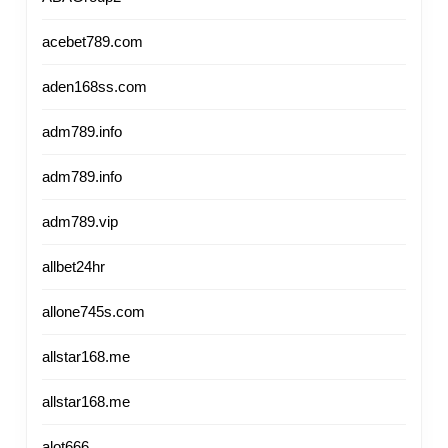
acebet789.com
aden168ss.com
adm789.info
adm789.info
adm789.vip
allbet24hr
allone745s.com
allstar168.me
allstar168.me
alot666