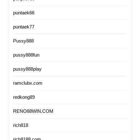
puntaek66
puntaek77
Pussy888
pussy888fun
pussy888play
ramclubx.com
redkong89
RENO88WIN.COM
rich818
rich8188.com