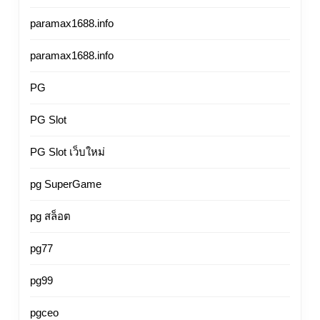
paramax1688.info
paramax1688.info
PG
PG Slot
PG Slot เว็บใหม่
pg SuperGame
pg สล็อต
pg77
pg99
pgceo