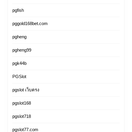
pgfish
pggold168bet.com
pgheng
pgheng99
pgk44b
PGSlot
pgslot เว็บตรง
pgslot168
pgslot718
pgslot77.com