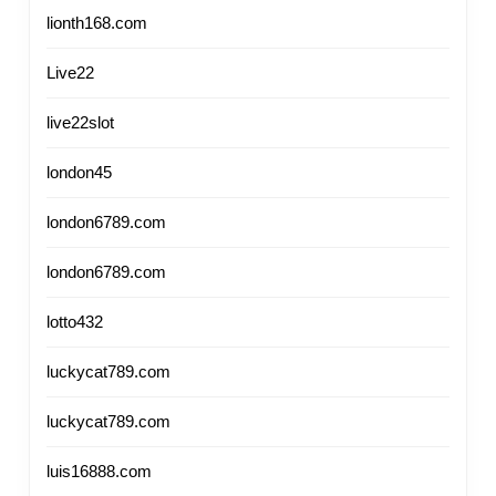
lionth168.com
Live22
live22slot
london45
london6789.com
london6789.com
lotto432
luckycat789.com
luckycat789.com
luis16888.com