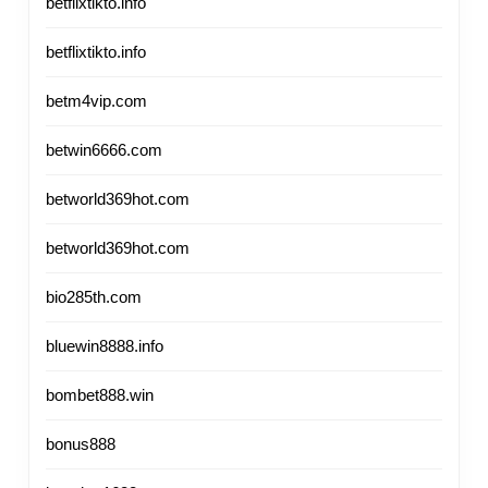
betflixtikto.info
betflixtikto.info
betm4vip.com
betwin6666.com
betworld369hot.com
betworld369hot.com
bio285th.com
bluewin8888.info
bombet888.win
bonus888