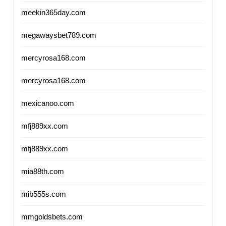
meekin365day.com
megawaysbet789.com
mercyrosa168.com
mercyrosa168.com
mexicanoo.com
mfj889xx.com
mfj889xx.com
mia88th.com
mib555s.com
mmgoldsbets.com