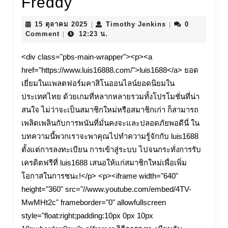
luis1688
Freddy
สมัคร
15
Timothy
15 ตุลาคม 2025
Timothy Jenkins
0
|
|
ตุลาคม
Jenkins
Comment
11
12:23 น.
|
2025
December
<div class="pbs-main-wrapper"><p><a
href="https://www.luis16888.com/">luis1688</a> ยอด
luis1688
เยี่ยมในแพลตฟอร์มคาสิโนออนไลน์ยอดนิยมใน
สมัคร
ประเทศไทย ด้วยเกมที่หลากหลายรวมทั้งโปรโมชั่นที่น่า
ไม่
สนใจ ไม่ว่าจะเป็นสมาชิกใหม่หรือสมาชิกเก่า ก็สามารถ
เพลิดเพลินกับการพนันที่มั่นคงจะและปลอดภัยพอดีนี่ ใน
ต้อง
บทความนี้พวกเราจะพาคุณไปทำความรู้จักกับ luis1688
เดา
ตั้งแต่การลงทะเบียน การเข้าสู่ระบบ ไปจนกระทั่งการรับ
เครดิตฟรีที่ luis1688 เสนอให้แก่สมาชิกใหม่เพื่อเพิ่ม
สุ่ม
โอกาสในการชนะ!</p> <p><iframe width="640"
หรือ
height="360" src="//www.youtube.com/embed/4TV-
ใช้
MwMHt2c" frameborder="0" allowfullscreen
style="float:right;padding:10px 0px 10px
สูตร