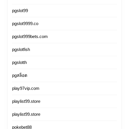
pgslot99
pgslot9999.co
pgslot999bets.com
pgslotfish
pgslotth
pgสล็อต
play97vip.com
playlist99.store
playlist99.store
pokebet88