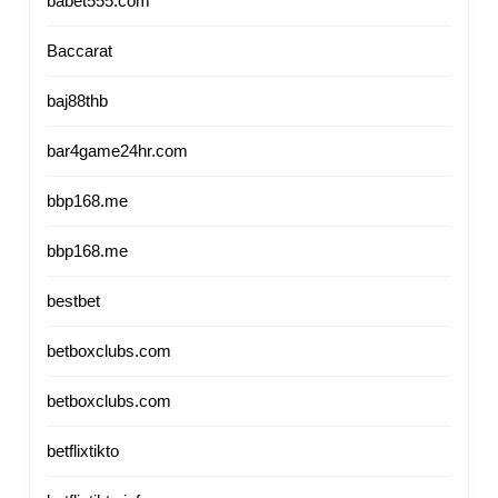
babet555.com
Baccarat
baj88thb
bar4game24hr.com
bbp168.me
bbp168.me
bestbet
betboxclubs.com
betboxclubs.com
betflixtikto