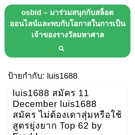
Skip
osbid – มาร่วมสนุกกับสล็อต
to
content
ออนไลน์และพบกับโอกาสในการเป็น
Skip
เจ้าของรางวัลมหาศาล
to
content
ป้ายกำกับ:
luis1688
luis1688 สมัคร 11
December luis1688
สมัคร ไม่ต้องเดาสุ่มหรือใช้
สูตรยุ่งยาก Top 62 by