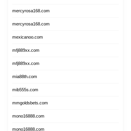
mercyrosa168.com
mercyrosa168.com
mexicanoo.com
mfj889xx.com
mfj889xx.com
mia88th.com
mib555s.com
mmgoldsbets.com
mono16888.com
mono16888.com