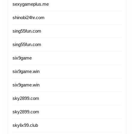
sexygameplus.me
shinobi24hr.com
sing55fun.com
sing55fun.com
six9game
six9game.win
six9game.win
sky2899.com
sky2899.com
skylix99.club