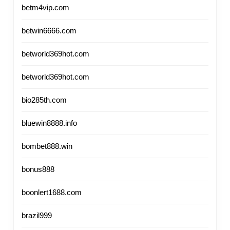
betm4vip.com
betwin6666.com
betworld369hot.com
betworld369hot.com
bio285th.com
bluewin8888.info
bombet888.win
bonus888
boonlert1688.com
brazil999