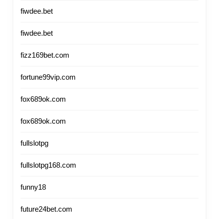
fiwdee.bet
fiwdee.bet
fizz169bet.com
fortune99vip.com
fox689ok.com
fox689ok.com
fullslotpg
fullslotpg168.com
funny18
future24bet.com