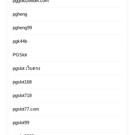
pggold168bet.com
pgheng
pgheng99
pgk44b
PGSlot
pgslot เว็บตรง
pgslot168
pgslot718
pgslot77.com
pgslot99