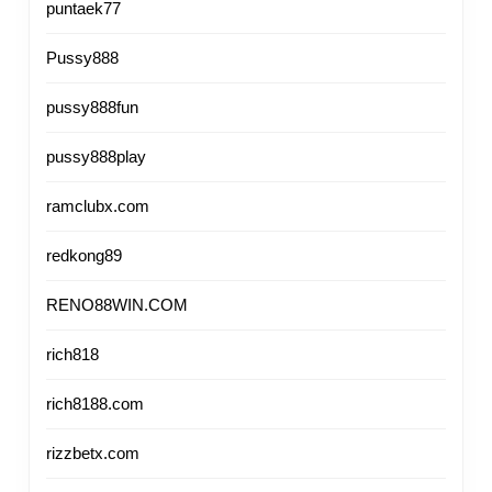
puntaek77
Pussy888
pussy888fun
pussy888play
ramclubx.com
redkong89
RENO88WIN.COM
rich818
rich8188.com
rizzbetx.com