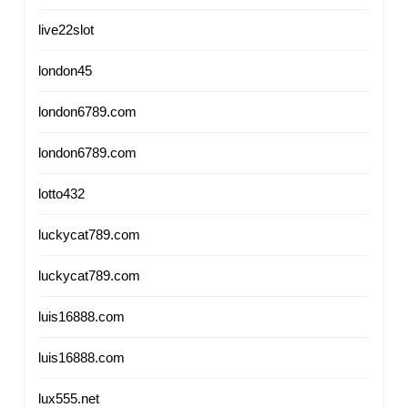
live22slot
london45
london6789.com
london6789.com
lotto432
luckycat789.com
luckycat789.com
luis16888.com
luis16888.com
lux555.net