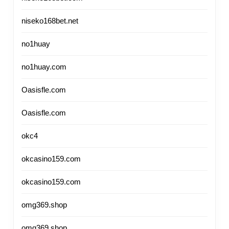
niseko168bet.net
no1huay
no1huay.com
Oasisfle.com
Oasisfle.com
okc4
okcasino159.com
okcasino159.com
omg369.shop
omg369.shop