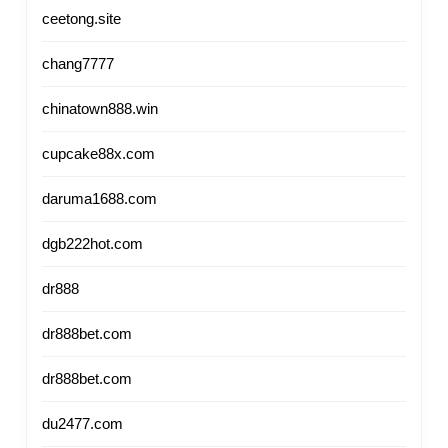
ceetong.site
chang7777
chinatown888.win
cupcake88x.com
daruma1688.com
dgb222hot.com
dr888
dr888bet.com
dr888bet.com
du2477.com