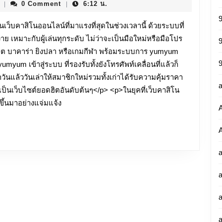
Timothy
0 Comment
6:12 น.
|
|
Jenkins
็บคาสิโนออนไลน์ที่มาแรงที่สุดในช่วงเวลานี้ ด้วยระบบที่
าย เหมาะกับผู้เล่นทุกระดับ ไม่ว่าจะเป็นมือใหม่หรือมือโปร
ber
็อต บาคาร่า ยิงปลา หรือเกมกีฬา พร้อมระบบการ yumyum
umyum เข้าสู่ระบบ ที่รองรับทั้งยังโทรศัพท์เคลื่อนที่แล้วก็
yum
นแล้ววันเล่าให้สมาชิกใหม่รวมทั้งเก่าได้รับความคุ้มราคา
ป็นเว็บไซต์ยอดฮิตอันดับต้นๆ</p> <p>ในยุคที่เว็บคาสิโน
ต
ึ้นมาอย่างแจ่มแจ้ง
าห์
1000เกม
นำ
น