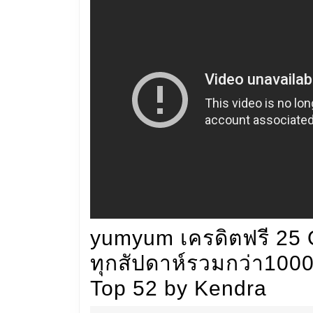
yumyum เครดิตฟรี 25 
ทุกสัปดาห์รวมกว่า1000
yum
Top 52 by Kendra
เครด