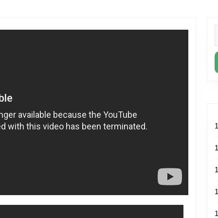
f
1
1