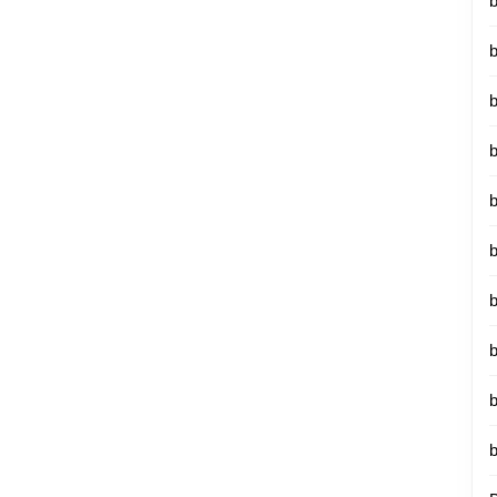
b
b
b
b