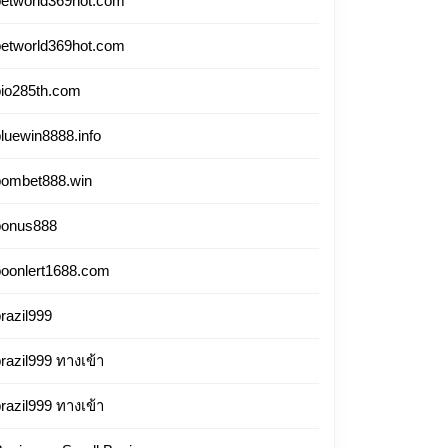
betworld369hot.com
betworld369hot.com
bio285th.com
luewin8888.info
bombet888.win
bonus888
boonlert1688.com
razil999
razil999 ทางเข้า
razil999 ทางเข้า