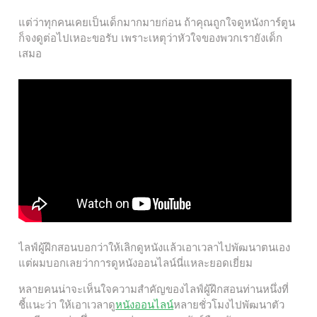
แต่ว่าทุกคนเคยเป็นเด็กมากมายก่อน ถ้าคุณถูกใจดูหนังการ์ตูน
ก็จงดูต่อไปเหอะขอรับ เพราะเหตุว่าหัวใจของพวกเรายังเด็ก
เสมอ
ไลฟ์ผู้ฝึกสอนบอกว่าให้เลิกดูหนังแล้วเอาเวลาไปพัฒนาตนเอง
แต่ผมบอกเลยว่าการดูหนังออนไลน์นี่แหละยอดเยี่ยม
หลายคนน่าจะเห็นใจความสำคัญของไลฟ์ผู้ฝึกสอนท่านหนึ่งที่
ชี้แนะว่า ให้เอาเวลาดู
หนังออนไลน์
หลายชั่วโมงไปพัฒนาตัว