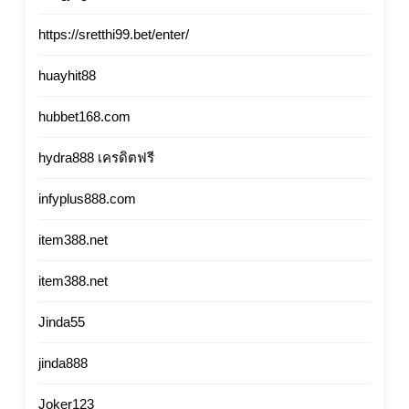
https://sretthi99.bet/enter/
huayhit88
hubbet168.com
hydra888 เครดิตฟรี
infyplus888.com
item388.net
item388.net
Jinda55
jinda888
Joker123