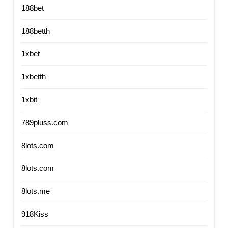
วาย
188bet
เหมา
มา
กับ
188betth
เติม
คน
เกย์
1xbet
รัก
กับ
หนัง
1xbetth
หนัง
Top
วาย
1xbit
12
เข้า
by
789pluss.com
ใหม่
Elme
8
8lots.com
037m
สิง
24
8lots.com
หา
JUL
25
8lots.me
69
918Kiss