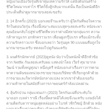
หญิงงามเมืองวัยรุ่นที่เขาทุ่มเทความรักให้ แต่ยิ่งดิ้นรนสร้าง
ชีวิตใหม่มากเท่าไร ชีวิตก็ยิ่งสู้กลับมากแค่นั้น ถือเป็นหนังดีอีก
ประเด็นที่น่าดูมากมายๆเลยล่ะขอรับ
2. 14 อีกครั้ง (2023) บอกเลยจ๊านะครับว่า ผู้ใดกันที่พอใจความ
รักในตอนวัยรุ่น เรื่องนี้เหมาะสมแบบสุดๆเลยล่ะครับ หนังจะพา
คุณย้อนกลับไปสู่ช่วงชีวิตที่พวกเราต่างมีสหายกลุ่มแรก ความ
กล้าหาญแรก อกหักคราวแรก เพื่อนฝูงกรุ๊ปแรก หรือแม้กระทั้ง
ความรักคราวแรก ซึ่งบอกเลยว่า วัยรุ่นยุค 90 แบบผมคือถูกใจ
มากมายๆนะครับ ทดลองไปดูกันนะครับ
3. มนต์รักนักพากย์ (2023)ดูหนัง นับว่าเป็นหนังน้ำดีอีกหัวข้อ
จาก Netflix กันเลยล่ะครับผม แสดงนำโดย เวียร์ ศุมายากล
วัฒน์ รวมทั้งหนูทุ่งนา หนึ่งบุตรี หนังบอกเล่าเรื่องราวการตาม
หาความฝันของหน่วยเรขายยาของบริษัทยาที่เรียกลูกค้าด้วย
การฉายและก็พากษ์หนังกลางแปลง พวกเขาจำต้องเจอกับ
ความท้าทายในสมัยที่วงการภาพยนตร์กำลังแปลงผ่าน
4. ลุ้นรักป่วน กลุ่มแฟนเก่า (2023) ใครกันแน่ที่ประทับใจ
นางเอก เบลล่า ราณี เรื่องนี้พลาดมิได้เลยจ๊ะนะครับ แถมยังได้
ตามติดกับดาราหนุ่มสุดหล่ออย่าง ไบรท์ วชิรวิชญ์ อีกด้วย หนัง
บอกเล่าเรื่องราวของริสา เจ้าของบริษัทรับจัดงานแต่งที่ใกล้จะ