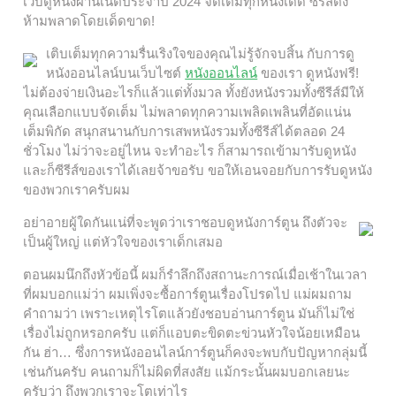
เว็บดูหนังผ่านเน็ตประจำปี 2024 จัดเต็มทุกหนังเด็ด ซีรีส์ดัง
ห้ามพลาดโดยเด็ดขาด!
เติบเต็มทุกความรื่นเริงใจของคุณไม่รู้จักจบสิ้น กับการดู
หนังออนไลน์บนเว็บไซต์
หนังออนไลน์
ของเรา ดูหนังฟรี!
ไม่ต้องจ่ายเงินอะไรก็แล้วแต่ทั้งมวล ทั้งยังหนังรวมทั้งซีรีส์มีให้
คุณเลือกแบบจัดเต็ม ไม่พลาดทุกความเพลิดเพลินที่อัดแน่น
เต็มพิกัด สนุกสนานกับการเสพหนังรวมทั้งซีรีส์ได้ตลอด 24
ชั่วโมง ไม่ว่าจะอยู่ไหน จะทำอะไร ก็สามารถเข้ามารับดูหนัง
และก็ซีรีส์ของเราได้เลยจ้าขอรับ ขอให้เอนจอยกับการรับดูหนัง
ของพวกเราครับผม
อย่าอายผู้ใดกันแน่ที่จะพูดว่าเราชอบดูหนังการ์ตูน ถึงตัวจะ
เป็นผู้ใหญ่ แต่หัวใจของเราเด็กเสมอ
ตอนผมนึกถึงหัวข้อนี้ ผมก็รำลึกถึงสถานะการณ์เมื่อเช้าในเวลา
ที่ผมบอกแม่ว่า ผมเพิ่งจะซื้อการ์ตูนเรื่องโปรดไป แม่ผมถาม
คำถามว่า เพราะเหตุไรโตแล้วยังชอบอ่านการ์ตูน มันก็ไม่ใช่
เรื่องไม่ถูกหรอกครับ แต่ก็แอบตะขิดตะข่วนหัวใจน้อยเหมือน
กัน ฮ่า… ซึ่งการหนังออนไลน์การ์ตูนก็คงจะพบกับปัญหากลุ่มนี้
เช่นกันครับ คนถามก็ไม่ผิดที่สงสัย แม้กระนั้นผมบอกเลยนะ
ครับว่า ถึงพวกเราจะโตเท่าไร