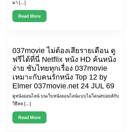
ดู
มา […]
ไทย
ฟรี
อัพเดท
Read
Read More
คอ
More
หนัง
หนัง
ใหม่
ห้าม
เร็ว
พลาด
037movie ไม่ต้องเสียรายเดือน ดู
ซับ
Top
ฟรีได้ที่นี่ Netflix หนัง HD ค้นหนัง
ไทย
29
ง่าย ซับไทยทุกเรื่อง 037movie
ทุก
by
เหมาะกับคนรักหนัง Top 12 by
เรื่อง
Lamont
037m
Elmer 037movie.net 24 JUL 69
ดู
88-
ไม่
หนัง
ดูหนังออนไลน์ บนเว็บหนังออนไลน์แบบไม่โดนสปอยล์กับ
Hd.com
ต้อง
ออนไลน์
วิธีหล […]
หนัง
เสีย
2023
ญี่ปุ่น
Read
Read More
ราย
คุณภาพ
More
Full
เดือน
สูง