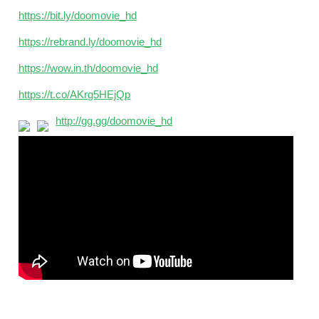
https://bit.ly/doomovie_hd
https://rebrand.ly/doomovie_hd
https://wow.in.th/doomovie_hd
https://t.co/AKrg5HEjQp
http://gg.gg/doomovie_hd