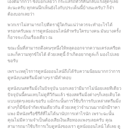
เองดีมากกว่า ซึ่งบอกเลยว่า กระแสรถทัวร์คืนกลับแรงสุดๆเลย
ล่ะนะครับ ทุกคนนึกเห็นยังไงกับประเด็นนี้บ้างนะครับ? ก็จำ
ต้องบอกเลยว่า
พวกเราไม่สามารถไปตีตราผู้ใดกันแน่ว่าควรจะทำอะไรได้
หรอกครับผม การดูหนังออนไลน์สำหรับใครบางคน มันบางครั้ง
ก็อาจจะเป็นเรื่องเดียว ณ
ขณะนั้นที่สามารถดึงคนๆหนึ่งให้หลุดออกจากความเคร่งเครียด
และก็ความทุกข์ใจได้ ด้วยเหตุนี้ ถ้าเกิดอยากดูล่ะก็ มองไปเลย
ขอรับ
เพราะเหตุไรการดูหนังออนไลน์ถึงได้รับความนิยมมากกว่าการ
ดูหนังบนสตรีมมิ่งต่างๆเรามีคำตอบ
ดูหนังบนสตรีมมิ่งในปัจจุบัน บอกเลยว่ามีมากไม่น้อยเลยทีเดียว
ปัจจุบันนี้คนแทบไม่ดูทีวีกันแล้ว ช่องสตรีมมิ่งต่างๆก็เลยเติบโต
แบบสุดๆเลยล่ะขอรับ แม้กระนั้นการใช้บริการกับเหล่าสตรีมมิ่ง
ต่างๆก็มีข้อจำกัดเช่นเดียวกัน ด้วยเหตุว่าจำนวนมากมักมีราคา
แพง มีหนังหรือซีรีส์ที่ไม่ได้นานัปการเท่าไรนัก เพราะฉะนั้น
คุณไม่มีความจำเป็นต้องเสียเงินเสียทองแพงๆเลยครับ คุณ
สามารถมาใช้บริการเว็บดูหนังของเรา ดูหนังออนไลน์ ได้เลย ดู