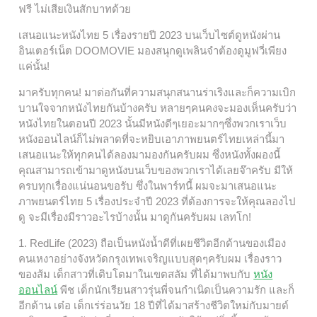
ฟรี ไม่เสียเงินสักบาทด้วย
เสนอแนะหนังไทย 5 เรื่องรายปี 2023 บนเว็บไซต์ดูหนังผ่าน
อินเตอร์เน็ต DOOMOVIE มองสนุกดูเพลินจำต้องดูมูฟวี่เพียง
แค่นั้น!
มาครับทุกคน! มาต่อกันที่ความสนุกสนานร่าเริงและก็ความเบิก
บานใจจากหนังไทยกันบ้างครับ หลายๆคนคงจะมองเห็นครับว่า
หนังไทยในตอนปี 2023 นั้นมีหนังดีๆเยอะมากๆซึ่งพวกเราเว็บ
หนังออนไลน์ก็ไม่พลาดที่จะหยิบเอาภาพยนตร์ไทยเหล่านี้มา
เสนอแนะให้ทุกคนได้ลองมามองกันครับผม ซึ่งหนังทั้งผองนี้
คุณสามารถเข้ามาดูหนังบนเว็บของพวกเราได้เลยจ๊าครับ มีให้
ครบทุกเรื่องแน่นอนขอรับ ซึ่งในพาร์ทนี้ ผมจะมาเสนอแนะ
ภาพยนตร์ไทย 5 เรื่องประจำปี 2023 ที่ต้องการจะให้คุณลองไป
ดู จะมีเรื่องมีราวอะไรบ้างนั้น มาดูกันครับผม เลทโก!
1. RedLife (2023) ถือเป็นหนังน้ำดีที่เผยชีวิตอีกด้านของเมือง
คนเหงาอย่างจังหวัดกรุงเทพเจริญแบบสุดๆครับผม เรื่องราว
ของส้ม เด็กสาวที่เติบโตมาในเขตสลัม ที่ได้มาพบกับ
หนัง
ออนไลน์
พีช เด็กนักเรียนสาวรุ่นพี่จนกำเนิดเป็นความรัก และก็
อีกด้าน เต๋อ เด็กเร่ร่อนวัย 18 ปีที่ได้มาสร้างชีวิตใหม่กับมายด์