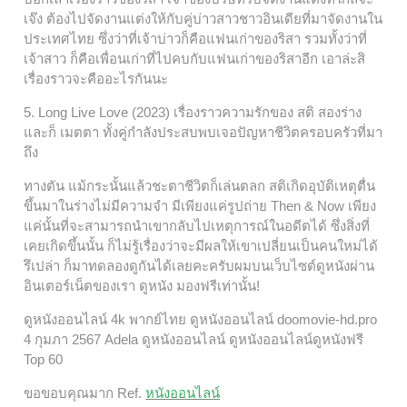
เจ๊ง ต้องไปจัดงานแต่งให้กับคู่บ่าวสาวชาวอินเดียที่มาจัดงานใน
ประเทศไทย ซึ่งว่าที่เจ้าบ่าวก็คือแฟนเก่าของริสา รวมทั้งว่าที่
เจ้าสาว ก็คือเพื่อนเก่าที่ไปคบกับแฟนเก่าของริสาอีก เอาล่ะสิ
เรื่องราวจะคืออะไรกันนะ
5. Long Live Love (2023) เรื่องราวความรักของ สติ สองร่าง
และก็ เมตตา ทั้งคู่กำลังประสบพบเจอปัญหาชีวิตครอบครัวที่มา
ถึง
ทางตัน แม้กระนั้นแล้วชะตาชีวิตก็เล่นตลก สติเกิดอุบัติเหตุตื่น
ขึ้นมาในร่างไม่มีความจำ มีเพียงแค่รูปถ่าย Then & Now เพียง
แค่นั้นที่จะสามารถนำเขากลับไปเหตุการณ์ในอดีตได้ ซึ่งสิ่งที่
เคยเกิดขึ้นนั้น ก็ไม่รู้เรื่องว่าจะมีผลให้เขาเปลี่ยนเป็นคนใหม่ได้
รึเปล่า ก็มาทดลองดูกันได้เลยคะครับผมบนเว็บไซต์ดูหนังผ่าน
อินเตอร์เน็ตของเรา ดูหนัง มองฟรีเท่านั้น!
ดูหนังออนไลน์ 4k พากย์ไทย ดูหนังออนไลน์ doomovie-hd.pro
4 กุมภา 2567 Adela ดูหนังออนไลน์ ดูหนังออนไลน์ดูหนังฟรี
Top 60
ขอขอบคุณมาก Ref.
หนังออนไลน์