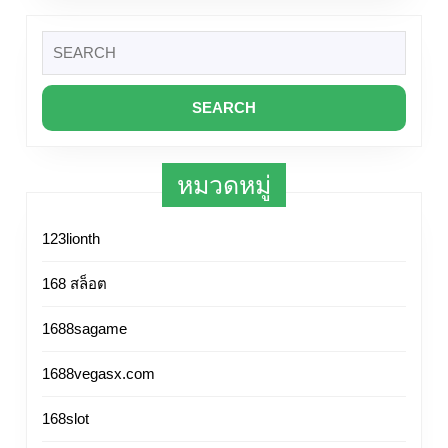
HD
ดู
Top
ครบ
Search
ฟรี
60
for:
ทุก
ได้ที่
by
แนว
นี่
Antony
แฟนตาซี
Netfl
ตลก
หนัง
หมวดหมู่
แอ
HD
คชั่น
ค้น
123lionth
โร
หนัง
แมน
168 สล็อต
ง่าย
ติก
ซับ
1688sagame
ดู
ไทย
หนัง
1688vegasx.com
ทุก
ออนไลน์
เรื่อง
168slot
สาว
037m