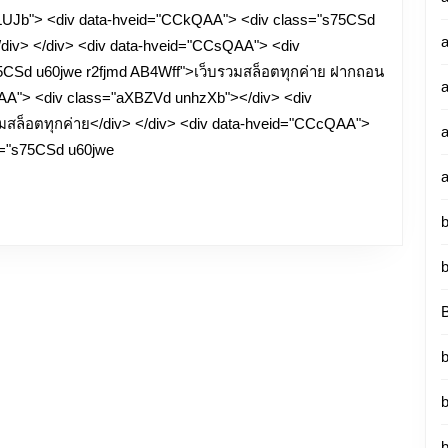
มา
สล็อต77
จริง
JLUJb"> <div data-hveid="CCkQAA"> <div class="s75CSd
ร่วม
แตก
/div> </div> <div data-hveid="CCsQAA"> <div
punp
สนุก
5CSd u60jwe r2fjmd AB4Wff">เว็บรวมสล็อตทุกค่าย ฝากถอน
ง่าย
เปิด
CgQAA"> <div class="aXBZVd unhzXb"></div> <div
กับ
จ่าย
โอกา
มสล็อตทุกค่าย</div> </div> <div data-hveid="CCcQAA">
สล็อต
จริง
s="s75CSd u60jwe
ให้
ออนไลน์
Top
คน
และ
42
ไม่มี
พบ
by
ทุน
กับ
Magnoli
Top
โอกาส
punpro7
31
ใน
by
การ
Niki
เป็น