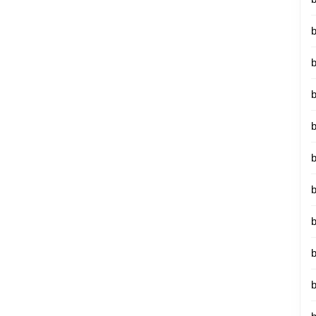
เจ้าของ
รางวัล
มหาศาล
b
b
b