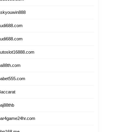
7
askyouwin888
ro77
audi688.com
ส
audi688.com
autoslot16888.com
ba88th.com
babet555.com
a
Baccarat
77.world
baj88thb
bar4game24hr.com
bbp168.me