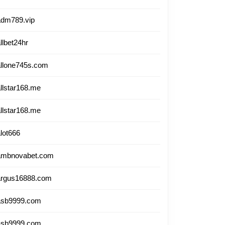
o777.us
adm789.vip
llbet24hr
allone745s.com
77
่มี
allstar168.me
allstar168.me
lot666
ambnovabet.com
ัย
ต
argus16888.com
asb9999.com
asb9999.com