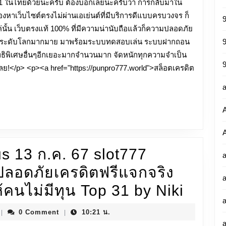
สล็อต77
ดับ 1 ในไทยด้วยนะครับ ต้องบอกเลยนะครับว่า การกลับมาใน
งหาเว็บไซต์ตรงไม่ผ่านเอเย่นต์ที่มีบริการดีแบบครบวงจร ก็
สุด
นั้น เว็บตรงแท้ 100% ที่มีความน่านับถือแล้วก็ความปลอดภัย
ยอด
นำระดับโลกมากมาย มาพร้อมระบบทดสอบเล่น ระบบฝากถอน
เว็บ
สิทธิพิเศษอื่นๆอีกเยอะมากจำนวนมาก จัดหนักทุกความจำเป็น
เลย!</p> <p><a href="https://punpro777.world">สล็อตเครดิต
Sa
พนัน
เล่น
ง่าย
กำไร
ดี
s 13 ก.ค. 67 slot777
โบนัส
 ปลอดภัยเครดิตฟรีแจกจริง
ราย
ปัน
คนไม่มีทุน Top 31 by Niki
วัน
โปร7
imothy
0 Comment
10:21 น.
|
|
รับ
enkins