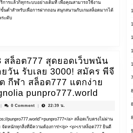
การแล้วก็ทุกระบบอย่างเต็มที่ เพื่อคุณสามารถใช้งาน
ีขั้นต่ำสำหรับเพื่อการฝากถอน สนุกสนานกับเกมสล็อตมากได้
พระดับ
8 สล็อต777 สุดยอดเว็บพนัน
1
ยวัน รับเลย 3000! สมัคร พีจี
อต กีฬา สล็อต777 แตกง่าย
สล็อต77
gnolia punpro777.world
11
imothy
0 Comment
22:39 น.
|
|
enkins
July
ps://punpro777.world">punpro777</a> สล็อตเว็บตรงไม่ผ่าน
2568
จัดหนักทุกสิ่งที่มีความต้องการ!</p> <p>เราสล็อต777 ยินดี