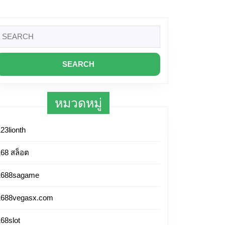
Search
or:
หมวดหมู่
23lionth
168 สล็อต
1688sagame
1688vegasx.com
68slot