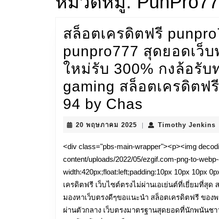
หมวดหมู่:
PunPro7
สล็อตเครดิตฟรี punpr
punpro777 สุดยอดเว็บพ
ใหม่รับ 300% กงล้อรับท
gaming สล็อตเครดิตฟรี
สล็อต
94 by Chas
เครดิต
20
T
20 พฤษภาคม 2025
Timothy Jenkins
|
พฤษภาคม
J
ฟรี
2025
<div class="pbs-main-wrapper"><p><img decodi
punpro777
content/uploads/2022/05/ezgif.com-png-to-webp
10
width:420px;float:left;padding:10px 10px 10px 
เครดิตฟรี เว็บไซต์ตรงไม่ผ่านเอเย่นต์ที่เยี่ยมที่
พฤษภาคม
มองหาเว็บตรงดีๆขอแนะนำ สล็อตเครดิตฟรี ของพวก
68
ผ่านตัวกลาง เว็บตรงมาตรฐานสุดยอดที่นักพนันชา