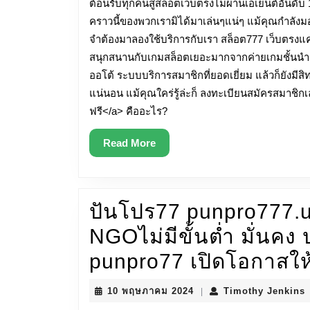
ต้อนรับทุกคนสู่สล็อตเว็บตรงไม่ผ่านเอเย่นต์อัน
กงล้อ
คราวนี้ของพวกเรามิได้มาเล่นๆแน่ๆ แม้คุณกำลังมอ
จำต้องมาลองใช้บริการกับเรา สล็อต777 เว็บตรงแค่
รับ
สนุกสนานกับเกมสล็อตเยอะมากจากค่ายเกมชั้น
ทรัพย์pg
ออโต้ ระบบบริการสมาชิกที่ยอดเยี่ยม แล้วก็ยังมี
แน่นอน แม้คุณใคร่รู้ล่ะก็ ลงทะเบียนสมัครสมาชิก
slot,Joker,
ฟรี</a> คืออะไร?
gaming
Read
Read More
สล็อต
More
เครดิต
ฟรี
ปันโปร77 punpro777.u
สวรรค์
NGOไม่มีขั้นต่ำ มั่นคง
ของ
punpro77 เปิดโอกาสให้
นัก
10
T
10 พฤษภาคม 2024
Timothy Jenkins
|
เดิม
พฤษภาคม
J