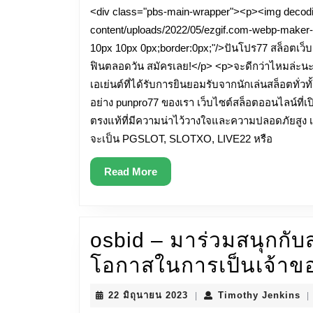
2024
พัน
<div class="pbs-main-wrapper"><p><img decodi
content/uploads/2022/05/ezgif.com-webp-maker-1
Top
10px 10px 0px;border:0px;"/>ปันโปร77 สล็อตเว็
94
ฟินตลอดวัน สมัครเลย!</p> <p>จะดีกว่าไหมล่ะนะค
by
เอเย่นต์ที่ได้รับการยินยอมรับจากนักเล่นสล็อตทั่ว
อย่าง punpro77 ของเรา เว็บไซต์สล็อตออนไลน์ที่เ
Chas
ตรงแท้ที่มีความน่าไว้วางใจและความปลอดภัยสูง เพ
จะเป็น PGSLOT, SLOTXO, LIVE22 หรือ
Read
Read More
More
osbid – มาร่วมสนุกกั
โอกาสในการเป็นเจ้าข
22
Ti
22 มิถุนายน 2023
Timothy Jenkins
|
|
มิถุนายน
Je