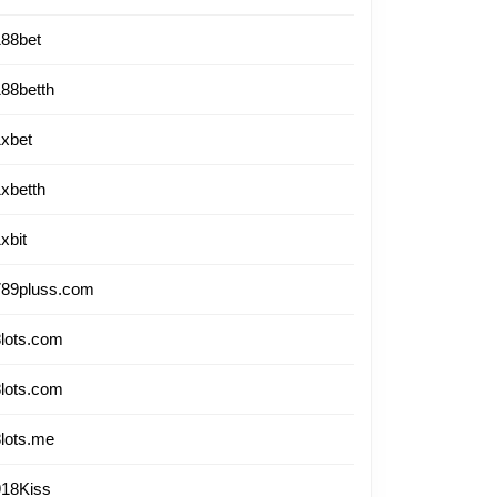
188bet
188betth
1xbet
1xbetth
xbit
789pluss.com
7
8lots.com
8lots.com
8lots.me
918Kiss