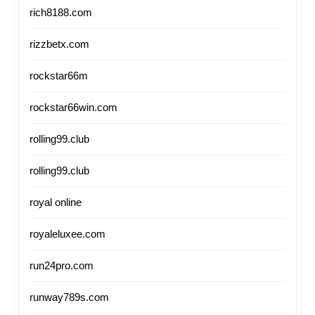
rich8188.com
rizzbetx.com
rockstar66m
rockstar66win.com
rolling99.club
rolling99.club
royal online
royaleluxee.com
run24pro.com
runway789s.com