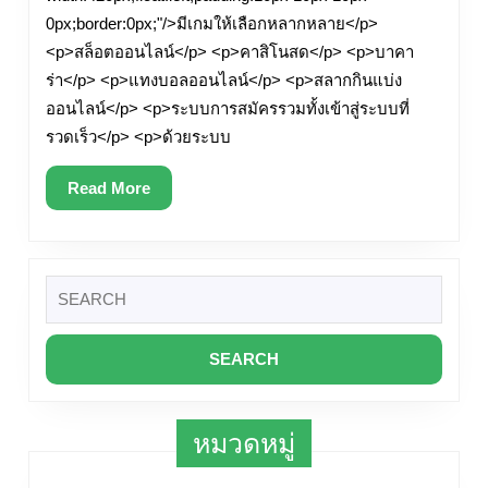
Top
0px;border:0px;"/>มีเกมให้เลือกหลากหลาย</p>
38
<p>สล็อตออนไลน์</p> <p>คาสิโนสด</p> <p>บาคา
by
ร่า</p> <p>แทงบอลออนไลน์</p> <p>สลากกินแบ่ง
ออนไลน์</p> <p>ระบบการสมัครรวมทั้งเข้าสู่ระบบที่
Waylon
รวดเร็ว</p> <p>ด้วยระบบ
Read
Read More
More
Search
for:
หมวดหมู่