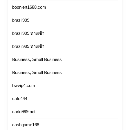
boonlert1688.com
brazil999
brazil999 ทางเข้า
brazil999 ทางเข้า
Business, Small Business
Business, Small Business
bwvip4.com
cafe444
carlo999.net
cashgame168