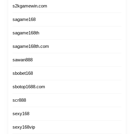
s2kgamewin.com
sagame168
sagame168th
sagame168th.com
sawan888
sbobet168
sbotop1688.com
scr888
sexy168
sexy168vip