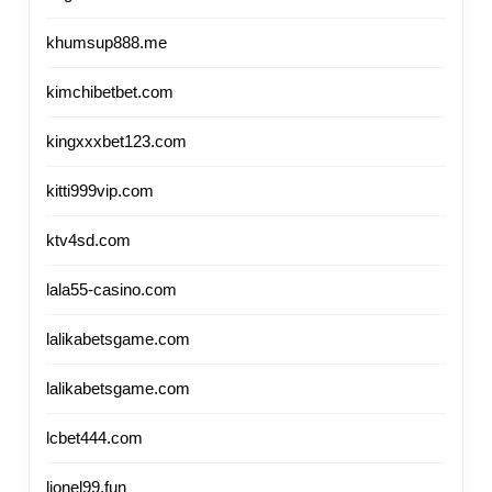
khumsup888.me
kimchibetbet.com
kingxxxbet123.com
kitti999vip.com
ktv4sd.com
lala55-casino.com
lalikabetsgame.com
lalikabetsgame.com
lcbet444.com
lionel99.fun