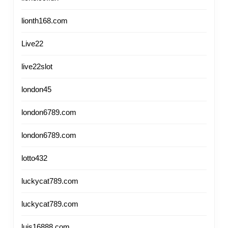
lionth168.com
Live22
live22slot
london45
london6789.com
london6789.com
lotto432
luckycat789.com
luckycat789.com
luis16888.com