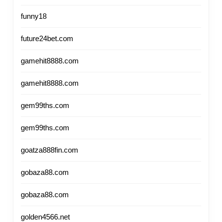
funny18
future24bet.com
gamehit8888.com
gamehit8888.com
gem99ths.com
gem99ths.com
goatza888fin.com
gobaza88.com
gobaza88.com
golden4566.net