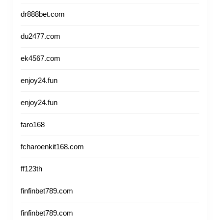
dr888bet.com
du2477.com
ek4567.com
enjoy24.fun
enjoy24.fun
faro168
fcharoenkit168.com
ff123th
finfinbet789.com
finfinbet789.com