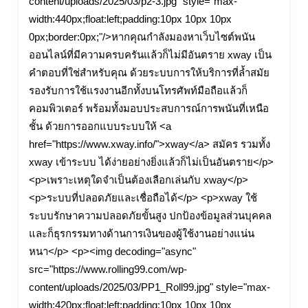
content/uploads/2025/03/p2-3.jpg" style="max-
เว็บ
width:440px;float:left;padding:10px 10px 10px
ตรง
0px;border:0px;"/>หากคุณกำลังมองหาเว็บไซต์พนัน
ออนไลน์ที่มีความครบครันแล้วก็ไม่มีอันตราย xway เป็น
แตก
คำตอบที่ใช่สำหรับคุณ ด้วยระบบการให้บริการที่ล้ำสมัย
หนัก
รองรับการใช้แรงงานอีกทั้งบนโทรศัพท์มือถือแล้วก็
คอมพิวเตอร์ พร้อมทั้งมอบประสบการณ์การพนันที่เหนือ
ฝาก
ชั้น ด้วยการออกแบบระบบให้ <a
ถอน
href="https://www.xway.info/">xway</a> สมัคร รวมทั้ง
ออ
xway เข้าระบบ ได้ง่ายอย่างยิ่งแล้วก็ไม่เป็นอันตราย</p>
<p>เพราะเหตุใดจำเป็นต้องเลือกเล่นกับ xway</p>
โต้
<p>ระบบที่ปลอดภัยและเชื่อถือได้</p> <p>xway ใช้
ไว
ระบบรักษาความปลอดภัยขั้นสูง ปกป้องข้อมูลส่วนบุคคล
ไม่
และก็ธุรกรรมทางด้านการเงินของผู้ใช้งานอย่างแน่น
หนา</p> <p><img decoding="async"
ติด
src="https://www.rolling99.com/wp-
เทิร์น
content/uploads/2025/03/PP1_Roll99.jpg" style="max-
width:420px;float:left;padding:10px 10px 10px