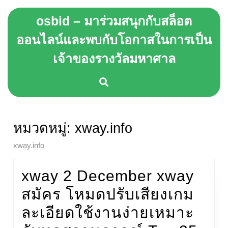
Skip
osbid – มาร่วมสนุกกับสล็อต
to
content
ออนไลน์และพบกับโอกาสในการเป็น
Skip
เจ้าของรางวัลมหาศาล
to
content
หมวดหมู่:
xway.info
xway.info
xway 2 December xway
สมัคร โหมดปรับเสียงเกม
ละเอียดใช้งานง่ายเหมาะ