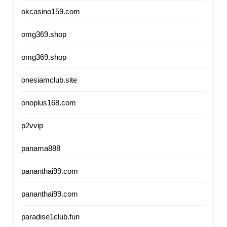
okcasino159.com
omg369.shop
omg369.shop
onesiamclub.site
onoplus168.com
p2vvip
panama888
pananthai99.com
pananthai99.com
paradise1club.fun