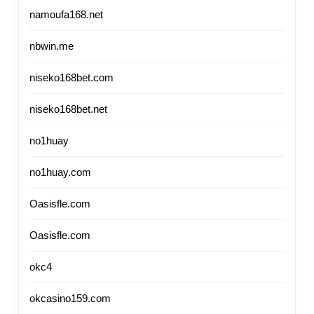
namoufa168.net
nbwin.me
niseko168bet.com
niseko168bet.net
no1huay
no1huay.com
Oasisfle.com
Oasisfle.com
okc4
okcasino159.com