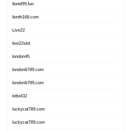
lionel99.fun
lionth168.com
Live22
live22slot
london45
london6789.com
london6789.com
lotto432
luckycat789.com
luckycat789.com