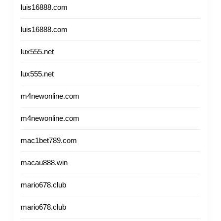
luis16888.com
luis16888.com
lux555.net
lux555.net
m4newonline.com
m4newonline.com
mac1bet789.com
macau888.win
mario678.club
mario678.club