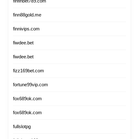
finfinbet789.com
finn88gold.me
finnivips.com
fiwdee.bet
fiwdee.bet
fizz169bet.com
fortune99vip.com
fox689ok.com
fox689ok.com
fullslotpg