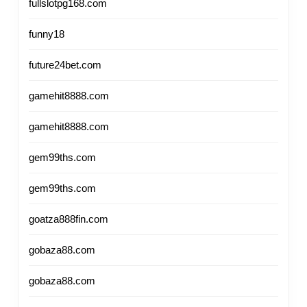
fullslotpg168.com
funny18
future24bet.com
gamehit8888.com
gamehit8888.com
gem99ths.com
gem99ths.com
goatza888fin.com
gobaza88.com
gobaza88.com