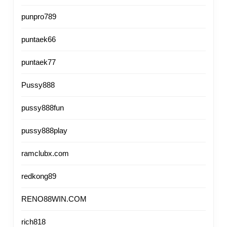
punpro789
puntaek66
puntaek77
Pussy888
pussy888fun
pussy888play
ramclubx.com
redkong89
RENO88WIN.COM
rich818