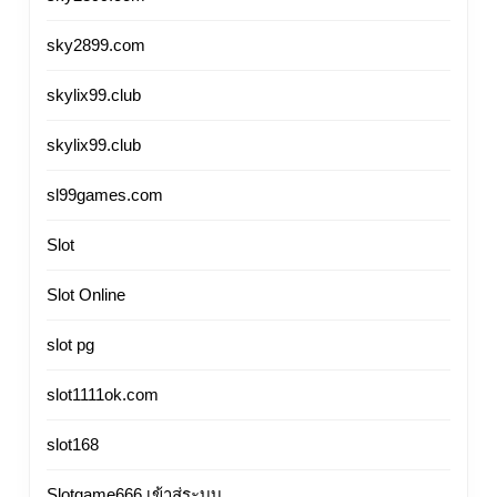
sky2899.com
skylix99.club
skylix99.club
sl99games.com
Slot
Slot Online
slot pg
slot1111ok.com
slot168
Slotgame666 เข้าสู่ระบบ