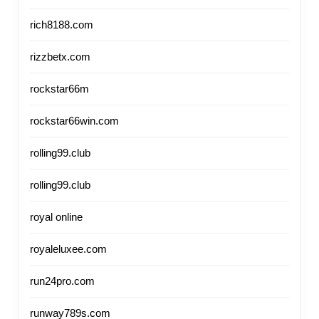
rich8188.com
rizzbetx.com
rockstar66m
rockstar66win.com
rolling99.club
rolling99.club
royal online
royaleluxee.com
run24pro.com
runway789s.com