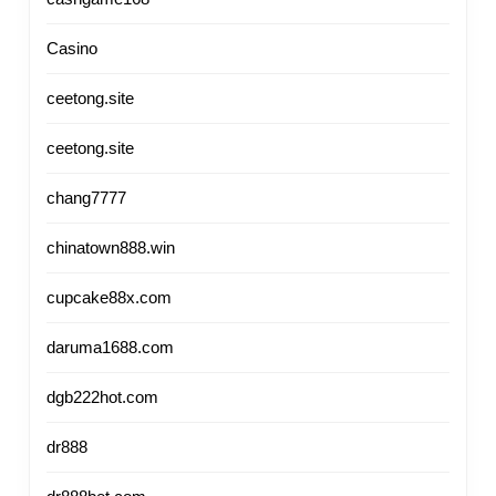
Casino
ceetong.site
ceetong.site
chang7777
chinatown888.win
cupcake88x.com
daruma1688.com
dgb222hot.com
dr888