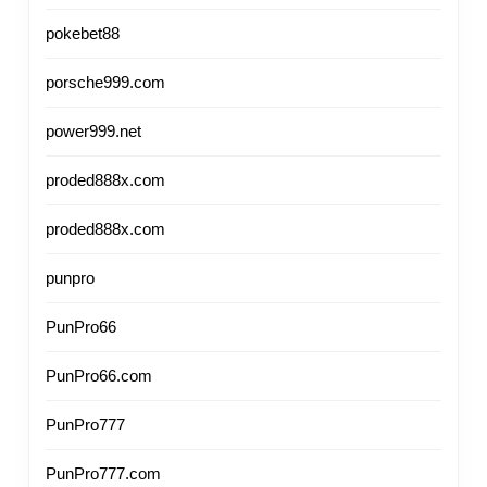
pokebet88
porsche999.com
power999.net
proded888x.com
proded888x.com
punpro
PunPro66
PunPro66.com
PunPro777
PunPro777.com