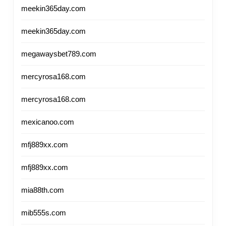
meekin365day.com
meekin365day.com
megawaysbet789.com
mercyrosa168.com
mercyrosa168.com
mexicanoo.com
mfj889xx.com
mfj889xx.com
mia88th.com
mib555s.com