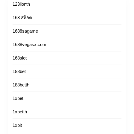
ทุก
123lionth
เวลา
168 สล็อต
Top
1688sagame
17
by
1688vegasx.com
Terence
168slot
188bet
188betth
1xbet
1xbetth
1xbit