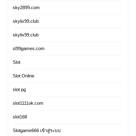
sky2899.com
skylix99.club
skylix99.club
sl99games.com
Slot
Slot Online
slot pg
slot1111ok.com
slot168
Slotgame666 เข้าสู่ระบบ