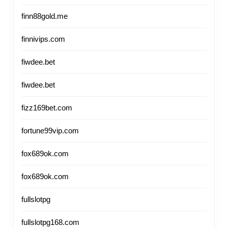
finn88gold.me
finnivips.com
fiwdee.bet
fiwdee.bet
fizz169bet.com
fortune99vip.com
fox689ok.com
fox689ok.com
fullslotpg
fullslotpg168.com