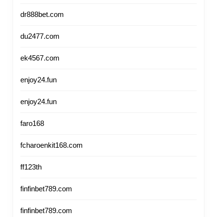
dr888bet.com
du2477.com
ek4567.com
enjoy24.fun
enjoy24.fun
faro168
fcharoenkit168.com
ff123th
finfinbet789.com
finfinbet789.com