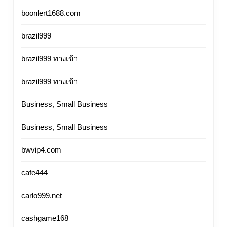
boonlert1688.com
brazil999
brazil999 ทางเข้า
brazil999 ทางเข้า
Business, Small Business
Business, Small Business
bwvip4.com
cafe444
carlo999.net
cashgame168