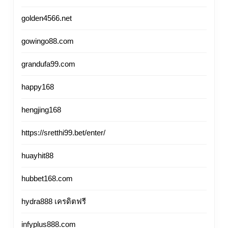
golden4566.net
gowingo88.com
grandufa99.com
happy168
hengjing168
https://sretthi99.bet/enter/
huayhit88
hubbet168.com
hydra888 เครดิตฟรี
infyplus888.com