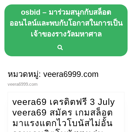
Skip
osbid – มาร่วมสนุกกับสล็อต
to
content
ออนไลน์และพบกับโอกาสในการเป็น
Skip
เจ้าของรางวัลมหาศาล
to
content
หมวดหมู่:
veera6999.com
veera6999.com
veera69 เครดิตฟรี 3 July
veera69 สมัคร เกมสล็อต
มาแรงแตกไวโบนัสไม่อั้น