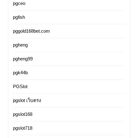
pgceo
pgfish
pggold168bet.com
pgheng
pgheng99
pgk44b
PGSlot
pgslot เว็บตรง
pgslot168
pgslot718