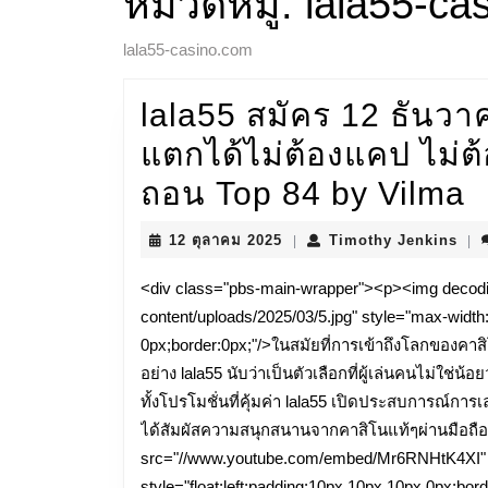
หมวดหมู่:
lala55-ca
lala55-casino.com
lala55 สมัคร 12 ธันวาค
แตกได้ไม่ต้องแคป ไม่ต
l
ถอน Top 84 by Vilma
ส
12
Tim
12 ตุลาคม 2025
Timothy Jenkins
|
|
ตุลาคม
Jen
1
2025
<div class="pbs-main-wrapper"><p><img decodin
ธ
content/uploads/2025/03/5.jpg" style="max-width:
l
0px;border:0px;"/>ในสมัยที่การเข้าถึงโลกของคาสิโน
อย่าง lala55 นับว่าเป็นตัวเลือกที่ผู้เล่นคนไม่ใช่
เ
ทั้งโปรโมชั่นที่คุ้มค่า lala55 เปิดประสบการณ์การเ
สู่
ได้สัมผัสความสนุกสนานจากคาสิโนแท้ๆผ่านมือถือ
ร
src="//www.youtube.com/embed/Mr6RNHtK4XI" fr
style="float:left;padding:10px 10px 10px 0px;bor