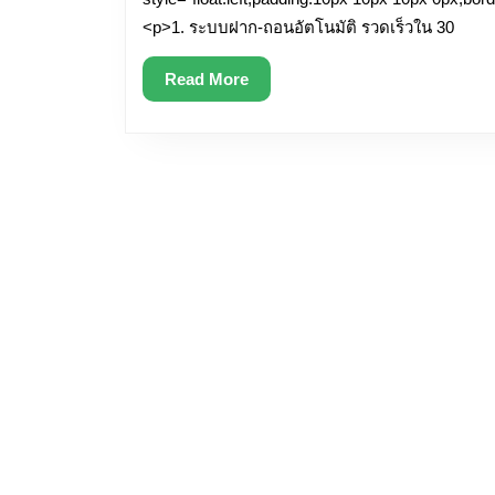
ใ
<p>1. ระบบฝาก-ถอนอัตโนมัติ รวดเร็วใน 30
ก็
Read
Read More
แ
More
ไ
ไ
ต
แ
ไ
ต
แ
ไ
ต