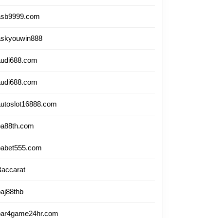
asb9999.com
askyouwin888
audi688.com
audi688.com
autoslot16888.com
ba88th.com
babet555.com
Baccarat
baj88thb
bar4game24hr.com