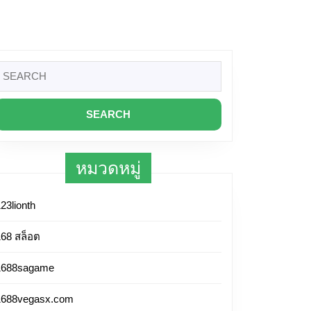
Search
or:
หมวดหมู่
23lionth
168 สล็อต
1688sagame
1688vegasx.com