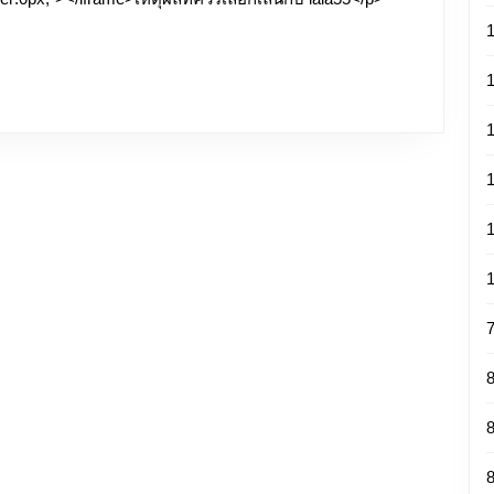
คร
1
ตก
ด้
ม่
้อง
คป
1
ม่
้อง
จ้ง
ม่
้อง