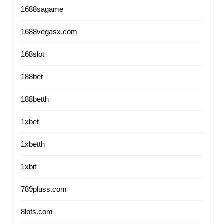
by
1688sagame
Candice
1688vegasx.com
168slot
188bet
188betth
1xbet
1xbetth
1xbit
789pluss.com
8lots.com