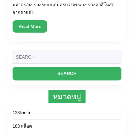
อั้น
พลาด</p> <p>ระบบเกมครบวงจร</p> <p>คาสิโนสด
จากค่ายดัง
โบนัส
เข้า
Read
Read More
More
ไว
มาก
Search
เข้า
for:
เกม
ไว
ทุก
หมวดหมู่
ค่าย
Top
123lionth
20
168 สล็อต