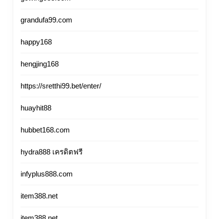
grandufa99.com
happy168
hengjing168
https://sretthi99.bet/enter/
huayhit88
hubbet168.com
hydra888 เครดิตฟรี
infyplus888.com
item388.net
item388.net