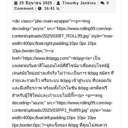
25
25
Timothy
25 มิถุนายน 2025
Timothy Jenkins
0
|
|
มิถุนายน
Jenkins
Comment
16:41 น.
December
|
2025
tkbpg
<div class="pbs-main-wrapper"><p><img
decoding="async" src="https://www.rolling99.com/wp-
เว็บ
content/uploads/2025/03/BT_ROLL99.jpg" style="max-
แท้
width:400px;float:right;padding:10px 0px 10px
มั่นคง
10px;border:0px;"/><a
href="https://www.tkbpgg.com/">tkbpg</a> เป็น
ไม่
แพลตฟอร์มคาสิโนออนไลน์ที่ดีไซน์มาเพื่อตอบโจทย์ผู้
ต้อง
เล่นสมัยใหม่อย่างแท้จริง ไม่ว่าจะเป็นการ tkbpg สมัคร ที่
ง่ายและรวดเร็ว หรือระบบ tkbpg เข้าสู่ระบบ ที่ปลอดภัย
รอ
และมีเสถียรภาพ พร้อมทั้งโปรโมชัน tkbpg เครดิตฟรี
นาน
สำหรับผู้ใช้ใหม่และเก่าแบบไม่มีกั๊ก</p> <p><img
โบนัส
decoding="async" src="https://www.rolling99.com/wp-
content/uploads/2025/03/PP1_Roll99.jpg" style="max-
จ่าย
width:400px;float:left;padding:10px 10px 10px
ไม่
0px;border:0px;"/>จุดแข็งของ tkbpg ที่คุณไม่สมควร