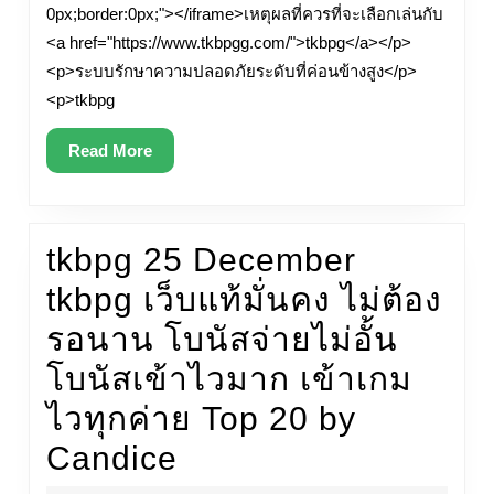
0px;border:0px;"></iframe>เหตุผลที่ควรที่จะเลือกเล่นกับ
ปิด
<a href="https://www.tkbpgg.com/">tkbpg</a></p>
ฟังก์ชัน
<p>ระบบรักษาความปลอดภัยระดับที่ค่อนข้างสูง</p>
เมื่อ
<p>tkbpg
สะดวก
Read
Read More
More
เหมาะ
กับ
tkbpg 25 December
ทุก
tkbpg เว็บแท้มั่นคง ไม่ต้อง
คน
รอนาน โบนัสจ่ายไม่อั้น
Top
โบนัสเข้าไวมาก เข้าเกม
63
ไวทุกค่าย Top 20 by
by
tkbpg
Candice
Kacey