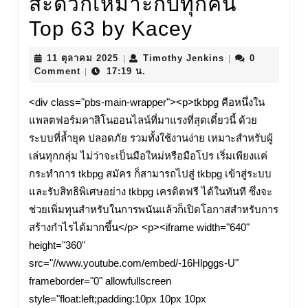
สะดวกเหมาะกับทุกคน
tkbpg
Top 63 by Kacey
สมัคร
11
Timothy
11 ตุลาคม 2025
Timothy Jenkins
0
|
|
ตุลาคม
Jenkins
Comment
17:19 น.
23
|
2025
กันยายน
<div class="pbs-main-wrapper"><p>tkbpg คือหนึ่งใน
แพลตฟอร์มคาสิโนออนไลน์ที่มาแรงที่สุดเดี๋ยวนี้ ด้วย
tkbpg
ระบบที่ล้ำยุค ปลอดภัย รวมทั้งใช้งานง่าย เหมาะสำหรับผู้
สมัคร
เล่นทุกกลุ่ม ไม่ว่าจะเป็นมือใหม่หรือมือโปร เริ่มเพียงแค่
ป้องกัน
กระทำการ tkbpg สมัคร ก็สามารถไปสู่ tkbpg เข้าสู่ระบบ
และรับสิทธิพิเศษอย่าง tkbpg เครดิตฟรี ได้ในทันที ซึ่งจะ
เล่น
ช่วยเพิ่มทุนสำหรับในการพนันแล้วก็เปิดโอกาสสำหรับการ
ต่อ
สร้างกำไรได้มากขึ้น</p> <p><iframe width="640"
height="360"
เกิน
src="//www.youtube.com/embed/-16Hlpggs-U"
งบ
frameborder="0" allowfullscreen
เปิด
style="float:left;padding:10px 10px 10px