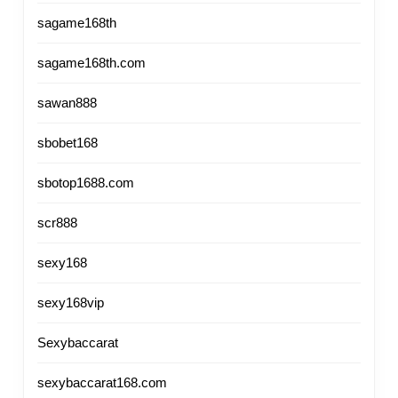
sagame168th
sagame168th.com
sawan888
sbobet168
sbotop1688.com
scr888
sexy168
sexy168vip
Sexybaccarat
sexybaccarat168.com