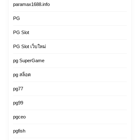
paramax1688.info
PG
PG Slot
PG Slot เว็บใหม่
pg SuperGame
pg สล็อต
pg77
pg99
pgceo
pgfish