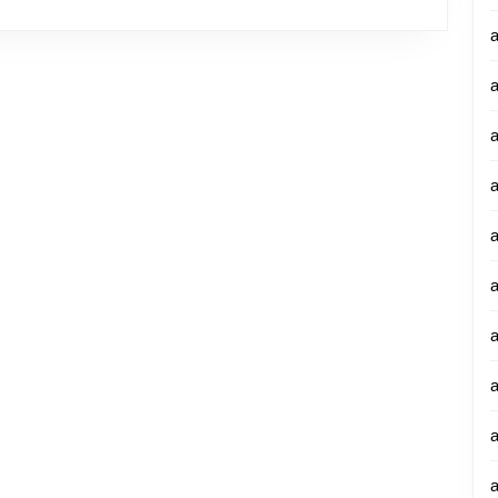
บาท
ยู
ส
a
เดียว
เล่น
ได้
ทุก
เกม
a
ครบ
จบ
ที่
เดียว