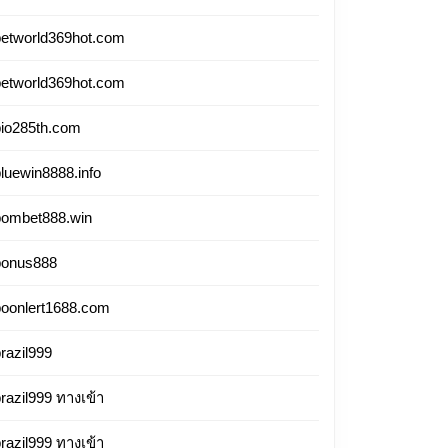
betworld369hot.com
betworld369hot.com
bio285th.com
luewin8888.info
bombet888.win
bonus888
boonlert1688.com
razil999
razil999 ทางเข้า
razil999 ทางเข้า