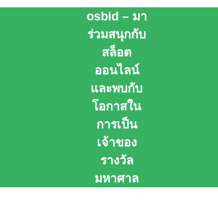
osbid – มา
ร่วมสนุกกับ
สล็อต
ออนไลน์
และพบกับ
โอกาสใน
การเป็น
เจ้าของ
รางวัล
มหาศาล