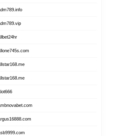
adm789.info
adm789.vip
llbet24hr
allone745s.com
allstar168.me
allstar168.me
lot666
ambnovabet.com
argus16888.com
asb9999.com