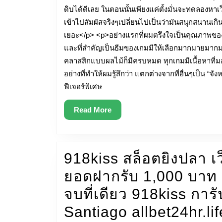
สล็อต
ดิบได้ดีเลย ในตอนนั้นเพียงแค่ตั้งมั่นจะทดลองหาเว
ครบ
เข้าไปสัมผัสจริงๆเปลี่ยนไปเป็นว่ามันสนุกสนานเกิ
เยอะ</p> <p>อย่างแรกที่ผมตรึงใจเป็นคุณภาพขอ
จบ
และที่สำคัญเป็นธีมของเกมมีให้เลือกมากมายมากมาย
ที่
คลาสสิกแบบผลไม้ก็มีครบหมด ทุกเกมมีเนื้อหาที่มอ
อย่างที่ทำให้ผมรู้สึกว่า แตกต่างจากที่อื่นๆเป็น “
เดียว
ฟีเจอร์พิเศษ
กล่อง
Read
Read More
สุ่ม
More
ลุ้น
รางวัล
918kiss สล็อตยิงปลา เ
ฟรี
ยอดฝากรับ 1,000 บาท ย
สมจริง
จบที่เดียว 918kiss การ
เสียง
Santiago allbet24hr.l