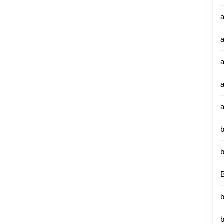
918kiss
กา
รัน
ตีจาก
รีวิว
จริง
Top
100
by
Santiago
allbet24hr.life
2