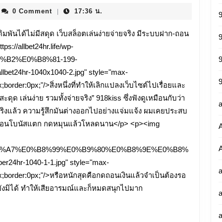
สล็อต
mothy
0 Comment
17:36 น.
|
nkins
ยิง
ิมพันได้ไม่มีสดุด เว็บสล็อตเล่นง่ายจ่ายจริง มีระบบฝาก-ถอน
ปลา
s://allbet24hr.life/wp-
เว็บ
B8%B2%E0%B8%81-199-
4hr-1040x1040-2.jpg" style="max-
ตรง
;border:0px;"/>สิ่งหนึ่งที่ทำให้เลิกแปลงเว็บไซต์ไปเรื่อยและ
ต้นแบบ
ีสะดุด เล่นง่าย รวมทั้งจ่ายจริง” 918kiss ซึ่งฟังดูเหมือนกับว่า
ของ
จริงแล้ว ความรู้สึกมันต่างออกไปอย่างแจ่มแจ้ง ผมเคยประสบ
้างตอนโบนัสแตก กดหมุนแล้วโหลดนาน</p> <p><img
เอเชีย
ทุก
E0%B8%A7%E0%B8%99%E0%B9%80%E0%B8%9E%E0%B8%
r-1040-1-1.jpg" style="max-
ยอด
px;border:0px;"/>หรือหนักสุดคือกดถอนเงินแล้วจำเป็นต้องรอ
ฝาก
ยังมิได้ ทำให้เสียอารมณ์และก็หมดสนุกไปมาก
รับ
1,000