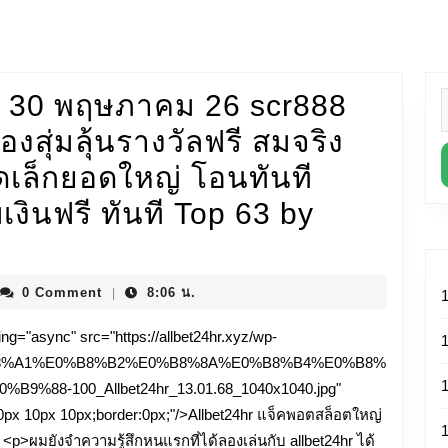
yz 30 พฤษภาคม 26 scr888
f
องสุ่มลุ้นรางวัลฟรี สมจริง
ดเล็กยอดใหญ่ โอนทันที
เงินฟรี ทันที Top 63 by
mothy
0 Comment
8:06 น.
|
1
nkins
g="async" src="https://allbet24hr.xyz/wp-
E0%B8%A1%E0%B8%B2%E0%B8%8A%E0%B8%B4%E0%B8%
8-100_Allbet24hr_13.01.68_1040x1040.jpg"
x 0px 10px 10px;border:0px;"/>Allbet24hr แจ็คพอตสล็อตใหญ่
<p>ผมยังจำความรู้สึกหนแรกที่ได้ลองเล่นกับ allbet24hr ได้