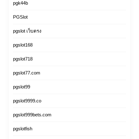
pgk44b
PGSlot
pgslot เว็บตรง
pgslot168
pgslot718
pgslot77.com
pgslot99
pgslot9999.co
pgslot999bets.com
pgslotfish