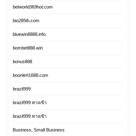
betworld369hot.com
bio285th.com
bluewin8888.info
bombet888.win
bonus888
boonlert1688.com
brazil999
brazil999 ทางเข้า
brazil999 ทางเข้า
Business, Small Business