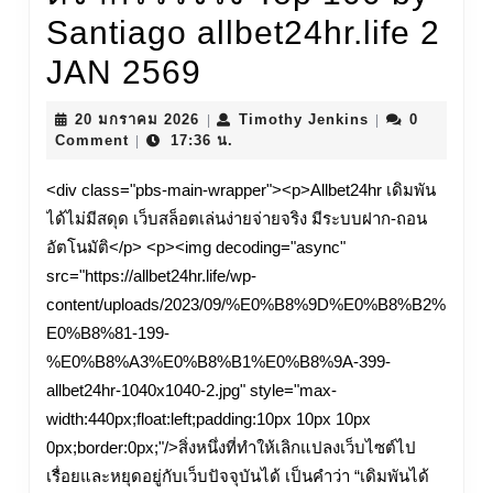
January
Santiago allbet24hr.life 2
69
918kiss
JAN 2569
สล็อต
20
Timothy
20 มกราคม 2026
Timothy Jenkins
0
|
|
มกราคม
Jenkins
Comment
17:36 น.
ยิง
|
2026
ปลา
<div class="pbs-main-wrapper"><p>Allbet24hr เดิมพัน
ได้ไม่มีสดุด เว็บสล็อตเล่นง่ายจ่ายจริง มีระบบฝาก-ถอน
เว็บ
อัตโนมัติ</p> <p><img decoding="async"
ตรง
src="https://allbet24hr.life/wp-
ต้นแบบ
content/uploads/2023/09/%E0%B8%9D%E0%B8%B2%
E0%B8%81-199-
ของ
%E0%B8%A3%E0%B8%B1%E0%B8%9A-399-
เอเชีย
allbet24hr-1040x1040-2.jpg" style="max-
width:440px;float:left;padding:10px 10px 10px
ทุก
0px;border:0px;"/>สิ่งหนึ่งที่ทำให้เลิกแปลงเว็บไซต์ไป
ยอด
เรื่อยและหยุดอยู่กับเว็บปัจจุบันได้ เป็นคำว่า “เดิมพันได้