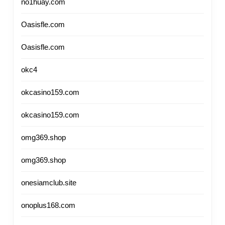
no1huay.com
Oasisfle.com
Oasisfle.com
okc4
okcasino159.com
okcasino159.com
omg369.shop
omg369.shop
onesiamclub.site
onoplus168.com