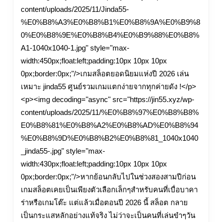
ง่าย
content/uploads/2025/11/Jinda55-
ขาย
จริง
%E0%B8%A3%E0%B8%B1%E0%B8%9A%E0%B9%8
ฝัน
ไหม
0%E0%B8%9E%E0%B8%B4%E0%B9%88%E0%B8%
Top
A1-1040x1040-1.jpg" style="max-
ลอง
width:450px;float:left;padding:10px 10px 10px
40
เอง
0px;border:0px;"/>เกมสล็อตยอดนิยมแห่งปี 2026 เล่น
by
เหมาะ jinda55 ศูนย์รวมเกมแตกง่ายจากทุกค่ายดัง !</p>
แล้ว
Jacq
<p><img decoding="async" src="https://jin55.xyz/wp-
เครดิต
content/uploads/2025/11/%E0%B8%97%E0%B8%B8%
jin88
ฟรี
E0%B8%81%E0%B8%A2%E0%B8%AD%E0%B8%94
%E0%B8%9D%E0%B8%B2%E0%B8%81_1040x1040
นี่
_jinda55-.jpg" style="max-
แหละ
width:430px;float:left;padding:10px 10px 10px
ตัว
0px;border:0px;"/>หากย้อนกลับไปในช่วงสองสามปีก่อน
เกมสล็อตเคยเป็นเพียงตัวเลือกเล็กๆสำหรับคนที่เบื่อบาคา
เปิด
ร่าหรือเกมโต๊ะ แต่แล้วเมื่อตอนปี 2026 นี้ สล็อต กลาย
ทาง
เป็นกระแสหลักอย่างแท้จริง ไม่ว่าจะเป็นคนที่เล่นขำๆวัน