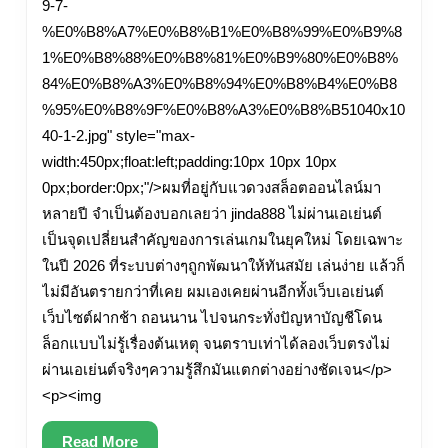
9-7-
ค่าย
%E0%B8%A7%E0%B8%B1%E0%B8%99%E0%B9%8
ปัง
1%E0%B8%88%E0%B8%81%E0%B9%80%E0%B8%
84%E0%B8%A3%E0%B8%94%E0%B8%B4%E0%B8
ทุก
%95%E0%B8%9F%E0%B8%A3%E0%B8%B51040x10
เกม
40-1-2.jpg" style="max-
โบนั
width:450px;float:left;padding:10px 10px 10px
0px;border:0px;"/>ผมที่อยู่กับแวดวงสล็อตออนไลน์มา
แจก
หลายปี จำเป็นต้องบอกเลยว่า jinda888 ไม่ผ่านเอเย่นต์
ให้
เป็นจุดเปลี่ยนสำคัญของการเล่นเกมในยุคใหม่ โดยเฉพาะ
ในปี 2026 ที่ระบบต่างๆถูกพัฒนาให้ทันสมัย เล่นง่าย แล้วก็
ทุก
ไม่มีอันตรายกว่าที่เคย ผมเองเคยผ่านอีกทั้งเว็บเอเย่นต์
ยูส
เว็บไซต์ฝากช้า ถอนนาน ไปจนกระทั่งปัญหาบัญชีโดน
100
ล็อกแบบไม่รู้เรื่องต้นเหตุ จนตราบเท่าได้ลองเว็บตรงไม่
ผ่านเอเย่นต์จริงๆความรู้สึกมันแตกต่างอย่างชัดเจน</p>
ไม่
<p><img
ผ่าน
Read
Read More