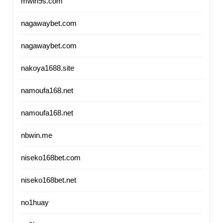
mwin9s.com
nagawaybet.com
nagawaybet.com
nakoya1688.site
namoufa168.net
namoufa168.net
nbwin.me
niseko168bet.com
niseko168bet.net
no1huay