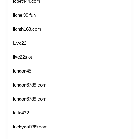
lcbet444.com
lionel99.fun
lionth168.com
Live22
live22slot
london45
london6789.com
london6789.com
lotto432
luckycat789.com