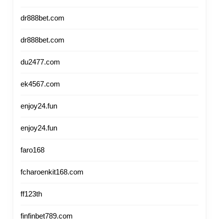
dr888bet.com
dr888bet.com
du2477.com
ek4567.com
enjoy24.fun
enjoy24.fun
faro168
fcharoenkit168.com
ff123th
finfinbet789.com