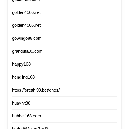
golden4566.net
golden4566.net
gowingo88.com
grandufa99.com
happy168
hengjing168
https://sretthi99.bet/enter/
huayhit88
hubbet168.com
hydra888 เครดิตฟรี