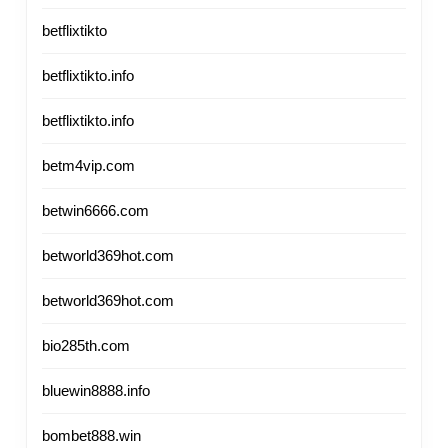
betflixtikto
betflixtikto.info
betflixtikto.info
betm4vip.com
betwin6666.com
betworld369hot.com
betworld369hot.com
bio285th.com
bluewin8888.info
bombet888.win