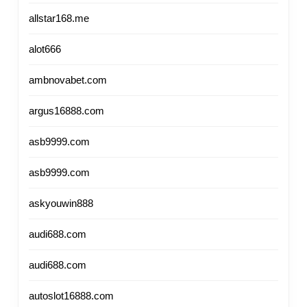
allstar168.me
alot666
ambnovabet.com
argus16888.com
asb9999.com
asb9999.com
askyouwin888
audi688.com
audi688.com
autoslot16888.com