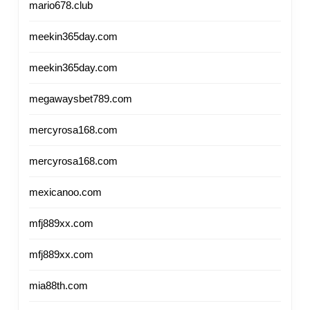
mario678.club
meekin365day.com
meekin365day.com
megawaysbet789.com
mercyrosa168.com
mercyrosa168.com
mexicanoo.com
mfj889xx.com
mfj889xx.com
mia88th.com