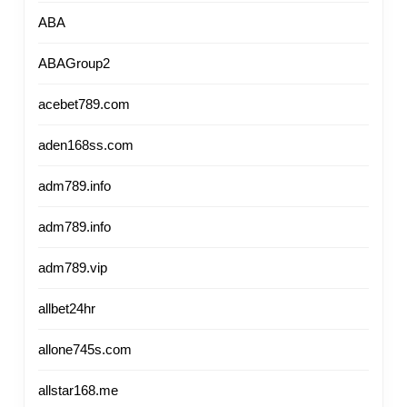
ABA
ABAGroup2
acebet789.com
aden168ss.com
adm789.info
adm789.info
adm789.vip
allbet24hr
allone745s.com
allstar168.me