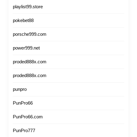
playlist99.store
pokebet88
porsche999.com
power999.net
proded888x.com
proded888x.com
punpro
PunPro66
PunPro66.com
PunPro777