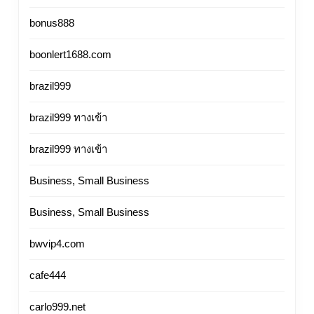
bonus888
boonlert1688.com
brazil999
brazil999 ทางเข้า
brazil999 ทางเข้า
Business, Small Business
Business, Small Business
bwvip4.com
cafe444
carlo999.net