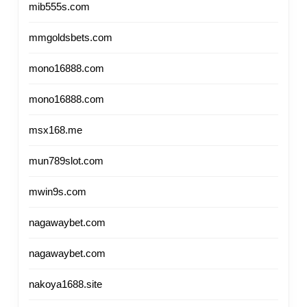
mib555s.com
mmgoldsbets.com
mono16888.com
mono16888.com
msx168.me
mun789slot.com
mwin9s.com
nagawaybet.com
nagawaybet.com
nakoya1688.site