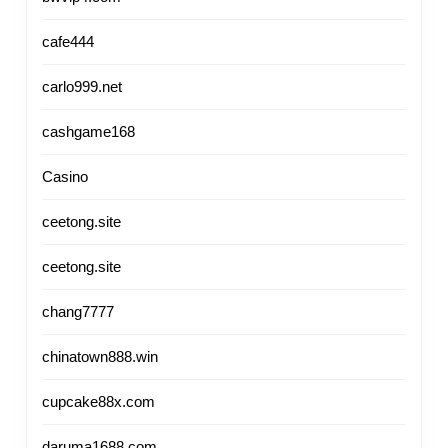
cafe444
carlo999.net
cashgame168
Casino
ceetong.site
ceetong.site
chang7777
chinatown888.win
cupcake88x.com
daruma1688.com