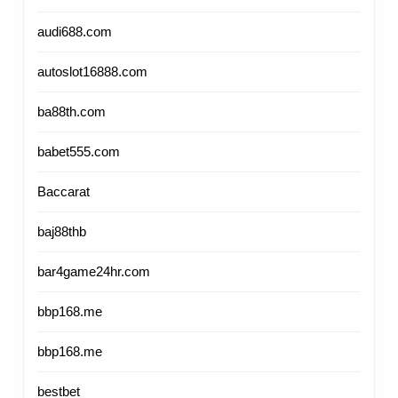
audi688.com
autoslot16888.com
ba88th.com
babet555.com
Baccarat
baj88thb
bar4game24hr.com
bbp168.me
bbp168.me
bestbet