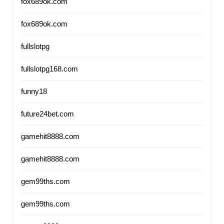
fox689ok.com
fox689ok.com
fullslotpg
fullslotpg168.com
funny18
future24bet.com
gamehit8888.com
gamehit8888.com
gem99ths.com
gem99ths.com