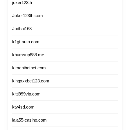
joker123th
Joker123th.com
Judhai168
k1gt-auto.com
khumsup888.me
kimchibetbet.com
kingxxxbet123.com
kitti999vip.com
ktv4sd.com
lala55-casino.com