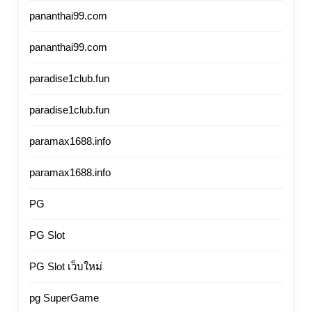
pananthai99.com
pananthai99.com
paradise1club.fun
paradise1club.fun
paramax1688.info
paramax1688.info
PG
PG Slot
PG Slot เว็บใหม่
pg SuperGame