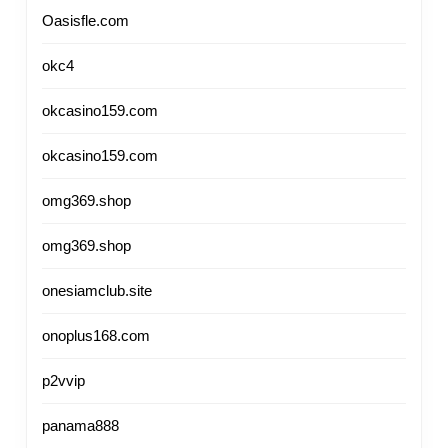
Oasisfle.com
okc4
okcasino159.com
okcasino159.com
omg369.shop
omg369.shop
onesiamclub.site
onoplus168.com
p2vvip
panama888