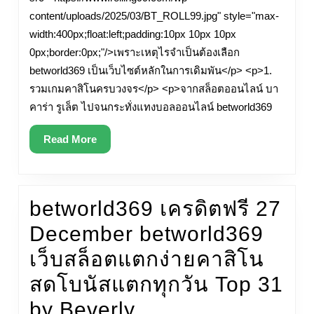
แนว
content/uploads/2025/03/BT_ROLL99.jpg" style="max-
width:400px;float:left;padding:10px 10px 10px
ไว้
0px;border:0px;"/>เพราะเหตุไรจำเป็นต้องเลือก
ครบ
betworld369 เป็นเว็บไซต์หลักในการเดิมพัน</p> <p>1.
รอง
รวมเกมคาสิโนครบวงจร</p> <p>จากสล็อตออนไลน์ บา
คาร่า รูเล็ต ไปจนกระทั่งแทงบอลออนไลน์ betworld369
รับ
ทรู
Read
Read More
More
วอลเล็
ทด้วย
betworld369 เครดิตฟรี 27
ถอน
December betworld369
เงิน
เว็บสล็อตแตกง่ายคาสิโน
ได้
สดโบนัสแตกทุกวัน Top 31
ไม่
betworld369
by Beverly