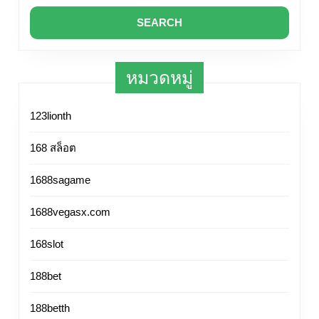
หมวดหมู่
123lionth
168 สล็อต
1688sagame
1688vegasx.com
168slot
188bet
188betth