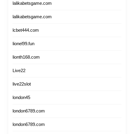
lalikabetsgame.com
lalikabetsgame.com
lcbet444.com
lionel99.fun
lionth168.com
Live22
live22slot
london45
london6789.com
london6789.com