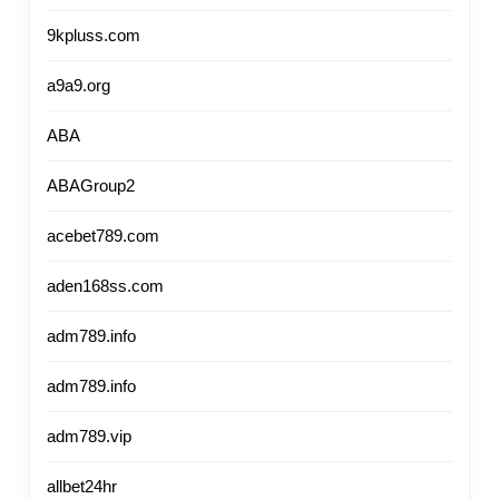
9kpluss.com
a9a9.org
ABA
ABAGroup2
acebet789.com
aden168ss.com
adm789.info
adm789.info
adm789.vip
allbet24hr