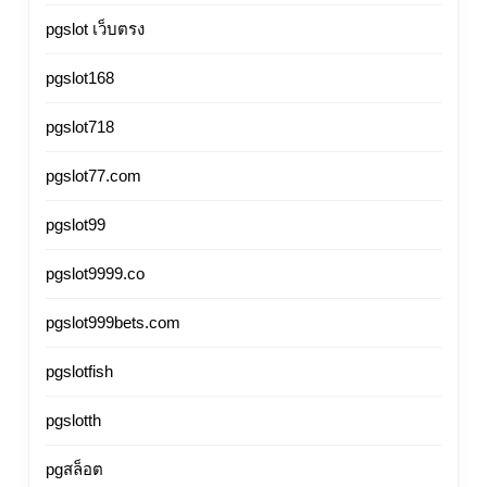
pgslot เว็บตรง
pgslot168
pgslot718
pgslot77.com
pgslot99
pgslot9999.co
pgslot999bets.com
pgslotfish
pgslotth
pgสล็อต