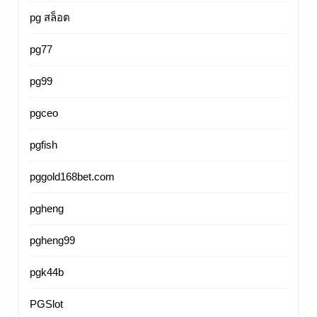
pg สล็อต
pg77
pg99
pgceo
pgfish
pggold168bet.com
pgheng
pgheng99
pgk44b
PGSlot