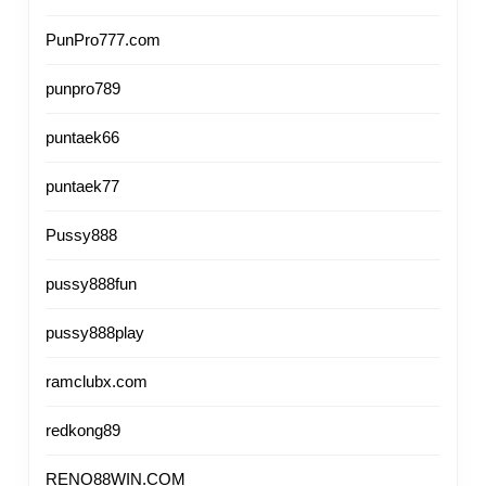
PunPro777.com
punpro789
puntaek66
puntaek77
Pussy888
pussy888fun
pussy888play
ramclubx.com
redkong89
RENO88WIN.COM