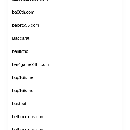
ba88th.com
babet555.com
Baccarat
baj88thb
bar4game24hr.com
bbp168.me
bbp168.me
bestbet
betboxclubs.com
betboxclubs.com