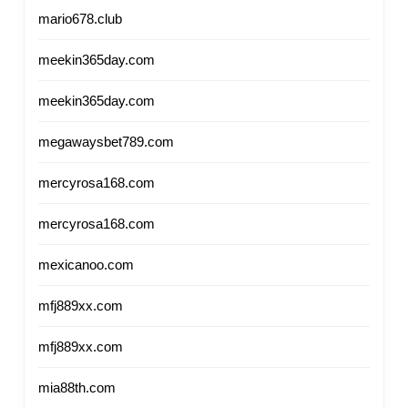
mario678.club
meekin365day.com
meekin365day.com
megawaysbet789.com
mercyrosa168.com
mercyrosa168.com
mexicanoo.com
mfj889xx.com
mfj889xx.com
mia88th.com