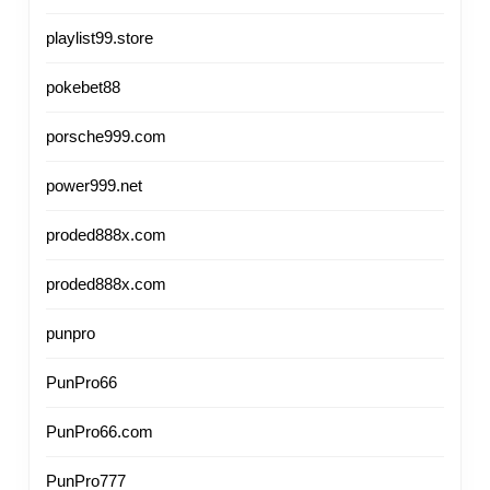
playlist99.store
pokebet88
porsche999.com
power999.net
proded888x.com
proded888x.com
punpro
PunPro66
PunPro66.com
PunPro777