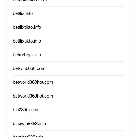
betflixtikto
betflixtikto.info
betflixtikto.info
betm4vip.com
betwin6666.com
betworld369hot.com
betworld369hot.com
bio285th.com
bluewin8888.info