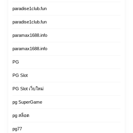
paradise1club.fun
paradise1club.fun
paramax1688.info
paramax1688.info
PG
PG Slot
PG Slot เว็บใหม่
pg SuperGame
pg สล็อต
pg77