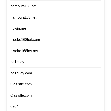
namoufa168.net
namoufa168.net
nbwin.me
niseko168bet.com
niseko168bet.net
no1huay
no1huay.com
Oasisfle.com
Oasisfle.com
okc4