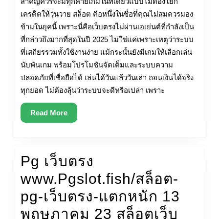
สำคัญควรจะมีทุกค่ายเกมในที่เดียวแบบไม่ต้องโยก
by
เครดิตให้วุ่นวาย สล็อต คือหนึ่งในชื่อที่คุณไม่สมควรมอง
Eli
ข้ามในยุคนี้ เพราะนี่คือเว็บตรงไม่ผ่านเอเย่นต์ที่กำลังเป็น
ที่กล่าวถึงมากที่สุดในปี 2025 ไม่ใช่แค่เพราะเหตุว่าระบบ
สล็
ที่เสถียรรวมทั้งใช้งานง่าย แม้กระนั้นยังมีเกมให้เลือกเล่น
Jin
นับพันเกม พร้อมโปรโมชันจัดเต็มและระบบความ
14
ปลอดภัยที่เชื่อถือได้ เล่นได้วันแล้ววันเล่า ถอนเงินได้จริง
ทุกยอด ไม่ต้องลุ้นว่าระบบจะดีหรือเปล่า เพราะ
สล็
we
Read
Read More
More
ง่า
รว
Pg เว็บตรง
เทค
www.Pgslot.fish/สล็อต-
สล็
pg-เว็บตรง-แตกหนัก 13
สุด
พฤษภาคม 23 สล็อตเว็บ