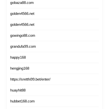
gobaza88.com
golden4566.net
golden4566.net
gowingo88.com
grandufa99.com
happy168
hengjing168
https://sretthi99.bet/enter/
huayhit88
hubbet168.com