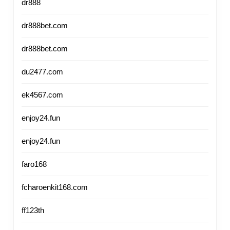
dr888
dr888bet.com
dr888bet.com
du2477.com
ek4567.com
enjoy24.fun
enjoy24.fun
faro168
fcharoenkit168.com
ff123th