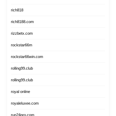
rich818
rich8188.com
rizzbetx.com
rockstar66m
rockstar66win.com
rolling99.club
rolling99.club
royal online
royaleluxee.com
run24pro.com