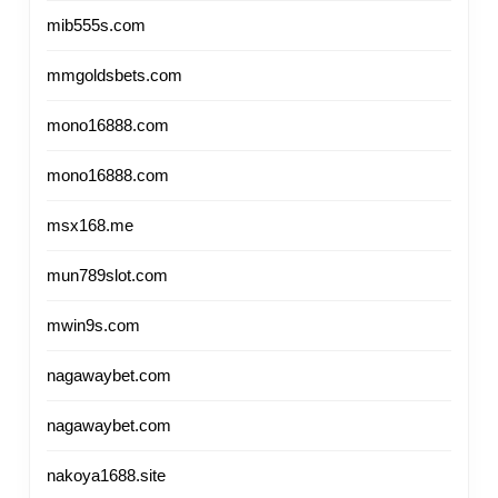
mib555s.com
mmgoldsbets.com
mono16888.com
mono16888.com
msx168.me
mun789slot.com
mwin9s.com
nagawaybet.com
nagawaybet.com
nakoya1688.site