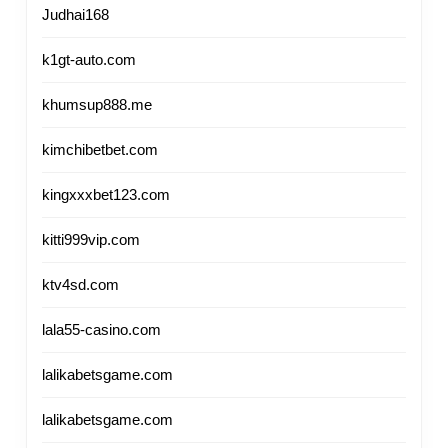
Judhai168
k1gt-auto.com
khumsup888.me
kimchibetbet.com
kingxxxbet123.com
kitti999vip.com
ktv4sd.com
lala55-casino.com
lalikabetsgame.com
lalikabetsgame.com