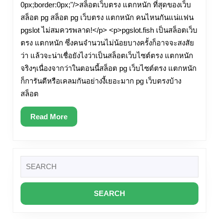
แตก
0px;border:0px;"/>สล็อตเว็บตรง แตกหนัก ที่สุดของเว็บ
สล็อต pg สล็อต pg เว็บตรง แตกหนัก คนไหนกันแน่แฟน
หนัก
pgslot ไม่สมควรพลาด!</p> <p>pgslot.fish เป็นสล็อตเว็บ
13
ตรง แตกหนัก ซึ่งคนจำนวนไม่น้อยบางครั้งก็อาจจะสงสัย
พฤษ
ว่า แล้วจะน่าเชื่อยังไงว่าเป็นสล็อตเว็บไซต์ตรง แตกหนัก
จริงๆเนื่องจากว่าในตอนนี้สล็อต pg เว็บไซต์ตรง แตกหนัก
23
ก็การันตีหรือเคลมกันอย่างงี้เยอะมาก pg เว็บตรงบ้าง
สล็อ
สล็อต
เว็บ
Read
Read More
ตรง
More
แตก
หนัก
Search
for:
สล็อ
ล่าสุ
สล็อ