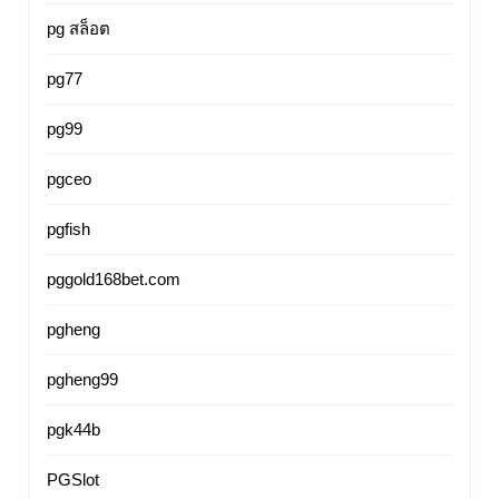
pg สล็อต
pg77
pg99
pgceo
pgfish
pggold168bet.com
pgheng
pgheng99
pgk44b
PGSlot