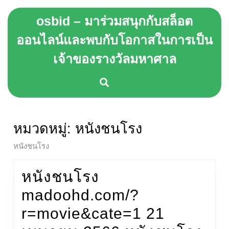
Skip
osbid – มาร่วมสนุกกับสล็อต
to
content
ออนไลน์และพบกับโอกาสในการเป็น
Skip
เจ้าของรางวัลมหาศาล
to
content
หมวดหมู่:
หนังชนโรง
หนังชนโรง
หนังชนโรง
madoohd.com/?
r=movie&cate=1 21