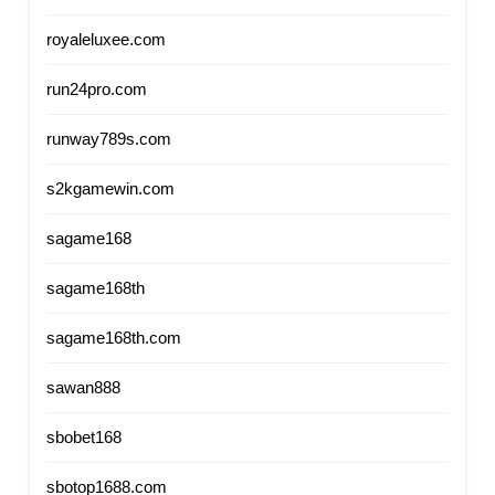
royaleluxee.com
run24pro.com
runway789s.com
s2kgamewin.com
sagame168
sagame168th
sagame168th.com
sawan888
sbobet168
sbotop1688.com