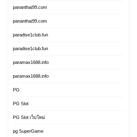
pananthai99.com
pananthai99.com
paradise1club.fun
paradise1club.fun
paramax1688.info
paramax1688.info
PG
PG Slot
PG Slot เว็บใหม่
pg SuperGame