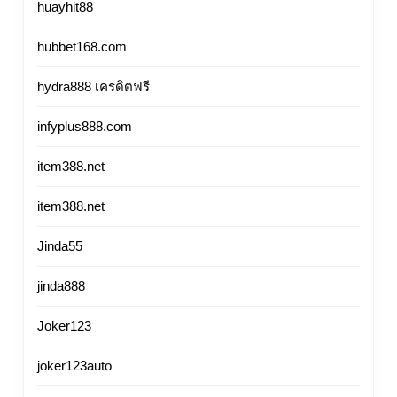
huayhit88
hubbet168.com
hydra888 เครดิตฟรี
infyplus888.com
item388.net
item388.net
Jinda55
jinda888
Joker123
joker123auto