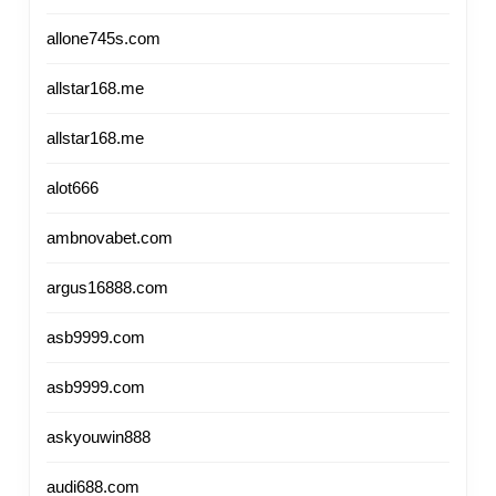
allone745s.com
allstar168.me
allstar168.me
alot666
ambnovabet.com
argus16888.com
asb9999.com
asb9999.com
askyouwin888
audi688.com