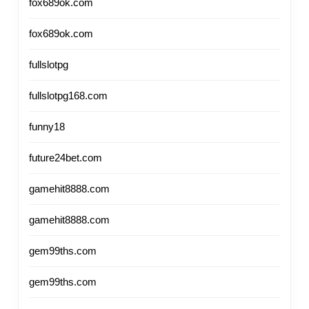
fox689ok.com
fox689ok.com
fullslotpg
fullslotpg168.com
funny18
future24bet.com
gamehit8888.com
gamehit8888.com
gem99ths.com
gem99ths.com