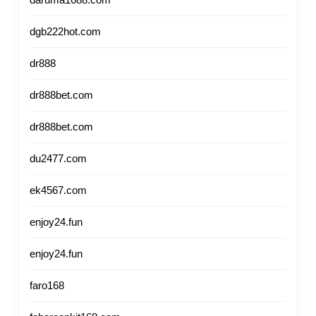
dgb222hot.com
dr888
dr888bet.com
dr888bet.com
du2477.com
ek4567.com
enjoy24.fun
enjoy24.fun
faro168