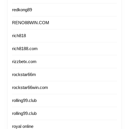
redkong89
RENO88WIN.COM
rich818
rich8188.com
rizzbetx.com
rockstar66m
rockstar66win.com
rolling99.club
rolling99.club
royal online