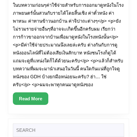
ในบทความก่อนๆค่าใช้จ่ายสำหรับการออกมาดูหนังในโรง
ชน
ภาพยนตร์นั้นสวนกับรายได้โดยสิ้นเชิง ค่าตั๋วหนัง ค่า
โรง
พาหนะ ค่าทานข้าวนอกบ้าน ค่าจิปาถะต่างๆ</p> <p>ยัง
เว็บ
ไม่รวมรายจ่ายอื่นๆที่อาจจะเกิดขึ้นอีกครับผม เรียกว่า
การก้าวขาออกจากบ้านเพื่อมาดูหนังในโรงหนังนั้น</p>
ดู
<p>มีค่าใช้จ่ายประมาณนึงเลยล่ะครับ ต่างกันกับการดู
หนัง
หนังออนไลน์ที่ไม่ต้องเสียเงินสักบาท หนังชนโรงก็ดูได้
ออนไลน์
แถมจะดูที่แหน่งใดก็ได้ด้วยนะครับ</p> <p>แล้วก็สำหรับ
บทความที่ผมจะมานำเสนอในวันนี้ คนใดกันแน่ที่ถูกใจดู
ชัด
หนังของ GDH บ้างยกมือหน่อยนะครับ? ฮ่า… ใช่
หนัง
ครับ</p> <p>ผมจะพาทุกคนมาดูหนังของ
ฟรีออน
Read
Read More
ไลน์
More
หนัง
ฟรี
Search
for: