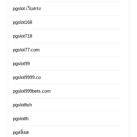
pgslot เว็บตรง
pgslot168
pgslot718
pgslot77.com
pgslot99
pgslot9999.co
pgslot999bets.com
pgslotfish
pgslotth
pgสล็อต