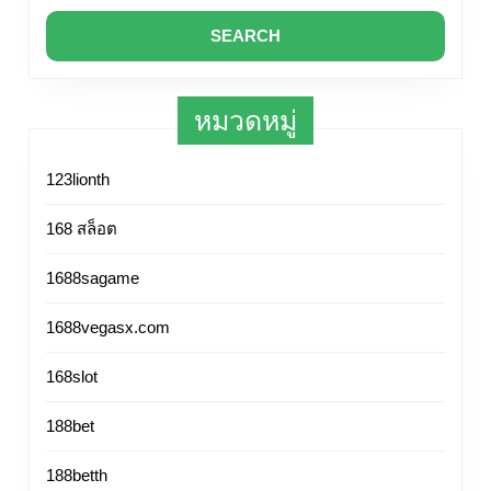
ดู
หนัง
ออนไลน์
หมวดหมู่
ใหม่
ล่าสุด
123lionth
Top
168 สล็อต
5
by
1688sagame
Nathaniel
1688vegasx.com
168slot
188bet
188betth