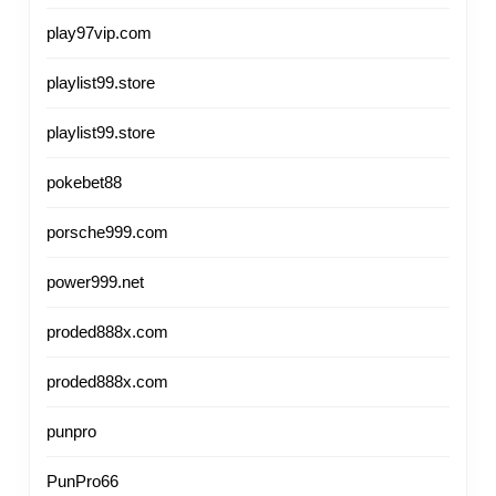
play97vip.com
playlist99.store
playlist99.store
pokebet88
porsche999.com
power999.net
proded888x.com
proded888x.com
punpro
PunPro66