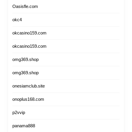
Oasisfle.com
okc4
okcasino159.com
okcasino159.com
omg369.shop
omg369.shop
onesiamclub.site
onoplus168.com
p2vvip
panama888