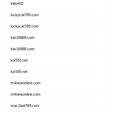
lotto432
luckycat789.com
luckycat789.com
luis16888.com
luis16888.com
lux555.net
lux555.net
m4newonline.com
m4newonline.com
mac1bet789.com