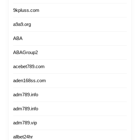
9kpluss.com
a9a9.org
ABA
ABAGroup2
acebet789.com
aden168ss.com
adm789.info
adm789.info
adm789.vip
allbet24hr