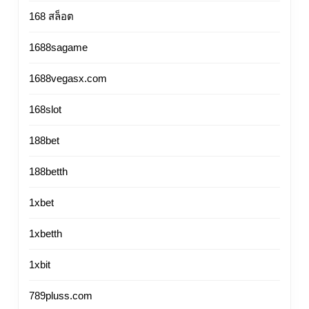
Eleanor
168 สล็อต
ngernn.
1688sagame
1
1688vegasx.com
ก.ค.
24
168slot
188bet
188betth
1xbet
1xbetth
1xbit
789pluss.com