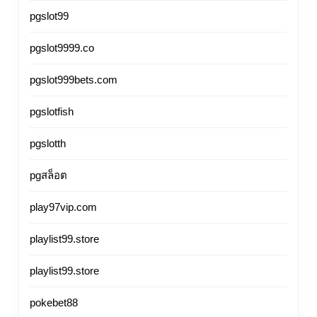
pgslot99
pgslot9999.co
pgslot999bets.com
pgslotfish
pgslotth
pgสล็อต
play97vip.com
playlist99.store
playlist99.store
pokebet88