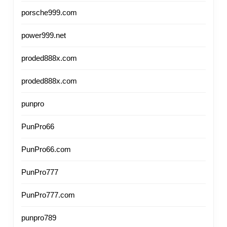
porsche999.com
power999.net
proded888x.com
proded888x.com
punpro
PunPro66
PunPro66.com
PunPro777
PunPro777.com
punpro789