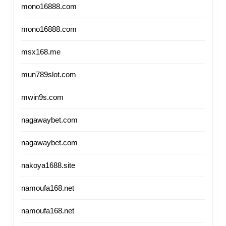
mono16888.com
mono16888.com
msx168.me
mun789slot.com
mwin9s.com
nagawaybet.com
nagawaybet.com
nakoya1688.site
namoufa168.net
namoufa168.net