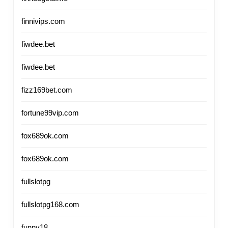
finnivips.com
fiwdee.bet
fiwdee.bet
fizz169bet.com
fortune99vip.com
fox689ok.com
fox689ok.com
fullslotpg
fullslotpg168.com
funny18