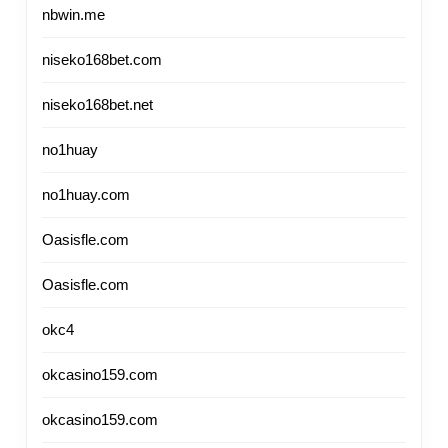
nbwin.me
niseko168bet.com
niseko168bet.net
no1huay
no1huay.com
Oasisfle.com
Oasisfle.com
okc4
okcasino159.com
okcasino159.com