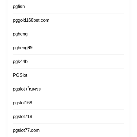
pgfish
pggold168bet.com
pgheng
pgheng99
pgk44b
PGSlot
pgslot เว็บตรง
pgslot168
pgslot718
pgslot77.com