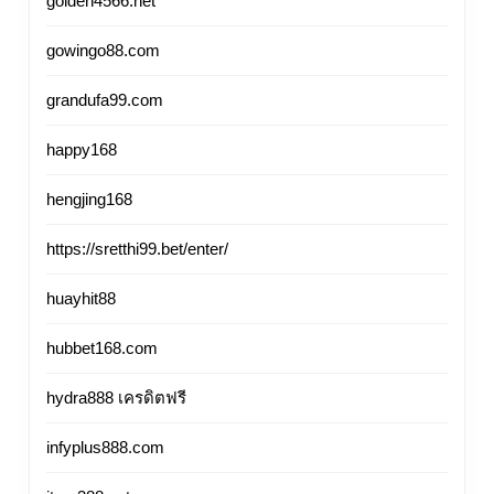
golden4566.net
gowingo88.com
grandufa99.com
happy168
hengjing168
https://sretthi99.bet/enter/
huayhit88
hubbet168.com
hydra888 เครดิตฟรี
infyplus888.com