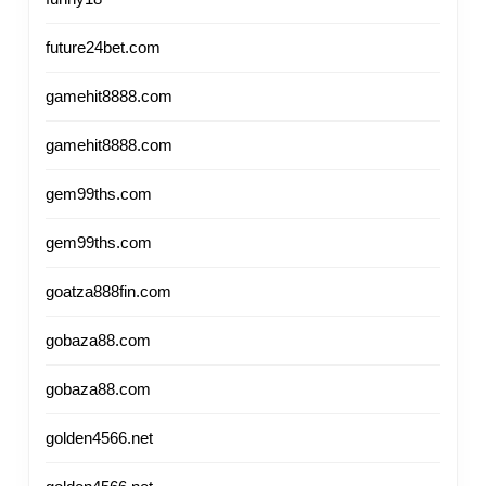
future24bet.com
gamehit8888.com
gamehit8888.com
gem99ths.com
gem99ths.com
goatza888fin.com
gobaza88.com
gobaza88.com
golden4566.net