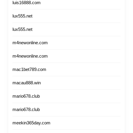
luis16888.com
lux555.net
lux555.net
m4newonline.com
m4newonline.com
mac1bet789.com
macau888.win
mario678.club
mario678.club
meekin365day.com