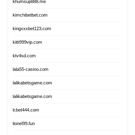
khumsup888.me
kimchibetbet.com
kingxxxbet123.com
kitti999vip.com
ktv4sd.com
lala55-casino.com
lalikabetsgame.com
lalikabetsgame.com
lcbet444.com
lionel99.fun