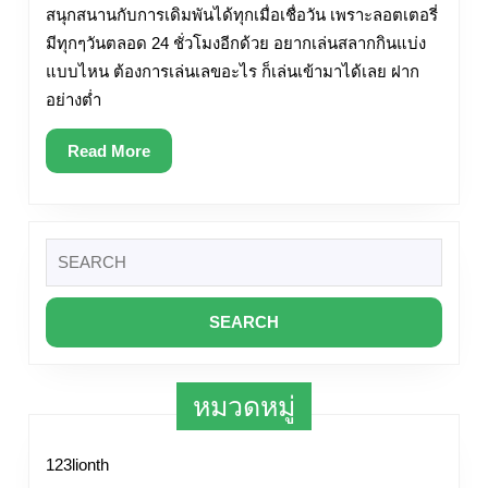
มั่นคง
สนุกสนานกับการเดิมพันได้ทุกเมื่อเชื่อวัน เพราะลอตเตอรี่
เว็บ
มีทุกๆวันตลอด 24 ชั่วโมงอีกด้วย อยากเล่นสลากกินแบ่ง
หวย
แบบไหน ต้องการเล่นเลขอะไร ก็เล่นเข้ามาได้เลย ฝาก
อย่างต่ำ
ออนไลน
จ่าย
Read
Read More
More
จริง
ครบ
Search
จบ
for:
ที่
เดียว
Top
หมวดหมู่
25
by
123lionth