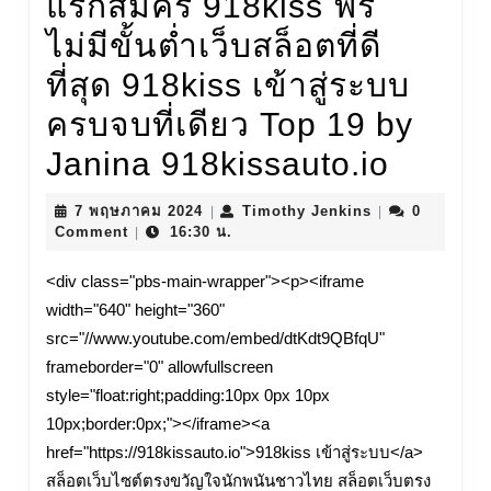
แรกสมัคร 918kiss ฟรี
ไม่มีขั้นต่ำเว็บสล็อตที่ดี
ที่สุด 918kiss เข้าสู่ระบบ
ครบจบที่เดียว Top 19 by
ดาวน์
Janina 918kissauto.io
31
7
Timothy
7 พฤษภาคม 2024
Timothy Jenkins
0
|
|
พฤษภาคม
Jenkins
Comment
16:30 น.
พฤษภ
|
2024
2567
<div class="pbs-main-wrapper"><p><iframe
width="640" height="360"
918ki
src="//www.youtube.com/embed/dtKdt9QBfqU"
เข้า
frameborder="0" allowfullscreen
สู่
style="float:right;padding:10px 0px 10px
10px;border:0px;"></iframe><a
ระบบ
href="https://918kissauto.io">918kiss เข้าสู่ระบบ</a>
ระบบ
สล็อตเว็บไซต์ตรงขวัญใจนักพนันชาวไทย สล็อตเว็บตรง