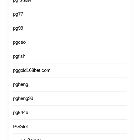
pg77
pg99
pgceo
pgfish
pggold168bet.com
pgheng
pgheng99
pgk44b
PGSlot