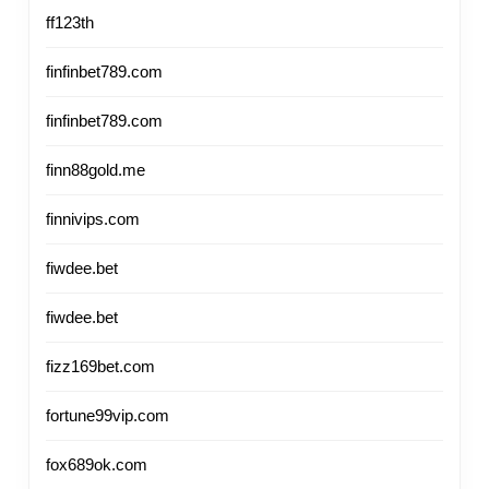
ff123th
finfinbet789.com
finfinbet789.com
finn88gold.me
finnivips.com
fiwdee.bet
fiwdee.bet
fizz169bet.com
fortune99vip.com
fox689ok.com