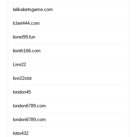
lalikabetsgame.com
lcbet444.com
lionel99.fun
lionth168.com
Live22
live22slot
london45
london6789.com
london6789.com
lotto432