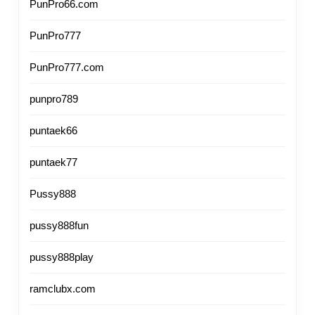
PunPro66.com
PunPro777
PunPro777.com
punpro789
puntaek66
puntaek77
Pussy888
pussy888fun
pussy888play
ramclubx.com