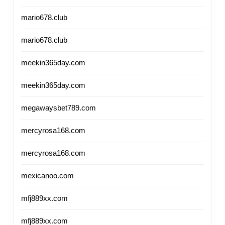
mario678.club
mario678.club
meekin365day.com
meekin365day.com
megawaysbet789.com
mercyrosa168.com
mercyrosa168.com
mexicanoo.com
mfj889xx.com
mfj889xx.com