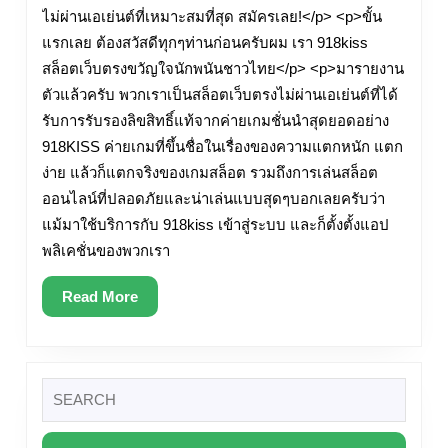
ไม่ผ่านเอเย่นต์ที่เหมาะสมที่สุด สมัครเลย!</p> <p>ขั้น
อัตโนมั
แรกเลย ต้องสวัสดีทุกๆท่านก่อนครับผม เรา 918kiss
เจ้า
สล็อตเว็บตรงขวัญใจนักพนันชาวไทย</p> <p>มารายงาน
แรก
ตัวแล้วครับ พวกเราเป็นสล็อตเว็บตรงไม่ผ่านเอเย่นต์ที่ได้
รับการรับรองลิขสิทธิ์แท้จากค่ายเกมชั่นนำสุดยอดอย่าง
สมัคร
918KISS ค่ายเกมที่ขึ้นชื่อในเรื่องของความแตกหนัก แตก
918ki
ง่าย แล้วก็แตกจริงของเกมสล็อต รวมถึงการเล่นสล็อต
ฟรี
ออนไลน์ที่ปลอดภัยและน่าเล่นแบบสุดๆบอกเลยครับว่า
แม้มาใช้บริการกับ 918kiss เข้าสู่ระบบ และก็ตั้งตั้งแอป
ไม่มี
พลิเคชั่นของพวกเรา
ขั้น
Read
Read More
ต่ำ
More
เว็บ
สล็อต
Search
for:
ที่