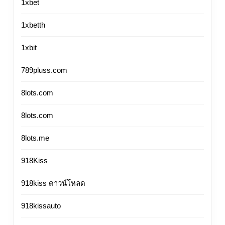
1xbet
Janin
1xbetth
918kis
1xbit
789pluss.com
8lots.com
8lots.com
8lots.me
918Kiss
918kiss ดาวน์โหลด
918kissauto