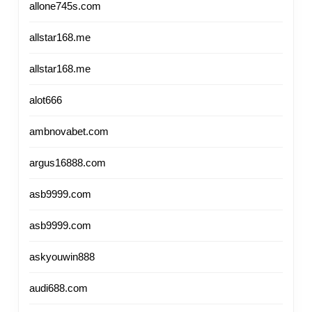
allone745s.com
allstar168.me
allstar168.me
alot666
ambnovabet.com
argus16888.com
asb9999.com
asb9999.com
askyouwin888
audi688.com