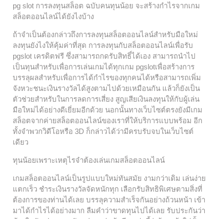
pg slot การลงทุนสล็อต ฉบับคนทุนน้อย จะสร้างกำไรจากเกม
สล็อตออนไลน์ได้ยังไงบ้าง
ถ้าจำเป็นต้องกล่าวถึงการลงทุนสล็อตออนไลน์สำหรับมือใหม่
ลงทุนยังไงให้คุ้มค่าที่สุด การลงทุนกับสล็อตออนไลน์เพื่อรับ
pgslot เครดิตฟรี ซึ่งสามารถกดรับสิทธิ์ได้เอง สามารถนำไป
เป็นทุนสำหรับเพื่อการเล่นเกมได้ทุกเกม pgslotเพื่อสร้างการ
บรรลุผลสำหรับเพื่อการได้กำไรของทุกคนได้หรือสามารถเพิ่ม
จังหวะชนะเงินรางวัลได้สูงตามไปด้วยเหมือนกัน แล้วก็ยังเป็น
ตัวช่วยสำหรับในการลดการเสี่ยง สูญเสียเงินลงทุนให้กับผู้เล่น
มือใหม่ได้อย่างดีเยี่ยมอีกด้วย นอกนั้นทางเว็บไซต์ตรงยังมีเกม
สล็อตจากค่ายสล็อตออนไลน์ของเราที่ให้บริการแบบพร้อม อีก
ทั้งจำพวกวิดีโอหรือ 3D ก็กล่าวได้ว่ามีครบรับจบในเว็บไซต์
เดียว
ทุนน้อยเพราะเหตุไรจำต้องเล่นเกมสล็อตออนไลน์
เกมสล็อตออนไลน์เป็นรูปแบบใหม่ทันสมัย งามกว่าเดิม เล่นง่าย
แตกเร็ว ชำระเงินรางวัลจัดหนักทุก เลือกรับสิทธิพิเศษตามสิ่งที่
ต้องการของท่านได้เลย บรรลุความสำเร็จกันอย่างถ้วนหน้า เข้า
มาได้กำไรได้อย่างมาก ลืมคำว่าขาดทุนไปได้เลย รับประกันว่า