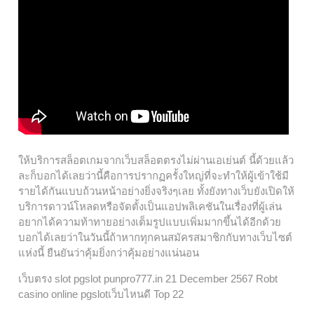
ให้บริการสล็อตเกมจากเว็บสล็อตตรงไม่ผ่านเอเย่นต์ นี้ด้วยแล้ว
ละก็บอกได้เลยว่านี้คือการปรากฏครั้งใหญ่ที่จะทำให้ผู้เข้าใช้มี
รายได้กันแบบถ้วนหน้าอย่างยิ่งจริงๆเลย ทั้งยังทางเว็บยังเปิดให้
บริการดาวน์โหลดหรือจัดตั้งเป็นแอปพลิเคชันในเรื่องที่ผู้เล่น
อยากได้ความท้าทายอย่างเต็มรูปแบบเพิ่มมากขึ้นได้อีกด้วย
บอกได้เลยว่าในวันนี้ถ้าหากทุกคนสมัครสมาชิกกับทางเว็บไซต์
แห่งนี้ ยืนยันว่าคุ้มยิ่งกว่าคุ้มอย่างแน่นอน
เว็บตรง slot pgslot punpro777.in 21 December 2567 Robt
casino online pgslotเว็บไหนดี Top 22