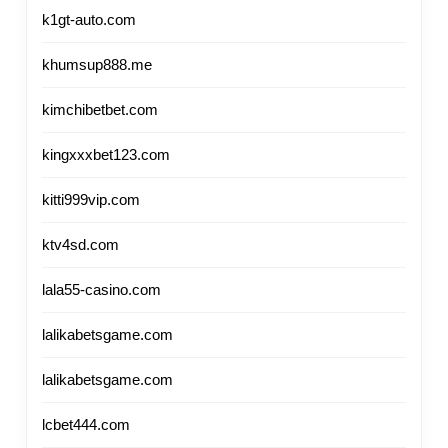
k1gt-auto.com
khumsup888.me
kimchibetbet.com
kingxxxbet123.com
kitti999vip.com
ktv4sd.com
lala55-casino.com
lalikabetsgame.com
lalikabetsgame.com
lcbet444.com