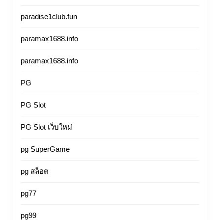
paradise1club.fun
paramax1688.info
paramax1688.info
PG
PG Slot
PG Slot เว็บใหม่
pg SuperGame
pg สล็อต
pg77
pg99