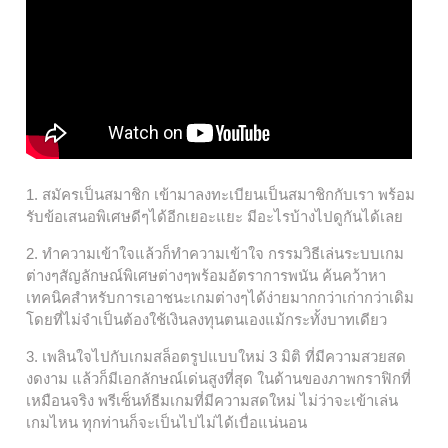
1. สมัครเป็นสมาชิก เข้ามาลงทะเบียนเป็นสมาชิกกับเรา พร้อม
รับข้อเสนอพิเศษดีๆได้อีกเยอะแยะ มีอะไรบ้างไปดูกันได้เลย
2. ทำความเข้าใจแล้วก็ทำความเข้าใจ กรรมวิธีเล่นระบบเกม
ต่างๆสัญลักษณ์พิเศษต่างๆพร้อมอัตราการพนัน ค้นคว้าหา
เทคนิคสำหรับการเอาชนะเกมต่างๆได้ง่ายมากกว่าเก่ากว่าเดิม
โดยที่ไม่จำเป็นต้องใช้เงินลงทุนตนเองแม้กระทั้งบาทเดียว
3. เพลินใจไปกับเกมสล็อตรูปแบบใหม่ 3 มิติ ที่มีความสวยสด
งดงาม แล้วก็มีเอกลักษณ์เด่นสูงที่สุด ในด้านของภาพกราฟิกที่
เหมือนจริง พรีเซ็นท์ธีมเกมที่มีความสดใหม่ ไม่ว่าจะเข้าเล่น
เกมไหน ทุกท่านก็จะเป็นไปไม่ได้เบื่อแน่นอน