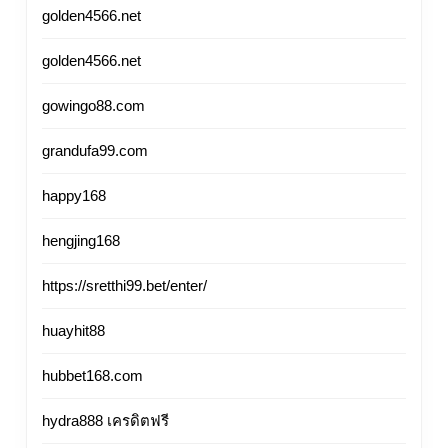
golden4566.net
golden4566.net
gowingo88.com
grandufa99.com
happy168
hengjing168
https://sretthi99.bet/enter/
huayhit88
hubbet168.com
hydra888 เครดิตฟรี