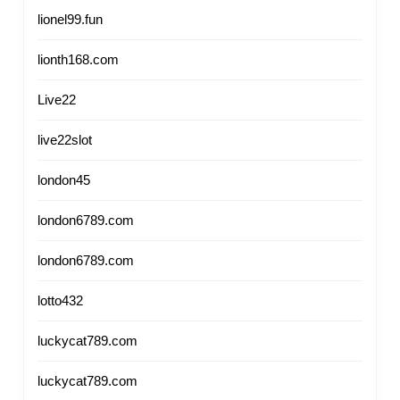
lionel99.fun
lionth168.com
Live22
live22slot
london45
london6789.com
london6789.com
lotto432
luckycat789.com
luckycat789.com