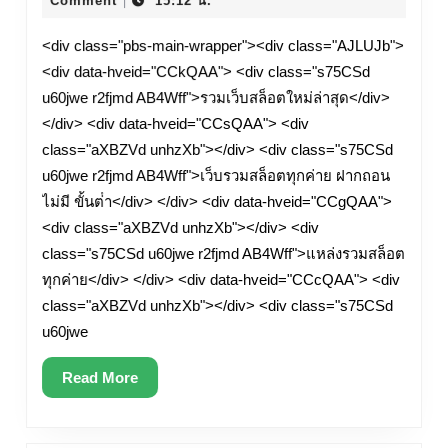
Comment
15:12 น.
มา
|
ใหม่
2023
ร่วม
<div class="pbs-main-wrapper"><div class="AJLUJb">
ล่าสุด
<div data-hveid="CCkQAA"> <div class="s75CSd
สนุก
Top
u60jwe r2fjmd AB4Wff">รวมเว็บสล็อตใหม่ล่าสุด</div>
กับ
68
</div> <div data-hveid="CCsQAA"> <div
สล็อต
class="aXBZVd unhzXb"></div> <div class="s75CSd
by
u60jwe r2fjmd AB4Wff">เว็บรวมสล็อตทุกค่าย ฝากถอน
ออนไลน์
Rene
ไม่มี ขั้นต่ํา</div> </div> <div data-hveid="CCgQAA">
และ
<div class="aXBZVd unhzXb"></div> <div
class="s75CSd u60jwe r2fjmd AB4Wff">แหล่งรวมสล็อต
พบ
ทุกค่าย</div> </div> <div data-hveid="CCcQAA"> <div
กับ
class="aXBZVd unhzXb"></div> <div class="s75CSd
โอกาส
u60jwe
ใน
Read
Read More
การ
More
เป็น