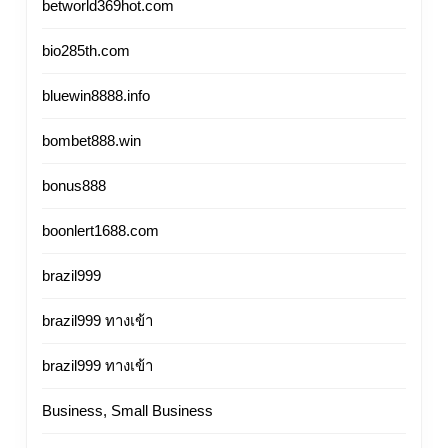
betworld369hot.com
bio285th.com
bluewin8888.info
bombet888.win
bonus888
boonlert1688.com
brazil999
brazil999 ทางเข้า
brazil999 ทางเข้า
Business, Small Business