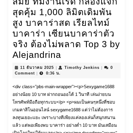
สมัย ทีมงานเริ่ด กล่องแจก
สุดคุ้ม 1,000 ลิมิตเดิมพัน
สูง บาคาร่าสด เรียลไทม์
บาคาร่า เซียนบาคาร่าตัว
จริง ต้องไม่พลาด Top 3 by
Sexygame1688k
Alejandrina
sexygame1688
11
Timothy
11 ธันวาคม 2025
Timothy Jenkins
0
|
|
ธันวาคม
Jenkins
Comment
0:36 น.
1
|
2025
มกราคม
<div class="pbs-main-wrapper"><p>Sexygame1688
อย่างน้อย 10 บาท ฝากถอนออโต้ 1 วินาที เล่นง่ายบน
2025
โทรศัพท์มือถือทุกระบบ</p> <p>ผมเป็นคนๆหนึ่งที่ชอบ
บา
เกมคาสิโนออนไลน์ sexygame1688 แต่ว่าไม่ต้องการ
คา
ลงทุนเยอะแยะ เพราะบางทีเพียงแค่ลองเล่นก็สนุกสนาน
แล้ว แต่พอเพียงพบ บาคาร่า อย่างต่ำ 10 บาท มันเสมือน
ร่า
เปิดโลกใหม่ให้ผมเลย</p> <p><img decoding="async"