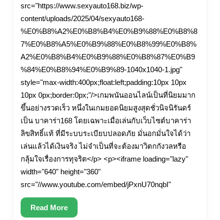
src="https://www.sexyauto168.biz/wp-
ยิ่ง
Sexy168vi
content/uploads/2025/04/sexyauto168-
ต้อง
10
%E0%B8%A2%E0%B8%B4%E0%B9%88%E0%B8%8
โดน
7%E0%B8%A5%E0%B9%88%E0%B8%99%E0%B8%
พฤศจิกายน
A2%E0%B8%B4%E0%B9%88%E0%B8%87%E0%B9
เครดิต
25
%84%E0%B8%94%E0%B9%89-1040x1040-1.jpg"
ฟรี
style="max-width:400px;float:left;padding:10px 10px
10px 0px;border:0px;"/>เกมพนันออนไลน์เป็นที่นิยมมาก
เพียบ
ขึ้นอย่างรวดเร็ว หนึ่งในเกมยอดนิยมสูงสุดชั่วนิจนิรันดร์
ฝาก-
เป็น บาคาร่า168 โดยเฉพาะเมื่อเล่นกับเว็บไซต์บาคาร่า
ถอน
ลิขสิทธิ์แท้ ที่มีระบบระเบียบปลอดภัย มั่นอกมั่นใจได้ว่า
เล่นแล้วได้เงินจริง ไม่จำเป็นที่จะต้องมาวิตกกังวลหรือ
อัตโนมัติ
กลุ้มใจเรื่องการทุจริต</p> <p><iframe loading="lazy"
ไพ่
width="640" height="360"
src="//www.youtube.com/embed/jPxnU70nqbI"
สวย
ต่อ
Read
Read More
More