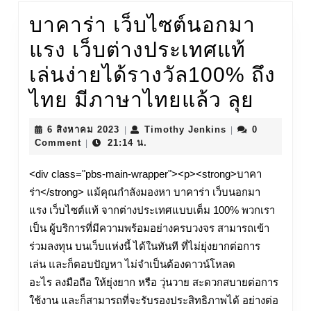
บา
บาคาร่า เว็บไซต์นอกมา
คา
แรง เว็บต่างประเทศแท้
ร่า
เล่นง่ายได้รางวัล100% ถึง
ออนไลน์
บา
ไทย มีภาษาไทยแล้ว ลุย
ฟรี
คา
6
Timothy
6 สิงหาคม 2023
Timothy Jenkins
0
|
|
สิงหาคม
Jenkins
Comment
21:14 น.
ร่า
|
2023
เว็บไซ
<div class="pbs-main-wrapper"><p><strong>บาคา
ร่า</strong> แม้คุณกำลังมองหา บาคาร่า เว็บนอกมา
นอก
แรง เว็บไซต์แท้ จากต่างประเทศแบบเต็ม 100% พวกเรา
มา
เป็น ผู้บริการที่มีความพร้อมอย่างครบวงจร สามารถเข้า
แรง
ร่วมลงทุน บนเว็บแห่งนี้ ได้ในทันที ที่ไม่ยุ่งยากต่อการ
เล่น และก็ตอบปัญหา ไม่จำเป็นต้องดาวน์โหลด
เว็บ
อะไร ลงมือถือ ให้ยุ่งยาก หรือ วุ่นวาย สะดวกสบายต่อการ
ต่าง
ใช้งาน และก็สามารถที่จะรับรองประสิทธิภาพได้ อย่างต่อ