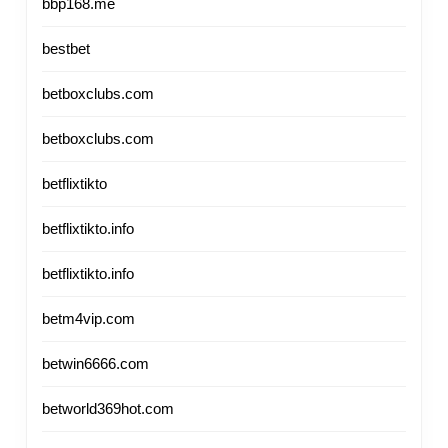
bbp168.me
bestbet
betboxclubs.com
betboxclubs.com
betflixtikto
betflixtikto.info
betflixtikto.info
betm4vip.com
betwin6666.com
betworld369hot.com