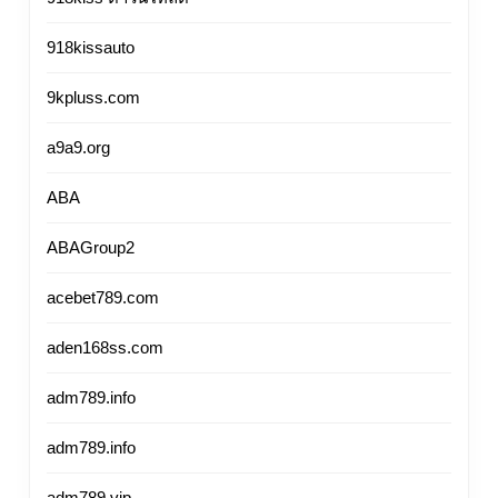
918kissauto
9kpluss.com
a9a9.org
ABA
ABAGroup2
acebet789.com
aden168ss.com
adm789.info
adm789.info
adm789.vip