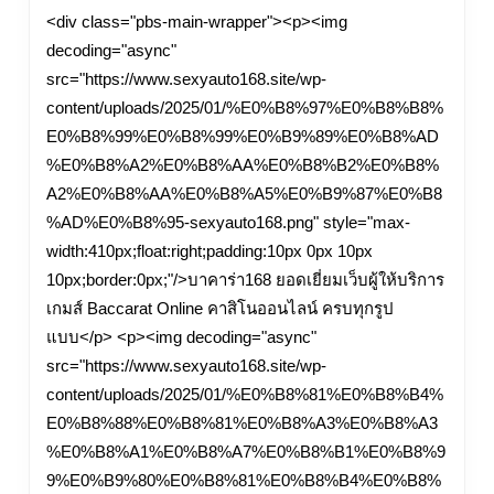
ผู้นำ
<div class="pbs-main-wrapper"><p><img
sexyauto168.biz
decoding="async"
เกม
12
src="https://www.sexyauto168.site/wp-
บา
สิง
content/uploads/2025/01/%E0%B8%97%E0%B8%B8%
คา
E0%B8%99%E0%B8%99%E0%B9%89%E0%B8%AD
หา
%E0%B8%A2%E0%B8%AA%E0%B8%B2%E0%B8%
ร่า
68
A2%E0%B8%AA%E0%B8%A5%E0%B9%87%E0%B8
ใน
%AD%E0%B8%95-sexyauto168.png" style="max-
width:410px;float:right;padding:10px 0px 10px
ไทย
10px;border:0px;"/>บาคาร่า168 ยอดเยี่ยมเว็บผู้ให้บริการ
ทดลอง
เกมส์ Baccarat Online คาสิโนออนไลน์ ครบทุกรูป
เล่น
แบบ</p> <p><img decoding="async"
src="https://www.sexyauto168.site/wp-
บา
content/uploads/2025/01/%E0%B8%81%E0%B8%B4%
คา
E0%B8%88%E0%B8%81%E0%B8%A3%E0%B8%A3
ร่า
%E0%B8%A1%E0%B8%A7%E0%B8%B1%E0%B8%9
9%E0%B9%80%E0%B8%81%E0%B8%B4%E0%B8%