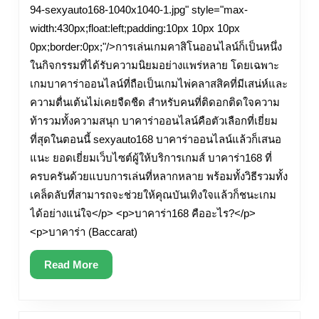
ฟรี
94-sexyauto168-1040x1040-1.jpg" style="max-
รวม
width:430px;float:left;padding:10px 10px 10px
0px;border:0px;"/>การเล่นเกมคาสิโนออนไลน์ก็เป็นหนึ่ง
พนัน
ในกิจกรรมที่ได้รับความนิยมอย่างแพร่หลาย โดยเฉพาะ
ออนไลน์
เกมบาคาร่าออนไลน์ที่ถือเป็นเกมไพ่คลาสสิคที่มีเสน่ห์และ
ครบ
ความตื่นเต้นไม่เคยจืดชืด สำหรับคนที่ติดอกติดใจความ
ท้ารวมทั้งความสนุก บาคาร่าออนไลน์คือตัวเลือกที่เยี่ยม
วงจร
ที่สุดในตอนนี้ sexyauto168 บาคาร่าออนไลน์แล้วก็เสนอ
ยิ่ง
แนะ ยอดเยี่ยมเว็บไซต์ผู้ให้บริการเกมส์ บาคาร่า168 ที่
ครบครันด้วยแบบการเล่นที่หลากหลาย พร้อมทั้งวิธีรวมทั้ง
เล่น
เคล็ดลับที่สามารถจะช่วยให้คุณบันเทิงใจแล้วก็ชนะเกม
ยิ่ง
ได้อย่างแน่ใจ</p> <p>บาคาร่า168 คืออะไร?</p>
ได้
<p>บาคาร่า (Baccarat)
แจก
Read
Read More
เงิน
More
คืน