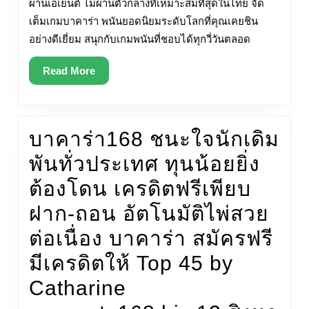
ผ่านเอเย่นต์ ไม่ผ่านตัวกลางที่เหมาะสมที่สุดในไทย จัด
ร่า
คา
เต็มเกมบาคาร่า พนันยอดนิยมระดับโลกที่คุณเคยชิน
เฮ
ร่า
อย่างดีเยี่ยม สนุกกับเกมพนันที่ชอบได้ทุกวี่วันตลอด
ลั่น
แบบ
Read
Read More
ยอด
เข้าใจ
More
ถอน
ง่าย
ทะลุ
บาคาร่า168 ชนะใจนักเดิม
กำไร
เป้า
พันทั่วประเทศ ทุนน้อยยิ่ง
จริง
7
ต้องโดน เครดิตฟรีเพียบ
คา
มกราคม
ฝาก-ถอน อัตโนมัติไพ่สวย
สิ
25
ต่อเนื่อง บาคาร่า สมัครฟรี
โน
มีเครดิตให้ Top 45 by
ออนไลน์
Catharine
เว็บ