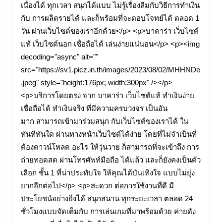
เนื่องได้ ทุกเวลา สนุกได้แบบ ไม่รู้เรื่องลืมกับวิธีการทำเงิน
ประเ
กับ การผลิตรายได้ และก็พร้อมที่จะตอบโจทย์ได้ ตลอด 1
แท้
วัน ผ่านเว็บไซต์ของเราอีกด้วย</p> <p>บาคาร่า เว็บไซต์
เล่น
แท้ เว็บไซต์นอก เชื่อถือได้ เล่นง่ายแน่นอน</p> <p><img
decoding="async" alt=""
ง่าย
src="https://sv1.picz.in.th/images/2023/08/02/MHHNDe
ได้
.jpeg" style="height:176px; width:300px" /></p>
รางว
<p>บริการโดยตรง จาก บาคาร่า เว็บไซต์แท้ ทำเงินง่าย
เชื่อถือได้ ทำเงินจริง ที่มีความครบวงจร เป็นอัน
ถึง
มาก สามารถเข้ามาร่วมสนุก กับเว็บไซต์ของเราได้ ใน
ไทย
ทันทีทันใด ผ่านทางหน้าเว็บไซต์ได้ง่าย โดยที่ไม่จำเป็นที่
ต้องดาวน์โหลด อะไร ให้วุ่นวาย ก็สามารถที่จะเข้าถึง การ
มี
ถ่ายทอดสด ผ่านโทรศัพท์มือถือ ได้แล้ว และก็ยังคงเป็นตัว
ภาษา
เลือก ชั้น 1 ที่น่าประทับใจ ให้คุณได้บันเทิงใจ แบบไม่ยุ่ง
ไทย
ยากอีกต่อไป</p> <p>สะดวก ต่อการใช้งานที่ดี มี
ประโยชน์อย่างยิ่งได้ สนุกสนาน ทุกระยะเวลา ตลอด 24
แล้ว
ชั่วโมงแบบจัดเต็มกับ การเล่นเกมที่มาพร้อมด้วย ค่ายดัง