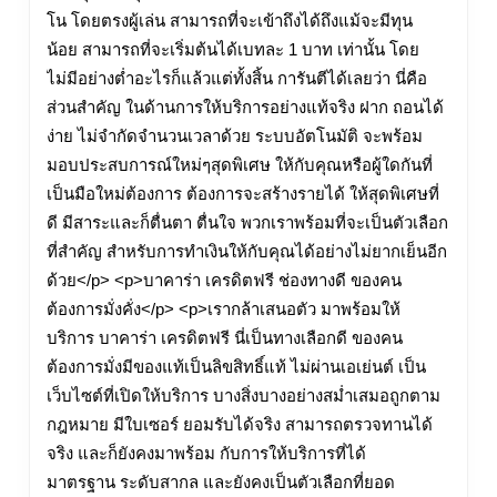
โน โดยตรงผู้เล่น สามารถที่จะเข้าถึงได้ถึงแม้จะมีทุน
น้อย สามารถที่จะเริ่มต้นได้เบทละ 1 บาท เท่านั้น โดย
ไม่มีอย่างต่ำอะไรก็แล้วแต่ทั้งสิ้น การันตีได้เลยว่า นี่คือ
ส่วนสำคัญ ในด้านการให้บริการอย่างแท้จริง ฝาก ถอนได้
ง่าย ไม่จำกัดจำนวนเวลาด้วย ระบบอัตโนมัติ จะพร้อม
มอบประสบการณ์ใหม่ๆสุดพิเศษ ให้กับคุณหรือผู้ใดกันที่
เป็นมือใหม่ต้องการ ต้องการจะสร้างรายได้ ให้สุดพิเศษที่
ดี มีสาระและก็ตื่นตา ตื่นใจ พวกเราพร้อมที่จะเป็นตัวเลือก
ที่สำคัญ สำหรับการทำเงินให้กับคุณได้อย่างไม่ยากเย็นอีก
ด้วย</p> <p>บาคาร่า เครดิตฟรี ช่องทางดี ของคน
ต้องการมั่งคั่ง</p> <p>เรากล้าเสนอตัว มาพร้อมให้
บริการ บาคาร่า เครดิตฟรี นี่เป็นทางเลือกดี ของคน
ต้องการมั่งมีของแท้เป็นลิขสิทธิ์แท้ ไม่ผ่านเอเย่นต์ เป็น
เว็บไซต์ที่เปิดให้บริการ บางสิ่งบางอย่างสม่ำเสมอถูกตาม
กฎหมาย มีใบเซอร์ ยอมรับได้จริง สามารถตรวจทานได้
จริง และก็ยังคงมาพร้อม กับการให้บริการที่ได้
มาตรฐาน ระดับสากล และยังคงเป็นตัวเลือกที่ยอด