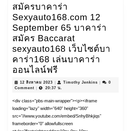
สมัครบาคาร่า
ไม่
Sexyauto168.com 12
อั้น
September 65 บาคาร่า
บา
สมัคร Baccarat
คา
sexyauto168 เว็บไซต์บา
ร่า168
คาร่า168 เล่นบาคาร่า
เล่น
สมัคร
ออนไลน์ฟรี
ได้
บา
24
12
Timothy
12 สิงหาคม 2023
Timothy Jenkins
0
|
|
สิงหาคม
Jenkins
Comment
20:37 น.
คา
|
ชม.ไม่มี
2023
ร่า
เบื่อ
<div class="pbs-main-wrapper"><p><iframe
loading="lazy" width="640" height="360"
Sexyauto168.co
Top
src="//www.youtube.com/embed/SnhyBhkjiqs"
12
9
frameborder="0" allowfullscreen