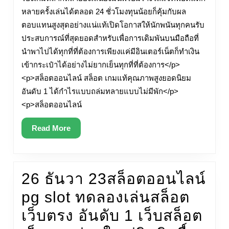
ล้าน
หลายครั้งเล่นได้ตลอด 24 ชั่วโมงทุนน้อยก็คุ้มกับผล
Top
ตอบแทนสูงสุดอย่างแน่แท้เปิดโอกาสให้นักพนันทุกคนรับ
34
ประสบการณ์ที่สุดยอดสำหรับเพื่อการเดิมพันบนมือถือที่
นำพาไปได้ทุกที่ที่ต้องการเพียงแค่มีอินเตอร์เน็ตก็ทำเงิน
by
เข้ากระเป๋าได้อย่างไม่ยากเย็นทุกที่ที่ต้องการ</p>
Chelsey
<p>สล็อตออนไลน์ สล็อต เกมแท้คุณภาพสูงยอดนิยม
อันดับ 1 ได้กำไรแบบถล่มทลายแบบไม่มีพัก</p>
hengjing168.w
<p>สล็อตออนไลน์
13
Read
Read More
December
More
66
26 ธันวา 23สล็อตออนไลน์
pg slot ทดลองเล่นสล็อต
เว็บตรง อันดับ 1 เว็บสล็อต