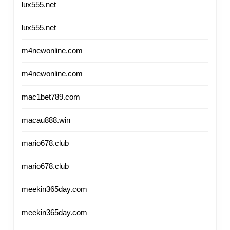
lux555.net
lux555.net
m4newonline.com
m4newonline.com
mac1bet789.com
macau888.win
mario678.club
mario678.club
meekin365day.com
meekin365day.com