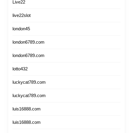
Live22
live22slot
london45
london6789.com
london6789.com
lotto432
luckycat789.com
luckycat789.com
luis16888.com
luis16888.com