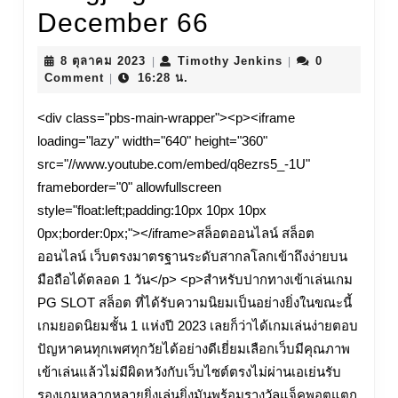
สล็อต
December 66
ตัว
สล็อต
DEC
8
Timothy
8 ตุลาคม 2023
Timothy Jenkins
0
|
|
ตุลาคม
Jenkins
Comment
16:28 น.
พีจีDownload
|
68
2023
ไม่
<div class="pbs-main-wrapper"><p><iframe
loading="lazy" width="640" height="360"
ผ่าน
src="//www.youtube.com/embed/q8ezrs5_-1U"
เอเย่นต์
frameborder="0" allowfullscreen
บริการ
style="float:left;padding:10px 10px 10px
0px;border:0px;"></iframe>สล็อตออนไลน์ สล็อต
เกม
ออนไลน์ เว็บตรงมาตรฐานระดับสากลโลกเข้าถึงง่ายบน
Slot
มือถือได้ตลอด 1 วัน</p> <p>สำหรับปากทางเข้าเล่นเกม
PG SLOT สล็อต ที่ได้รับความนิยมเป็นอย่างยิ่งในขณะนี้
สล็อต
เกมยอดนิยมชั้น 1 แห่งปี 2023 เลยก็ว่าได้เกมเล่นง่ายตอบ
ถอน
ปัญหาคนทุกเพศทุกวัยได้อย่างดีเยี่ยมเลือกเว็บมีคุณภาพ
สูงสุด1
เข้าเล่นแล้วไม่มีผิดหวังกับเว็บไซต์ตรงไม่ผ่านเอเย่นรับ
รองเกมหลากหลายยิ่งเล่นยิ่งมันพร้อมรางวัลแจ็คพอตแตก