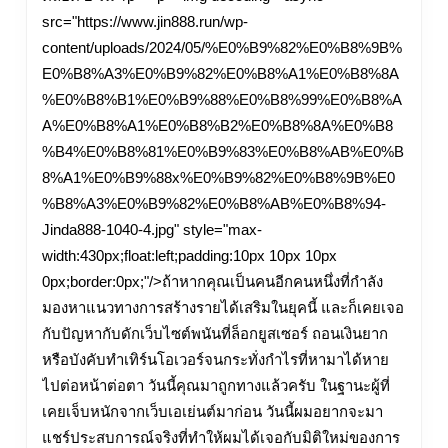
กับ
src="https://www.jin888.run/wp-
content/uploads/2024/05/%E0%B9%82%E0%B8%9B%
ใคร
E0%B8%A3%E0%B9%82%E0%B8%A1%E0%B8%8A
และ
%E0%B8%B1%E0%B9%88%E0%B8%99%E0%B8%A
ควร
A%E0%B8%A1%E0%B8%B2%E0%B8%8A%E0%B8
%B4%E0%B8%81%E0%B9%83%E0%B8%AB%E0%B
เริ่ม
8%A1%E0%B9%88x%E0%B9%82%E0%B8%9B%E0
เล่น
%B8%A3%E0%B9%82%E0%B8%AB%E0%B8%94-
Jinda888-1040-4.jpg" style="max-
แบบ
width:430px;float:left;padding:10px 10px 10px
ไหน
0px;border:0px;"/>ถ้าหากคุณเป็นคนอีกคนหนึ่งที่กำลัง
ดี
มองหาแนวทางการสร้างรายได้เสริมในยุคนี้ และก็เคยเจอ
กับปัญหากับดักเว็บไซต์พนันที่ล็อกยูสเซอร์ ถอนเงินยาก
เครดิต
หรือบังคับทำเทิร์นโอเวอร์จนกระทั่งกำไรที่หามาได้หาย
ฟรี
ไปต่อหน้าต่อตา วันนี้คุณมาถูกทางแล้วครับ ในฐานะผู้ที่
เคยเจ็บหนักจากเว็บเอเย่นต์มาก่อน วันนี้ผมอยากจะมา
Top
แชร์ประสบการณ์จริงที่ทำให้ผมได้เจอกับมิติใหม่ของการ