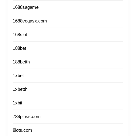
1688sagame
1688vegasx.com
168slot
188bet
188betth
1xbet
1xbetth
1xbit
789pluss.com
8lots.com