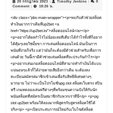
20
Timothy
20 กรกฎาคม 2023
Timothy Jenkins
0
|
|
กรกฎาคม
Jenkins
Comment
18:26 น.
2566สล็อ
|
2023
เว็บ
<div class="pbs-main-wrapper"><p>พบกับตัวช่วยสล็อต
ทำเงินมากกว่าเดิมที่up2bet <a
ตรง
href="https://up2bet.in/">สล็อตออนไลน์</a></p>
เว็บ
<p>อยากได้ผลกำไรไม่น้อยเลยทีเดียวได้กำไรทั้งทีก็อยาก
สล็อต
ได้คุ้มๆเลยใช่มั้ยขา การเล่นสล็อตออนไลน์ มันเป็นการ
พนันที่ง่ายก็จริง แต่ว่ามันก็จะต้องมีตัวช่วยสำหรับเพื่อการ
ใหม่
เล่นด้วย วันนี้เรามีตัวช่วยเล่นสล็อตที่จะประกันกำไร</p>
ล่าสุด
<p>อยากเล่นเกมสล็อตออนไลน์ที่สามาถทำกำเงินได้แบบ
แน่นอนๆแล้วก็ได้ง่ายดายเสียยิ่งกว่าเดิม จะต้องลง
สล็อตpgเว
ทะเบียนสมัครสมาชิกเข้าเล่นเพื่อรับสิทธิพิเศษต่างๆ
ตรง
มากมาย ไม่ว่าจะเป็นโปรโมชั่นpg slot สล็อตเว็บตรง สปิน
ไม่
ฟรี เกมทดลองเล่นฟรีต่างๆที่พร้อมขนความปังให้กับนัก
พนันสล็อตที่สมัครเป็นสมาชิกกับพวกเราที่นี่</p> <p>pg
ผ่าน
slot up2bet พร้อมให้ลองมากพิสูตรกับสูตรสล็อตใช้ได้
เอเย่นต์
จริง</p> <p>เปิดประสบการณ์ใหม่กับเว็บไซต์สล็อต