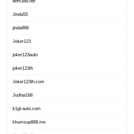
item388.net
Jinda55
jinda888
Joker123
joker123auto
joker123th
Joker123th.com
Judhai168
k1gt-auto.com
khumsup888.me