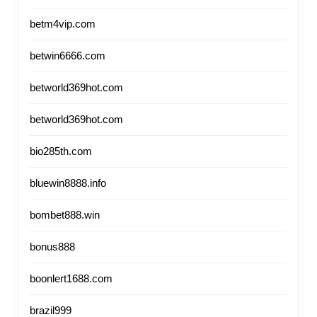
betm4vip.com
betwin6666.com
betworld369hot.com
betworld369hot.com
bio285th.com
bluewin8888.info
bombet888.win
bonus888
boonlert1688.com
brazil999