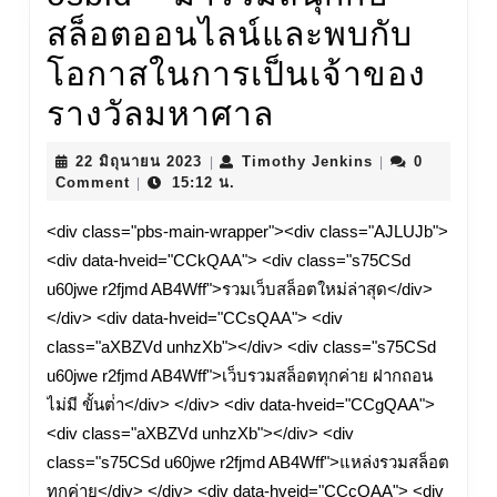
ง่าย2023
สล็อตออนไลน์และพบกับ
Top
โอกาสในการเป็นเจ้าของ
50
osbid
รางวัลมหาศาล
by
–
Brandon
22
Timothy
22 มิถุนายน 2023
Timothy Jenkins
0
|
|
มิถุนายน
Jenkins
Comment
15:12 น.
มา
|
up2bet.in
2023
ร่วม
<div class="pbs-main-wrapper"><div class="AJLUJb">
<div data-hveid="CCkQAA"> <div class="s75CSd
สนุก
u60jwe r2fjmd AB4Wff">รวมเว็บสล็อตใหม่ล่าสุด</div>
กับ
</div> <div data-hveid="CCsQAA"> <div
สล็อต
class="aXBZVd unhzXb"></div> <div class="s75CSd
u60jwe r2fjmd AB4Wff">เว็บรวมสล็อตทุกค่าย ฝากถอน
ออนไลน์
ไม่มี ขั้นต่ํา</div> </div> <div data-hveid="CCgQAA">
และ
<div class="aXBZVd unhzXb"></div> <div
class="s75CSd u60jwe r2fjmd AB4Wff">แหล่งรวมสล็อต
พบ
ทุกค่าย</div> </div> <div data-hveid="CCcQAA"> <div