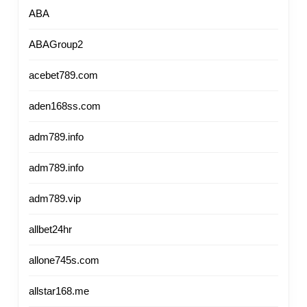
ABA
ABAGroup2
acebet789.com
aden168ss.com
adm789.info
adm789.info
adm789.vip
allbet24hr
allone745s.com
allstar168.me