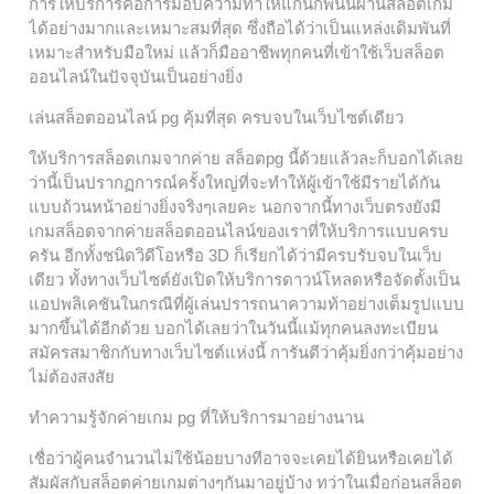
การให้บริการคือการมอบความท้าให้แก่นักพนันผ่านสล็อตเกม
ได้อย่างมากและเหมาะสมที่สุด ซึ่งถือได้ว่าเป็นแหล่งเดิมพันที่
เหมาะสำหรับมือใหม่ แล้วก็มืออาชีพทุกคนที่เข้าใช้เว็บสล็อต
ออนไลน์ในปัจจุบันเป็นอย่างยิ่ง
เล่นสล็อตออนไลน์ pg คุ้มที่สุด ครบจบในเว็บไซต์เดียว
ให้บริการสล็อตเกมจากค่าย สล็อตpg นี้ด้วยแล้วละก็บอกได้เลย
ว่านี้เป็นปรากฏการณ์ครั้งใหญ่ที่จะทำให้ผู้เข้าใช้มีรายได้กัน
แบบถ้วนหน้าอย่างยิ่งจริงๆเลยคะ นอกจากนี้ทางเว็บตรงยังมี
เกมสล็อตจากค่ายสล็อตออนไลน์ของเราที่ให้บริการแบบครบ
ครัน อีกทั้งชนิดวิดีโอหรือ 3D ก็เรียกได้ว่ามีครบรับจบในเว็บ
เดียว ทั้งทางเว็บไซต์ยังเปิดให้บริการดาวน์โหลดหรือจัดตั้งเป็น
แอปพลิเคชันในกรณีที่ผู้เล่นปรารถนาความท้าอย่างเต็มรูปแบบ
มากขึ้นได้อีกด้วย บอกได้เลยว่าในวันนี้แม้ทุกคนลงทะเบียน
สมัครสมาชิกกับทางเว็บไซต์แห่งนี้ การันตีว่าคุ้มยิ่งกว่าคุ้มอย่าง
ไม่ต้องสงสัย
ทำความรู้จักค่ายเกม pg ที่ให้บริการมาอย่างนาน
เชื่อว่าผู้คนจำนวนไม่ใช้น้อยบางทีอาจจะเคยได้ยินหรือเคยได้
สัมผัสกับสล็อตค่ายเกมต่างๆกันมาอยู่บ้าง ทว่าในเมื่อก่อนสล็อต