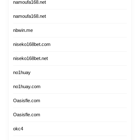
namoufa168.net
namoufa168.net
nbwin.me
niseko168bet.com
niseko168bet.net
no1huay
no1huay.com
Oasisfle.com
Oasisfle.com
okc4