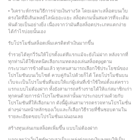
• วิเคราะห์กรรมวิธีการจ่ายเงินรางวัล โดยเฉพาะสล็อตบนเว็บ
ตรงใดที่มีเส้นเพลย์ไลน์เยอะแยะ สล็อตเกมนั้นสมควรที่จะเดิม
พันด้วยเป็นอย่างยิ่ง เนื่องจากว่ามันคือสล็อตประเภทแตกง่าย
ได้กำไรบ่อยนั้นเอง
รับโปรโมชั่นสล็อตเพิ่มเครดิตทำเงินมากขึ้น
ร่ำรวยได้ทุกวี่วันให้โปรตั้งแต่ทีแรกแม้จะยังไม่ฝาก หลังจากที่
ทุกท่านได้ใช้เทคนิคเลือกเกมทดลองเล่นสล็อตpgตาม
กระบวนการข้างต้นแล้ว ทุกคนสามารถเลือกใช้ประโยชน์ของ
โปรโมชันบนเว็บไซต์ ควบคู่กันไปด้วยก็ได้ โดยโปรโมชันบน
เว็บจะเป็นโปรโมชั่นที่มอบให้แก่ผู้เล่นที่เข้าใช้ใหม่ตั้งแต่คราว
แรกแบบไม่ต้องฝาก ทั้งยังสามารถสร้างรายได้ให้แก่สมาชิกเก่า
ทุกคนด้วยการนำโปรโมชันเหล่านั้นมาประกอบร่วมด้วยกับ
โปรโมชันที่ให้เลือกมาก ดังนี้ผู้เล่นสามารถตรวจทานโปรโมชั่น
ต่างๆผ่านหน้าหลักของเว็บและก็เลือกวิธีรวยที่ชื่นชอบตามใน
รายละเอียดขอบโปรโมชั่นแน่นอนเลย
สร้างทุนเล่นเกมสล็อตเพิ่มขึ้น แบบไม่ต้องฝาก
บอกเลยว่าเว็บไซต์พวกเราเป็นแหล่งต่อยอดเงินลงทุนให้เป็น