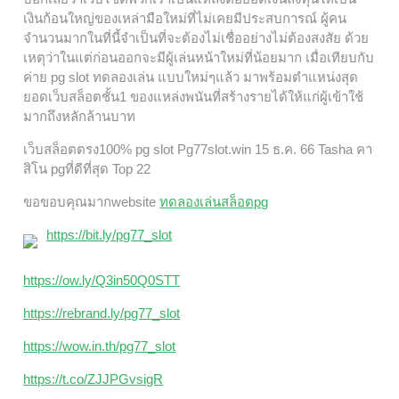
เงินก้อนใหญ่ของเหล่ามือใหม่ที่ไม่เคยมีประสบการณ์ ผู้คน
จำนวนมากในที่นี้จำเป็นที่จะต้องไม่เชื่ออย่างไม่ต้องสงสัย ด้วย
เหตุว่าในแต่ก่อนออกจะมีผู้เล่นหน้าใหม่ที่น้อยมาก เมื่อเทียบกับ
ค่าย pg slot ทดลองเล่น แบบใหม่ๆแล้ว มาพร้อมตำแหน่งสุด
ยอดเว็บสล็อตชั้น1 ของแหล่งพนันที่สร้างรายได้ให้แก่ผู้เข้าใช้
มากถึงหลักล้านบาท
เว็บสล็อตตรง100% pg slot Pg77slot.win 15 ธ.ค. 66 Tasha คา
สิโน pgที่ดีที่สุด Top 22
ขอขอบคุณมากwebsite
ทดลองเล่นสล็อตpg
https://bit.ly/pg77_slot
https://ow.ly/Q3in50Q0STT
https://rebrand.ly/pg77_slot
https://wow.in.th/pg77_slot
https://t.co/ZJJPGvsigR