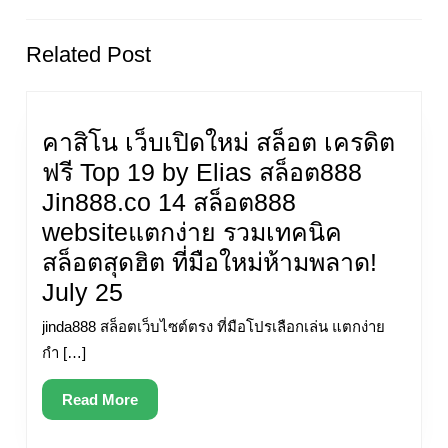
Previous
Next
Related Post
post:
post:
คาสิโน เว็บเปิดใหม่ สล็อต เครดิต
ฟรี Top 19 by Elias สล็อต888
Jin888.co 14 สล็อต888
websiteแตกง่าย รวมเทคนิค
สล็อตสุดฮิต ที่มือใหม่ห้ามพลาด!
คา
July 25
สิโน
jinda888 สล็อตเว็บไซต์ตรง ที่มือโปรเลือกเล่น แตกง่าย
เว็บ
กำ […]
เปิด
Read
Read More
ใหม่
More
สล็อต