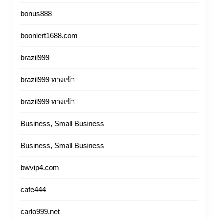
bonus888
boonlert1688.com
brazil999
brazil999 ทางเข้า
brazil999 ทางเข้า
Business, Small Business
Business, Small Business
bwvip4.com
cafe444
carlo999.net