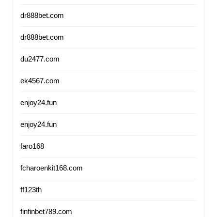
dr888bet.com
dr888bet.com
du2477.com
ek4567.com
enjoy24.fun
enjoy24.fun
faro168
fcharoenkit168.com
ff123th
finfinbet789.com