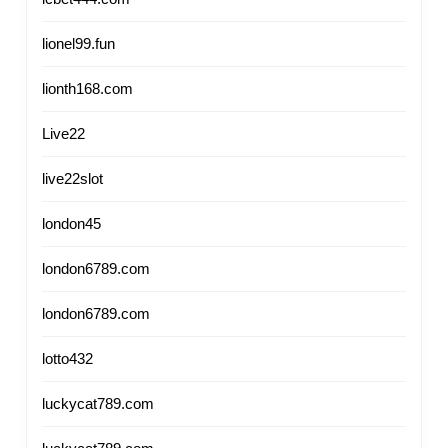
lionel99.fun
lionth168.com
Live22
live22slot
london45
london6789.com
london6789.com
lotto432
luckycat789.com