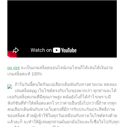
pg slot
จะเป็นเกมสล็อตออนไลน์เกมไหนก็ได้เล่นได้เงินง่าย
เกมสล็อตแท้ 100%
ถ้าในวันนี้คนใดกันแน่เลือกเดิมพันกับทางค่ายเกม ทดลอง
เล่นสล็อตpg เว็บไซต์ตรงกับเว็บของพวกเรา ทุกท่านจะได้
เจอกับสล็อตเกมที่มีคุณภาพสูง พนันยังไงก็ได้กำไรเพราะมี
ฟังก์ชันที่ทำให้สล็อตแตกไวกว่าค่ายอื่นๆยิ่งไปกว่านี้ถ้าหากทุก
คนเลือกเดิมพันกับทางเว็บตรงที่มีการรับประกันประสิทธิภาพ
ของสล็อต ด้วยผู้เข้าใช้ในทุกวันเหมือนกับทางเว็บไซต์ตรงด้วย
แล้วละก็ จะทำให้ผู้เล่นทุกท่านมั่นอกมั่นใจและก็เชื่อใจไปกับทุก