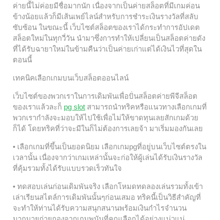
ค่ายนี้ไม่ค่อยมีชื่อมากนัก เนื่องจากเป็นค่ายสล็อตที่มีเกมค่อน
ข้างน้อยแล้วก็มีเส้นเพย์ไลน์สำหรับการชำระเงินรางวัลที่สลับ
ซับซ้อน ในขณะนี้ เว็บไซต์สล็อตของเราได้กระทำการอัปเดต
สล็อตใหม่ในทุกวี่วัน นำมาซึ่งการทำให้เปลี่ยนเป็นสล็อตค่ายดัง
ที่ได้รับฉายาใหม่ในข้ามคืนว่าเป็นค่ายเก่าแต่ได้เงินไวที่สุดใน
ตอนนี้
เทคนิคเลือกเกมบนเว็บสล็อตออนไลน์
เว็บไซต์ของพวกเราในการเดิมพันเพื่อปั่นสล็อตค่ายพีจีสล็อต
ของเราแล้วละก็
pg slot
สามารถนำทริคหรือแนวทางเลือกเกมที่
พวกเรากำลังจะมอบให้ไปใช้เพื่อไม่ให้ขาดทุนเลยสักเกมด้วย
ก็ได้ โดยทริคที่ว่าจะมีในก็ไม่ต้องการเลยจ้า มาเริ่มมองกันเลย
• เลือกเกมที่ขึ้นเป็นยอดนิยม เลือกเกมpgที่อยู่บนเว็บไซต์ตรงใน
เวลานั้น เนื่องจากว่าเกมเหล่านั้นจะก่อให้ผู้เล่นได้รับเงินรางวัล
ที่คุ้มรวมทั้งได้รับแบบรวดเร็วทันใจ
• ทดสอบเล่นก่อนเดิมพันจริง เลือกโหมดทดลองเล่นรวมทั้งเข้า
เล่าเรียนสไตล์การเดิมพันนั้นๆก่อนเสมอ ทริคนี้เป็นวิธีสำคัญที่
จะทำให้ท่านได้รับความสนุกสนานพร้อมเงินกำไรจำนวน
มากมายก่ายกองจากเกมพนันที่คุณเลือกได้อย่างแน่วแน่