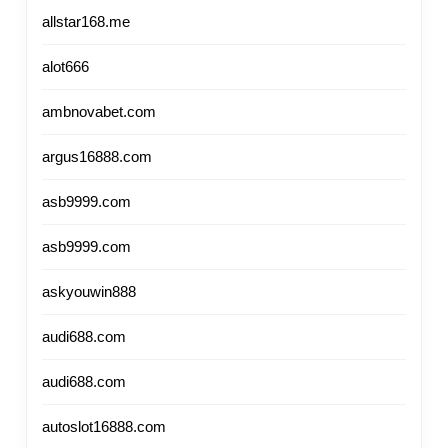
allstar168.me
alot666
ambnovabet.com
argus16888.com
asb9999.com
asb9999.com
askyouwin888
audi688.com
audi688.com
autoslot16888.com