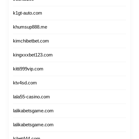
k1gt-auto.com
khumsup888.me
kimchibetbet.com
kingxxxbet123.com
kitti999vip.com
ktv4sd.com
lala55-casino.com
lalikabetsgame.com
lalikabetsgame.com
lcbet444.com