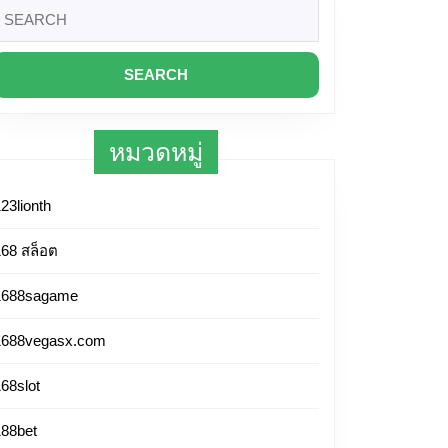
Search
or:
หมวดหมู่
23lionth
168 สล็อต
1688sagame
1688vegasx.com
68slot
188bet