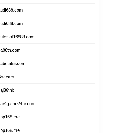
audi688.com
audi688.com
autoslot16888.com
ba88th.com
babet555.com
Baccarat
baj88thb
bar4game24hr.com
bbp168.me
bbp168.me