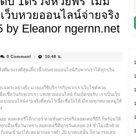
ับ 1ตรวจหวยฟรี ไม่มี
f
ง เว็บหวยออนไลน์จ่ายจริง
5 by Eleanor ngernn.net
mothy
0 Comment
10:48 น.
|
kins
1
งที่มาแรงที่สุดเดี๋ยวนี้ เล่นหวยออนไลน์กับพวกเราได้ทุกๆวัน
ฉพาะอย่างยิ่ง มาลองใช้บริการกับพวกเราเว็บไซต์หวย
ื่อเชื่อวันกับพวกเรา แทงหวยออนไลน์ กันเถิดขอรับ เราเป็นเว็บ
่งออนไลน์จ่ายจริงที่คุณไว้เนื้อเชื่อใจได้ มีหวยทุกหมวดหมู่ให้
่ง
1
ลอตเตอรี่โจ๊กเกอร์ หวยหุ้นต่างๆหรือลอตเตอรี่ยี่กี ก็พร้อมให้
เมื่อเชื่อวัน เพราะลอตเตอรี่มีทุกๆวันตลอด 24 ชั่วโมงอีกด้วย
เล่นเข้ามาได้เลย ฝากอย่างต่ำ 20 บาทแค่นั้น ก็สามารถเล่น