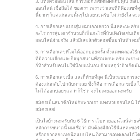
3. แทงหวยออนไลน์ การเลือกเลขที่ส่งผลกับคุณ ถือ
ออนไลน์ เชื่อถือได้ ของเรา เพราะว่าเลขที่ดีคือเลขท
นี้มากๆก็แค่เล่นเลขนั้นๆไปเลยนะครับ ไม่ว่ายังไง 
4. การเลือกเลขแบบสุ่ม ผมบอกเลยว่า นี่แหละนะครับ
อะไร การสุ่มเดาจำนวนก็เป็นอะไรที่บันเทิงใจเช่นเดี
ออนไลน์จ่ายจริง แล้วมีเลขสักตัวลอยขึ้นมาในหัว ผมก็
5. การเลือกเลขที่ไม่ได้ออกบ่อยครั้ง ตั้งแต่ทดลอง
ที่มีความเสี่ยงและก็สนุกสนานที่สุดเลยนะครับ เพราะเ
ก็ท้าสำหรับคนไม่ใช่น้อยแน่นอน ด้วยเหตุว่าถ้าเกิดมัน
6. การเลือกเลขเบิ้ล และก็ท้ายที่สุด นี่เป็นระบบการลง
ต้องเล่นกลับไปกลับมาเลย ซึ่งก็คือ การเลือกเลขเบิ้ล 
ไม่ได้ออกบ่อยๆแต่ว่าก็ใช่ว่าจะไม่เคยออกนะครับ
สมัครเป็นสมาชิกใหม่กับพวกเรา แทงหวยออนไลน์ ได้แล้
สมัครเลย!
เป็นไงบ้างนะครับกับ 6 วิธีการ เว็บหวยออนไลน์จ่
หลักการขนาดนี้ ผมเชื่อว่า มันต้องมีสักวิธีนี่แหละ
หรืออยากลองเทคนิคแบบไหน ก็สามารถทดลองได้โดยทั