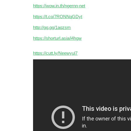
https://wow.in.th/ngernn-net
https://t.co/7RONNqGDyt
http://gg.gg/1aqzsm
https://shorturl.asia/i4hgw
https://cutt.ly/Neewyul7