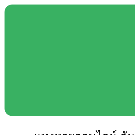
Skip
to
content
Skip
to
content