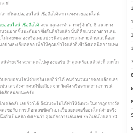
รเลย!
ลากกินแบ่งออนไลน์ เชื่อถือได้จาก แทงหวยออนไลน์
วยออนไลน์ เชื่อถือได้
จะพาคุณมาทำความรู้จักกับ 6 แนวทาง
วนมากชี้แนะกันมา ซึ่งอันที่จริงแล้ว นั่นก็คือแนวทางการเล่น
จจะไม่เคยทดลองหรือเคยแบ่งชนิดของการเล่นหวยลักษณะนี้ออก
นอย่างละเอียดลออ เพื่อให้คุณเข้าใจแล้วก็เข้าถึงเทคนิคการแทง
1
ไลน์จ่ายจริง จะพาคุณไปดูเองขอรับ ถ้าคุณพร้อมแล้วล่ะก็ เลทโก
 เว็บหวยออนไลน์จ่ายจริง เลยก็ว่าได้ คนจำนวนมากชอบเลือกเลข
เช่น เลขดังจากคนมีชื่อเสียง จากวัดดัง หรือจากสถานะการณ์
นิดสักหน่อยนะครับ
อีกเคล็ดลับเลยก็ว่าได้ ถึงมันจะไม่ได้ทำให้จังหวะในการถูกรางวัล
นแหละขอรับ การเลือกเลขชิดกันบนเว็บลอตเตอรี่ออนไลน์จ่ายจริง
ตัวเป็นหลัก ดังเช่นว่า คุณต้องการเล่นเลข 75 ก็เล่นไปเลย 70