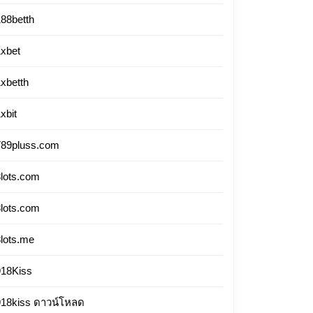
188betth
1xbet
1xbetth
xbit
789pluss.com
8lots.com
8lots.com
8lots.me
918Kiss
918kiss ดาวน์โหลด