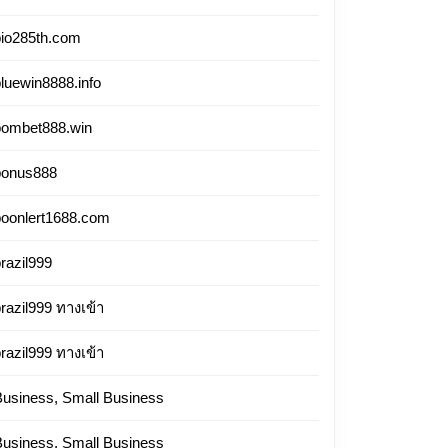
bio285th.com
luewin8888.info
bombet888.win
bonus888
boonlert1688.com
razil999
razil999 ทางเข้า
razil999 ทางเข้า
Business, Small Business
Business, Small Business