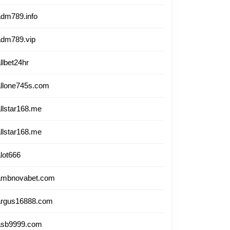
8a.com
adm789.info
adm789.vip
llbet24hr
allone745s.com
allstar168.me
allstar168.me
lot666
ambnovabet.com
argus16888.com
asb9999.com