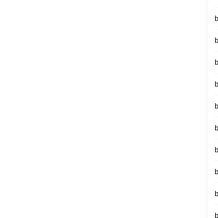
ชัวร์
สิง
โอน
หา
ไว
68
ยิ่ง
เล่น
b
ยิ่ง
ได้
แจก
เงิน
คืน
b
ไม่
b
อั้น
b