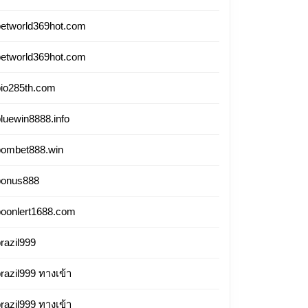
betworld369hot.com
betworld369hot.com
bio285th.com
luewin8888.info
bombet888.win
bonus888
boonlert1688.com
razil999
razil999 ทางเข้า
razil999 ทางเข้า